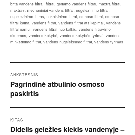
brita vandens filtrai
,
filtrai
,
geriamo vandens filtrai
,
maxtra filtrai
,
maxtra+
,
mechaniniai vandens filtrai
,
nugeležinimo filtrai
,
nugelezinimo filtras
,
nukalkinimo filtrai
,
osmoso filtrai
,
osmoso
filtrai kaina
,
vandens filtrai
,
vandens filtrai atsiliepimai
,
vandens
filtrai namui
,
vandens filtrai nuo kalkiu
,
vandens filtravimo
sistemos
,
vandens kokybė
,
vandens kokybės tyrimai
,
vandens
minkstinimo filtrai
,
vandens nugeležinimo filtrai
,
vandens tyrimas
Navigacija
ANKSTESNIS
tarp
Pagrindinė atbulinio osmoso
Ankstesnis
paskirtis
įrašas:
įrašų
KITAS
Didelis geležies kiekis vandenyje –
Kitas