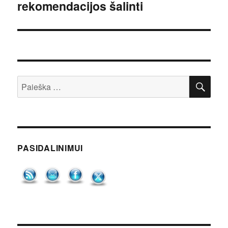
rekomendacijos šalinti
įrašas:
IEŠ
Ieškoti:
PASIDALINIMUI