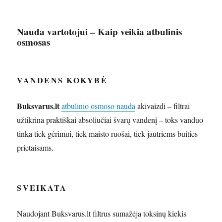
Nauda vartotojui – Kaip veikia atbulinis
osmosas
VANDENS KOKYBĖ
Buksvarus.lt
atbulinio osmoso nauda
akivaizdi – filtrai
užtikrina praktiškai absoliučiai švarų vandenį – toks vanduo
tinka tiek gėrimui, tiek maisto ruošai, tiek jautriems buities
prietaisams.
SVEIKATA
Naudojant Buksvarus.lt filtrus sumažėja toksinų kiekis