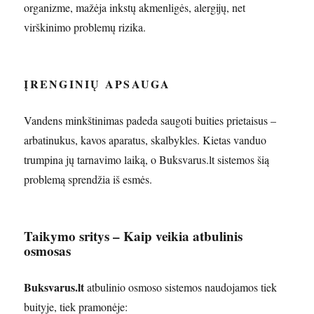
organizme, mažėja inkstų akmenligės, alergijų, net
virškinimo problemų rizika.
ĮRENGINIŲ APSAUGA
Vandens minkštinimas padeda saugoti buities prietaisus –
arbatinukus, kavos aparatus, skalbykles. Kietas vanduo
trumpina jų tarnavimo laiką, o Buksvarus.lt sistemos šią
problemą sprendžia iš esmės.
Taikymo sritys – Kaip veikia atbulinis
osmosas
Buksvarus.lt
atbulinio osmoso sistemos naudojamos tiek
buityje, tiek pramonėje: