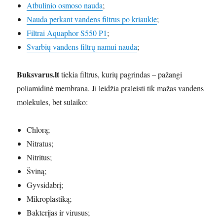
Atbulinio osmoso nauda
;
Nauda perkant vandens filtrus po kriaukle
;
Filtrai Aquaphor S550 P1
;
Svarbių vandens filtrų namui nauda
;
Buksvarus.lt
tiekia filtrus, kurių pagrindas – pažangi
poliamidinė membrana. Ji leidžia praleisti tik mažas vandens
molekules, bet sulaiko:
Chlorą;
Nitratus;
Nitritus;
Šviną;
Gyvsidabrį;
Mikroplastiką;
Bakterijas ir virusus;