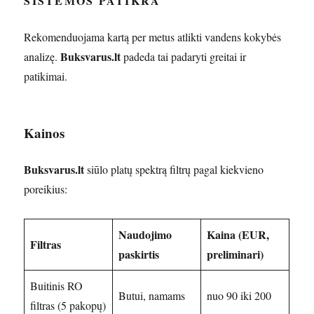
SISTEMOS PATIKRA
Rekomenduojama kartą per metus atlikti vandens kokybės
Buksvarus.lt
analizę.
padeda tai padaryti greitai ir
patikimai.
Kainos
Buksvarus.lt
siūlo platų spektrą filtrų pagal kiekvieno
poreikius:
Naudojimo
Kaina (EUR,
Filtras
paskirtis
preliminari)
Buitinis RO
Butui, namams
nuo 90 iki 200
filtras (5 pakopų)