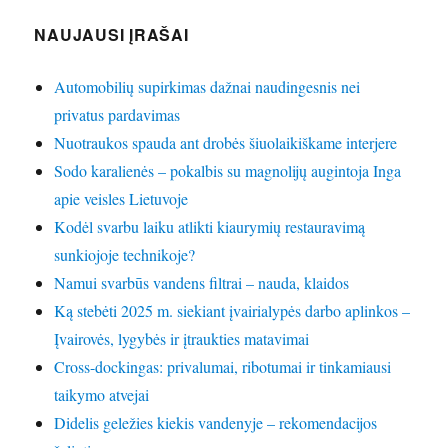
NAUJAUSI ĮRAŠAI
Automobilių supirkimas dažnai naudingesnis nei
privatus pardavimas
Nuotraukos spauda ant drobės šiuolaikiškame interjere
Sodo karalienės – pokalbis su magnolijų augintoja Inga
apie veisles Lietuvoje
Kodėl svarbu laiku atlikti kiaurymių restauravimą
sunkiojoje technikoje?
Namui svarbūs vandens filtrai – nauda, klaidos
Ką stebėti 2025 m. siekiant įvairialypės darbo aplinkos –
Įvairovės, lygybės ir įtraukties matavimai
Cross-dockingas: privalumai, ribotumai ir tinkamiausi
taikymo atvejai
Didelis geležies kiekis vandenyje – rekomendacijos