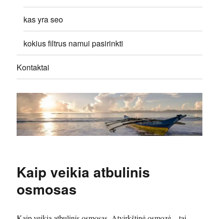
kas yra seo
kokius filtrus namui pasirinkti
Kontaktai
Kaip veikia atbulinis
osmosas
Kaip veikia atbulinis osmosas. Atvirkštinė osmozė – tai