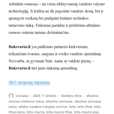
Atbulinis osmosas – tai viena efektyviausių vandens valymo
technologijų. Ji leidžia ne tik pagerinti vandens skonį, bet ir
apsaugoti sveikatą bei prailginti buitinės technikos
tarnavimo laiką. Tinkamai parinkta ir prižiūrima atbulinio
osmoso sistema tarnaus dešimtmečius.
Buksvarus.lt
yra patikimas partneris kiekvienam,
ieškančiam švaraus, saugaus ir sveiko vandens sprendimų.
Nesvarbu, ar gyvenate bute, name ar valdote įmonę –
Buksvarus.lt
turi jums tinkamą sprendimą.
SEO straipsnių talpinimas
Autorius
Paskelbta
Kategorijos
Žymos
Unicalus
2025 11 birželio
Vandens filtrai
atbulinio
osmoso sistemos kaina
,
atbulinis osmosas
,
atbulinis osmosas
kaina
,
atlieka vandens kokybes tyrimus
,
brita
,
brita filtrai
,
brita
filtrai kaina
,
brita maxtra
,
brita maxtra filtrai
,
brita maxtra plus
,