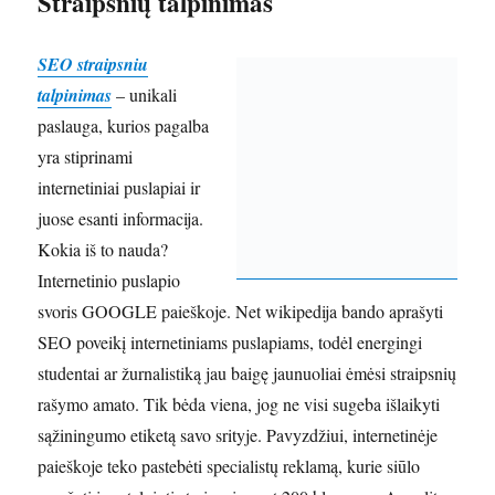
Straipsnių talpinimas
SEO straipsniu
talpinimas
– unikali
paslauga, kurios pagalba
yra stiprinami
internetiniai puslapiai ir
juose esanti informacija.
Kokia iš to nauda?
Internetinio puslapio
svoris GOOGLE paieškoje. Net wikipedija bando aprašyti
SEO poveikį internetiniams puslapiams, todėl energingi
studentai ar žurnalistiką jau baigę jaunuoliai ėmėsi straipsnių
rašymo amato. Tik bėda viena, jog ne visi sugeba išlaikyti
sąžiningumo etiketą savo srityje. Pavyzdžiui, internetinėje
paieškoje teko pastebėti specialistų reklamą, kurie siūlo