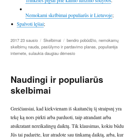
Trinkelės pigiai prie kaimo turizmo sodybos
.
Nemokami skelbimai populiarūs ir Lietuvoje
;
Spalvoti lęšiai
;
Paskelbta
Kategorijos
Žymos
2017 23 sausio
Skelbimai
bendro pobūdžio
,
nemokamų
skelbimų nauda
,
pasiūlymo ir pardavimo planas
,
populiarėja
internete
,
sulaukia daugiau dėmesio
Naudingi ir populiarūs
skelbimai
Greičiausiai, kad kiekvienam iš skaitančių šį straipsnį yra
tekę ką nors pirkti arba parduoti, taip atrandant arba
atsikratant nereikalingų daiktų. Tik klausimas, kokiu būdu
Jūs tai padarėte, kur atradote sau tinkamą daiktą, arba, kur