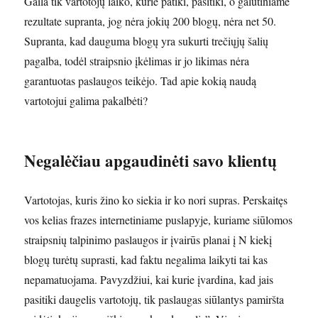
Gaila tik vartotojų laiko, kurie patiki, pasitiki, o galutiniame
rezultate supranta, jog nėra jokių 200 blogų, nėra net 50.
Supranta, kad dauguma blogų yra sukurti trečiųjų šalių
pagalba, todėl straipsnio įkėlimas ir jo likimas nėra
garantuotas paslaugos teikėjo. Tad apie kokią naudą
vartotojui galima pakalbėti?
Negalėčiau apgaudinėti savo klientų
Vartotojas, kuris žino ko siekia ir ko nori supras. Perskaitęs
vos kelias frazes internetiniame puslapyje, kuriame siūlomos
straipsnių talpinimo paslaugos ir įvairūs planai į N kiekį
blogų turėtų suprasti, kad faktu negalima laikyti tai kas
nepamatuojama. Pavyzdžiui, kai kurie įvardina, kad jais
pasitiki daugelis vartotojų, tik paslaugas siūlantys pamiršta