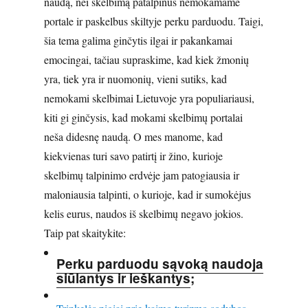
naudą, nei skelbimą patalpinus nemokamame
portale ir paskelbus skiltyje perku parduodu. Taigi,
šia tema galima ginčytis ilgai ir pakankamai
emocingai, tačiau supraskime, kad kiek žmonių
yra, tiek yra ir nuomonių, vieni sutiks, kad
nemokami skelbimai Lietuvoje yra populiariausi,
kiti gi ginčysis, kad mokami skelbimų portalai
neša didesnę naudą. O mes manome, kad
kiekvienas turi savo patirtį ir žino, kurioje
skelbimų talpinimo erdvėje jam patogiausia ir
maloniausia talpinti, o kurioje, kad ir sumokėjus
kelis eurus, naudos iš skelbimų negavo jokios.
Taip pat skaitykite:
Perku parduodu sąvoką naudoja
siūlantys ir ieškantys
;