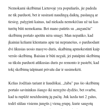
Nemokami skelbimai Lietuvoje yra populiarūs, jie padeda
ne tik parduoti, bet ir susirasti naudingą daiktą, paslaugą ar
tiesiog, palyginti kainas, tad niekada nemokėčiau už tai kas
turėtų būti nemokama. Bet mano patirtis su „augančiu”
skelbimų portalo apetitu nėra smagi. Man nepatiko, kad
įkainiai keliami klientams apie tai nepranešus, o parduodant
dvi likusias uosio masyvo duris, skalbimą apmokestinti kaip
verslo skelbimą. Baisiau ir būti negali, jei patalpini skelbimą
su tikslu parduoti atlikusias duris po remonto ir pastebi, kad
tokį skelbimą talpinant privalu dar ir susimokėti.
Kelias žodžiais tariant ir liaudiškai, „žaba” pas šio skelbimų
portalo savininkus išaugo iki neregėto dydžio, bet svarbu,
kad ta rupūžė neuždusintų jų pačių. Juk lazda turi 2 galus,
todėl siūlau visiems jungtis į vieną grupę, kurie saugotų