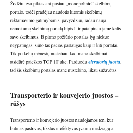
Žodžiu, esu piktas ant pusiau „monopolinio” skelbimų
portalo, todėl pradėjau naudotis kitomis skelbimų
reklamavimo galimybėmis. pavyzdžiui, radau nauja
nemokamų skelbimų portalą hipis.lt ir patalpinau jame kelis
savo skelbimus. Iš pirmo požiūrio portalas lyg niekuo
neypatingas, siūlo tas pačias paslaugas kaip ir kiti portalai.
Tik po kelių mėnesių nustebau, kad mano skelbimai
atsidūrė paieškos TOP 10’uke. Parduodu
elevatorių juosta
,
tad šis skelbimų portalas mane nustebino, likau sužavėtas.
Transporterio ir konvejerio juostos –
rūšys
Transporterio ir konvejerio juostos naudojamos ten, kur
būtinas pastovus, tikslus ir efektyvus įvairių medžiagų ar