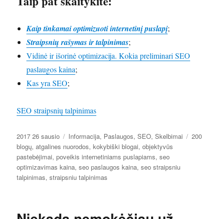
Taip pat skaitykite:
Kaip tinkamai optimizuoti internetinį puslapį
;
Straipsnių rašymas ir talpinimas
;
Vidinė ir išorinė optimizacija. Kokia preliminari SEO
paslaugos kaina
;
Kas yra SEO
;
SEO straipsnių talpinimas
Paskelbta
Kategorijos
Žymos
2017 26 sausio
Informacija
,
Paslaugos
,
SEO
,
Skelbimai
200
blogų
,
atgalines nuorodos
,
kokybiški blogai
,
objektyvūs
pastebėjimai
,
poveikis internetiniams puslapiams
,
seo
optimizavimas kaina
,
seo paslaugos kaina
,
seo straipsniu
talpinimas
,
straipsniu talpinimas
Niekada nemokėčiau už