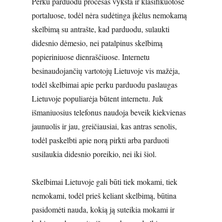
Perku parduodu procesas vyksta ir klasifikuotose
portaluose, todėl nėra sudėtinga įkėlus nemokamą
skelbimą su antrašte, kad parduodu, sulaukti
didesnio dėmesio, nei patalpinus skelbimą
popieriniuose dienraščiuose. Internetu
besinaudojančių vartotojų Lietuvoje vis mažėja,
todėl skelbimai apie perku parduodu paslaugas
Lietuvoje populiarėja būtent internetu. Juk
išmaniuosius telefonus naudoja beveik kiekvienas
jaunuolis ir jau, greičiausiai, kas antras senolis,
todėl paskelbti apie norą pirkti arba parduoti
susilaukia didesnio poreikio, nei iki šiol.
Skelbimai Lietuvoje gali būti tiek mokami, tiek
nemokami, todėl prieš keliant skelbimą, būtina
pasidomėti nauda, kokią ją suteikia mokami ir