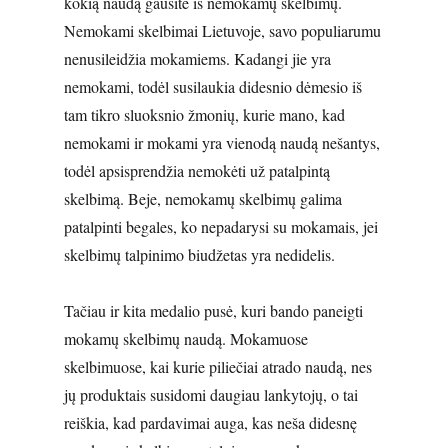
kokią naudą gausite iš nemokamų skelbimų.
Nemokami skelbimai Lietuvoje, savo populiarumu
nenusileidžia mokamiems. Kadangi jie yra
nemokami, todėl susilaukia didesnio dėmesio iš
tam tikro sluoksnio žmonių, kurie mano, kad
nemokami ir mokami yra vienodą naudą nešantys,
todėl apsisprendžia nemokėti už patalpintą
skelbimą. Beje, nemokamų skelbimų galima
patalpinti begales, ko nepadarysi su mokamais, jei
skelbimų talpinimo biudžetas yra nedidelis.
Tačiau ir kita medalio pusė, kuri bando paneigti
mokamų skelbimų naudą. Mokamuose
skelbimuose, kai kurie piliečiai atrado naudą, nes
jų produktais susidomi daugiau lankytojų, o tai
reiškia, kad pardavimai auga, kas neša didesnę