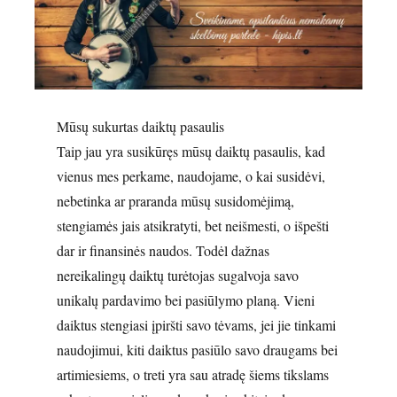
Mūsų sukurtas daiktų pasaulis
Taip jau yra susikūręs mūsų daiktų pasaulis, kad
vienus mes perkame, naudojame, o kai susidėvi,
nebetinka ar praranda mūsų susidomėjimą,
stengiamės jais atsikratyti, bet neišmesti, o išpešti
dar ir finansinės naudos. Todėl dažnas
nereikalingų daiktų turėtojas sugalvoja savo
unikalų pardavimo bei pasiūlymo planą. Vieni
daiktus stengiasi įpiršti savo tėvams, jei jie tinkami
naudojimui, kiti daiktus pasiūlo savo draugams bei
artimiesiems, o treti yra sau atradę šiems tikslams