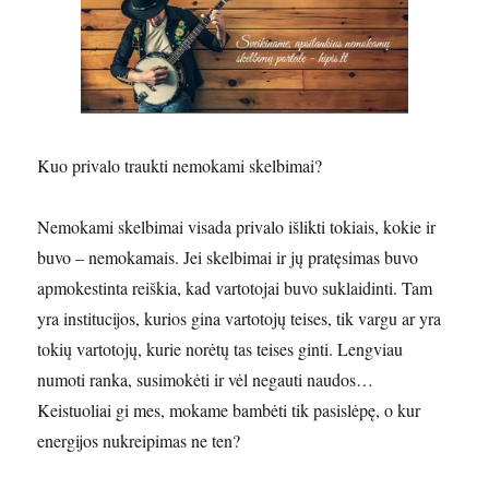
Kuo privalo traukti nemokami skelbimai?
Nemokami skelbimai visada privalo išlikti tokiais, kokie ir
buvo – nemokamais. Jei skelbimai ir jų pratęsimas buvo
apmokestinta reiškia, kad vartotojai buvo suklaidinti. Tam
yra institucijos, kurios gina vartotojų teises, tik vargu ar yra
tokių vartotojų, kurie norėtų tas teises ginti. Lengviau
numoti ranka, susimokėti ir vėl negauti naudos…
Keistuoliai gi mes, mokame bambėti tik pasislėpę, o kur
energijos nukreipimas ne ten?