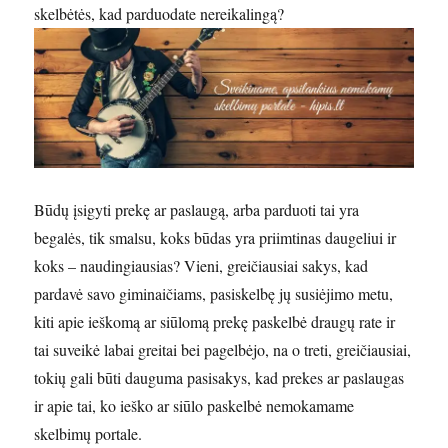
skelbėtės, kad parduodate nereikalingą?
Būdų įsigyti prekę ar paslaugą, arba parduoti tai yra
begalės, tik smalsu, koks būdas yra priimtinas daugeliui ir
koks – naudingiausias? Vieni, greičiausiai sakys, kad
pardavė savo giminaičiams, pasiskelbę jų susiėjimo metu,
kiti apie ieškomą ar siūlomą prekę paskelbė draugų rate ir
tai suveikė labai greitai bei pagelbėjo, na o treti, greičiausiai,
tokių gali būti dauguma pasisakys, kad prekes ar paslaugas
ir apie tai, ko ieško ar siūlo paskelbė nemokamame
skelbimų portale.