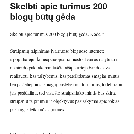
Skelbti apie turimus 200
blogų būtų gėda
Skelbti apie turimus 200 blogų būtų gėda. Kodėl?
Straipsnių talpinimas įvairiuose bloguose internete
išpopuliarėjo iki neapčiuopiamo masto. Įvairūs rašytojai ir
ne atrado pakankamai tuščią nišą, kurioje bando save
realizuoti, kas tuštybėmis, kas pateikdamas smagias mintis
bei pastebėjimus. smagių pastebėjimų turiu ir aš, todėl noriu
jais pasidalinti, tad visa šio straipsniuko mintis bus skirta
straipsniu talpinimui ir objektyvūs pasisakymai apie tokias
paslaugas teikiančias įmones.