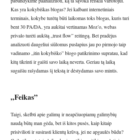
pabandykime paanalizuoti, ką ta sąvoka reiškia vartotojui.
Kas yra kokybiškas blogas? Jei kalbant internetiniais
terminais, kokybe turėtų būti laikomas toks blogas, kuris turi
bent 30 PA/DA, yra aukštai vertinamas Moz’o, webas
privalo turėti aukštą „trust flow” reitingą. Bet pradėjus
analizuoti daugeliui siūlomus puslapius jau po pirmojo taip
vadinamo „itin kokybiško” blogo patikrinimo supratau, kad
kitų tikrinti ir gaišti savo laiką neverta. Geriau tą laiką
sugaišiu rašydamas šį tekstą ir dėstydamas savo mintis.
„Feikas”
Taigi, skelbti apie galimų ir neapčiuopiamų galimybių
naudą būtų man gėda, bet iš kitos pusės, kaip kitaip
prisivilioti ir susirasti klientų krūvą, jei ne apgaulės būdu?