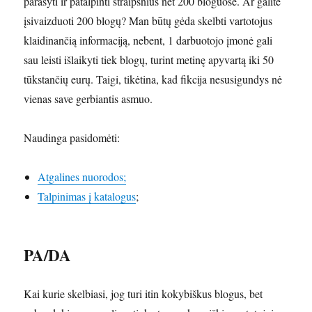
parašyti ir patalpinti straipsnius net 200 bloguose. Ar galite
įsivaizduoti 200 blogų? Man būtų gėda skelbti vartotojus
klaidinančią informaciją, nebent, 1 darbuotojo įmonė gali
sau leisti išlaikyti tiek blogų, turint metinę apyvartą iki 50
tūkstančių eurų. Taigi, tikėtina, kad fikcija nesusigundys nė
vienas save gerbiantis asmuo.
Naudinga pasidomėti:
Atgalines nuorodos;
Talpinimas į katalogus
;
PA/DA
Kai kurie skelbiasi, jog turi itin kokybiškus blogus, bet