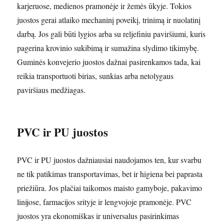
karjeruose, medienos pramonėje ir žemės ūkyje. Tokios
juostos gerai atlaiko mechaninį poveikį, trinimą ir nuolatinį
darbą. Jos gali būti lygios arba su reljefiniu paviršiumi, kuris
pagerina krovinio sukibimą ir sumažina slydimo tikimybę.
Guminės konvejerio juostos dažnai pasirenkamos tada, kai
reikia transportuoti birias, sunkias arba netolygaus
paviršiaus medžiagas.
PVC ir PU juostos
PVC ir PU juostos dažniausiai naudojamos ten, kur svarbu
ne tik patikimas transportavimas, bet ir higiena bei paprasta
priežiūra. Jos plačiai taikomos maisto gamyboje, pakavimo
linijose, farmacijos srityje ir lengvojoje pramonėje. PVC
juostos yra ekonomiškas ir universalus pasirinkimas