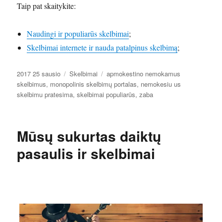
Taip pat skaitykite:
Naudingi ir populiarūs skelbimai
;
Skelbimai internete ir nauda patalpinus skelbimą
;
Paskelbta
Kategorijos
Žymos
2017 25 sausio
Skelbimai
apmokestino nemokamus
skelbimus
,
monopolinis skelbimų portalas
,
nemokesiu us
skelbimu pratesima
,
skelbimai populiarūs
,
zaba
Mūsų sukurtas daiktų
pasaulis ir skelbimai