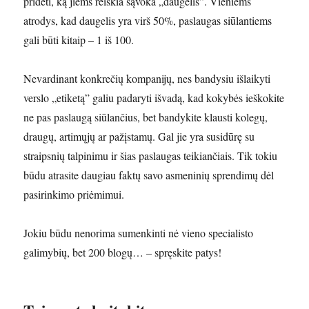
pridėti, ką jiems reiškia sąvoka „daugelis”. Vieniems
atrodys, kad daugelis yra virš 50%, paslaugas siūlantiems
gali būti kitaip – 1 iš 100.
Nevardinant konkrečių kompanijų, nes bandysiu išlaikyti
verslo „etiketą” galiu padaryti išvadą, kad kokybės ieškokite
ne pas paslaugą siūlančius, bet bandykite klausti kolegų,
draugų, artimųjų ar pažįstamų. Gal jie yra susidūrę su
straipsnių talpinimu ir šias paslaugas teikiančiais. Tik tokiu
būdu atrasite daugiau faktų savo asmeninių sprendimų dėl
pasirinkimo priėmimui.
Jokiu būdu nenorima sumenkinti nė vieno specialisto
galimybių, bet 200 blogų… – spręskite patys!