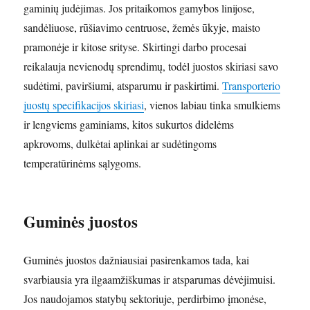
gaminių judėjimas. Jos pritaikomos gamybos linijose,
sandėliuose, rūšiavimo centruose, žemės ūkyje, maisto
pramonėje ir kitose srityse. Skirtingi darbo procesai
reikalauja nevienodų sprendimų, todėl juostos skiriasi savo
sudėtimi, paviršiumi, atsparumu ir paskirtimi.
Transporterio
juostų specifikacijos skiriasi
, vienos labiau tinka smulkiems
ir lengviems gaminiams, kitos sukurtos didelėms
apkrovoms, dulkėtai aplinkai ar sudėtingoms
temperatūrinėms sąlygoms.
Guminės juostos
Guminės juostos dažniausiai pasirenkamos tada, kai
svarbiausia yra ilgaamžiškumas ir atsparumas dėvėjimuisi.
Jos naudojamos statybų sektoriuje, perdirbimo įmonėse,