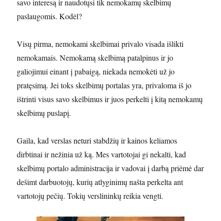
savo interesą ir naudotųsi tik nemokamų skelbimų
paslaugomis. Kodėl?
Visų pirma, nemokami skelbimai privalo visada išlikti
nemokamais. Nemokamą skelbimą patalpinus ir jo
galiojimui einant į pabaigą, niekada nemokėti už jo
pratęsimą. Jei toks skelbimų portalas yra, privaloma iš jo
ištrinti visus savo skelbimus ir juos perkelti į kitą nemokamų
skelbimų puslapį.
Gaila, kad verslas neturi stabdžių ir kainos keliamos
dirbtinai ir nežinia už ką. Mes vartotojai gi nekalti, kad
skelbimų portalo administracija ir vadovai į darbą priėmė dar
dešimt darbuotojų, kurių atlyginimų našta perkelta ant
vartotojų pečių. Tokių verslininkų reikia vengti.