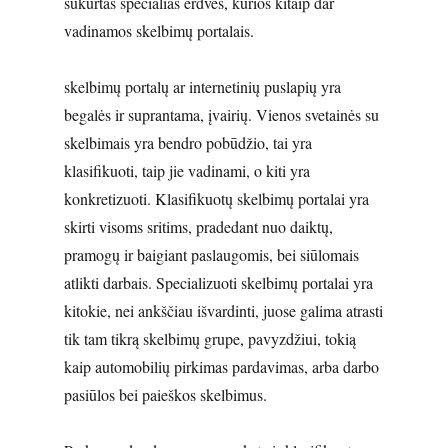
sukurtas specialias erdves, kurios kitaip dar
vadinamos skelbimų portalais.
skelbimų portalų ar internetinių puslapių yra
begalės ir suprantama, įvairių. Vienos svetainės su
skelbimais yra bendro pobūdžio, tai yra
klasifikuoti, taip jie vadinami, o kiti yra
konkretizuoti. Klasifikuotų skelbimų portalai yra
skirti visoms sritims, pradedant nuo daiktų,
pramogų ir baigiant paslaugomis, bei siūlomais
atlikti darbais. Specializuoti skelbimų portalai yra
kitokie, nei ankščiau išvardinti, juose galima atrasti
tik tam tikrą skelbimų grupe, pavyzdžiui, tokią
kaip automobilių pirkimas pardavimas, arba darbo
pasiūlos bei paieškos skelbimus.