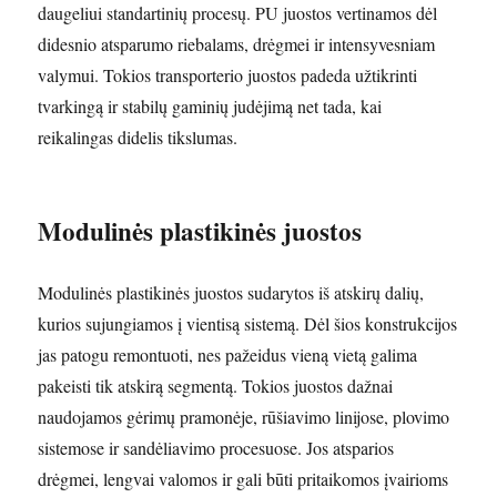
daugeliui standartinių procesų. PU juostos vertinamos dėl
didesnio atsparumo riebalams, drėgmei ir intensyvesniam
valymui. Tokios transporterio juostos padeda užtikrinti
tvarkingą ir stabilų gaminių judėjimą net tada, kai
reikalingas didelis tikslumas.
Modulinės plastikinės juostos
Modulinės plastikinės juostos sudarytos iš atskirų dalių,
kurios sujungiamos į vientisą sistemą. Dėl šios konstrukcijos
jas patogu remontuoti, nes pažeidus vieną vietą galima
pakeisti tik atskirą segmentą. Tokios juostos dažnai
naudojamos gėrimų pramonėje, rūšiavimo linijose, plovimo
sistemose ir sandėliavimo procesuose. Jos atsparios
drėgmei, lengvai valomos ir gali būti pritaikomos įvairioms