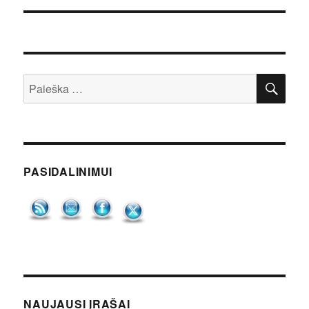
IEŠ
Ieškoti:
PASIDALINIMUI
NAUJAUSI ĮRAŠAI