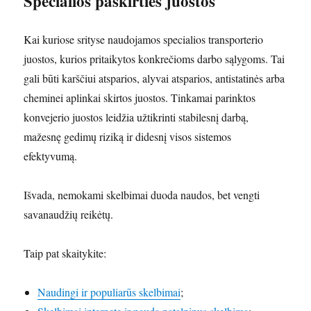
Specialios paskirties juostos
Kai kuriose srityse naudojamos specialios transporterio
juostos, kurios pritaikytos konkrečioms darbo sąlygoms. Tai
gali būti karščiui atsparios, alyvai atsparios, antistatinės arba
cheminei aplinkai skirtos juostos. Tinkamai parinktos
konvejerio juostos leidžia užtikrinti stabilesnį darbą,
mažesnę gedimų riziką ir didesnį visos sistemos
efektyvumą.
Išvada, nemokami skelbimai duoda naudos, bet vengti
savanaudžių reikėtų.
Taip pat skaitykite:
Naudingi ir populiarūs skelbimai
;