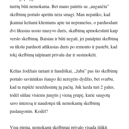
turėtų būti nemokama. Bet mano patirtis su „augančiu”
skelbimų portalo apetitu nėra smagi. Man nepatiko, kad
įkainiai keliami klientams apie tai nepranešus, o parduodant
dvi likusias uosio masyvo duris, skalbimą apmokestinti kaip
verslo skelbimą. Baisiau ir būti negali, jei patalpini skelbimą
su tikslu parduoti atlikusias duris po remonto ir pastebi, kad
tokį skelbimą talpinant privalu dar ir susimokėti.
Kelias žodžiais tariant ir liaudiškai, „žaba” pas šio skelbimų
portalo savininkus išaugo iki neregėto dydžio, bet svarbu,
kad ta rupūžė neuždusintų jų pačių. Juk lazda turi 2 galus,
todėl siūlau visiems jungtis į vieną grupę, kurie saugotų
savo interesą ir naudotųsi tik nemokamų skelbimų
paslaugomis. Kodėl?
Visų pirma, nemokami skelbimai privalo visada išlikti