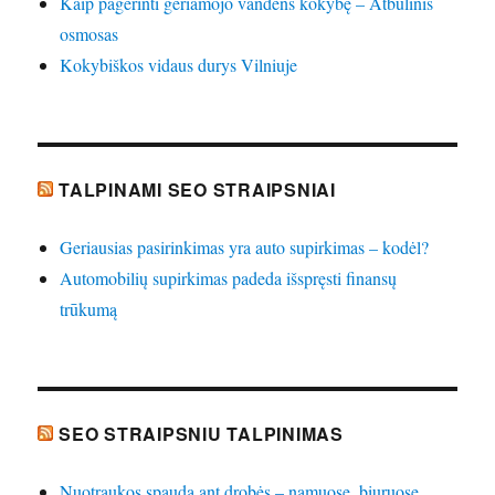
Kaip pagerinti geriamojo vandens kokybę – Atbulinis
osmosas
Kokybiškos vidaus durys Vilniuje
TALPINAMI SEO STRAIPSNIAI
Geriausias pasirinkimas yra auto supirkimas – kodėl?
Automobilių supirkimas padeda išspręsti finansų
trūkumą
SEO STRAIPSNIU TALPINIMAS
Nuotraukos spauda ant drobės – namuose, biuruose,