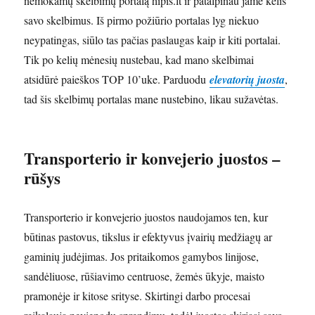
nemokamų skelbimų portalą hipis.lt ir patalpinau jame kelis
savo skelbimus. Iš pirmo požiūrio portalas lyg niekuo
neypatingas, siūlo tas pačias paslaugas kaip ir kiti portalai.
Tik po kelių mėnesių nustebau, kad mano skelbimai
atsidūrė paieškos TOP 10’uke. Parduodu
elevatorių juosta
,
tad šis skelbimų portalas mane nustebino, likau sužavėtas.
Transporterio ir konvejerio juostos –
rūšys
Transporterio ir konvejerio juostos naudojamos ten, kur
būtinas pastovus, tikslus ir efektyvus įvairių medžiagų ar
gaminių judėjimas. Jos pritaikomos gamybos linijose,
sandėliuose, rūšiavimo centruose, žemės ūkyje, maisto
pramonėje ir kitose srityse. Skirtingi darbo procesai