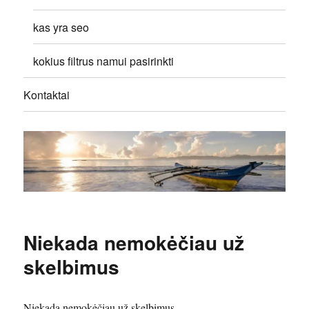
kas yra seo
kokius filtrus namui pasirinkti
Kontaktai
Niekada nemokėčiau už
skelbimus
Niekada nemokėčiau už skelbimus