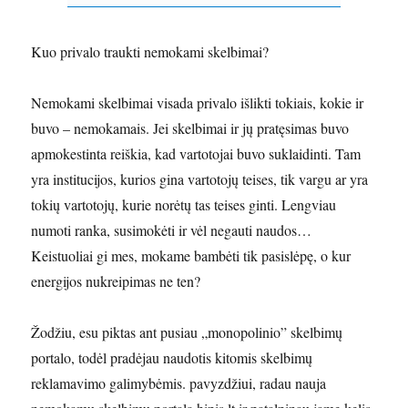
Kuo privalo traukti nemokami skelbimai?
Nemokami skelbimai visada privalo išlikti tokiais, kokie ir
buvo – nemokamais. Jei skelbimai ir jų pratęsimas buvo
apmokestinta reiškia, kad vartotojai buvo suklaidinti. Tam
yra institucijos, kurios gina vartotojų teises, tik vargu ar yra
tokių vartotojų, kurie norėtų tas teises ginti. Lengviau
numoti ranka, susimokėti ir vėl negauti naudos…
Keistuoliai gi mes, mokame bambėti tik pasislėpę, o kur
energijos nukreipimas ne ten?
Žodžiu, esu piktas ant pusiau „monopolinio” skelbimų
portalo, todėl pradėjau naudotis kitomis skelbimų
reklamavimo galimybėmis. pavyzdžiui, radau nauja