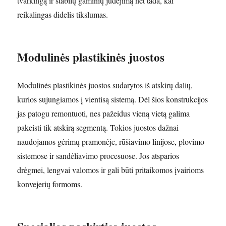
tvarkingą ir stabilų gaminių judėjimą net tada, kai
reikalingas didelis tikslumas.
Modulinės plastikinės juostos
Modulinės plastikinės juostos sudarytos iš atskirų dalių,
kurios sujungiamos į vientisą sistemą. Dėl šios konstrukcijos
jas patogu remontuoti, nes pažeidus vieną vietą galima
pakeisti tik atskirą segmentą. Tokios juostos dažnai
naudojamos gėrimų pramonėje, rūšiavimo linijose, plovimo
sistemose ir sandėliavimo procesuose. Jos atsparios
drėgmei, lengvai valomos ir gali būti pritaikomos įvairioms
konvejerių formoms.