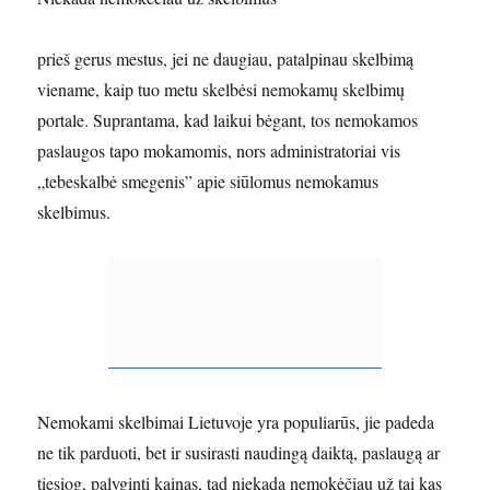
prieš gerus mestus, jei ne daugiau, patalpinau skelbimą
viename, kaip tuo metu skelbėsi nemokamų skelbimų
portale. Suprantama, kad laikui bėgant, tos nemokamos
paslaugos tapo mokamomis, nors administratoriai vis
„tebeskalbė smegenis” apie siūlomus nemokamus
skelbimus.
Nemokami skelbimai Lietuvoje yra populiarūs, jie padeda
ne tik parduoti, bet ir susirasti naudingą daiktą, paslaugą ar
tiesiog, palyginti kainas, tad niekada nemokėčiau už tai kas