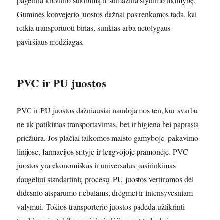
pagerina krovinio sukibimą ir sumažina slydimo tikimybę.
Guminės konvejerio juostos dažnai pasirenkamos tada, kai
reikia transportuoti birias, sunkias arba netolygaus
paviršiaus medžiagas.
PVC ir PU juostos
PVC ir PU juostos dažniausiai naudojamos ten, kur svarbu
ne tik patikimas transportavimas, bet ir higiena bei paprasta
priežiūra. Jos plačiai taikomos maisto gamyboje, pakavimo
linijose, farmacijos srityje ir lengvojoje pramonėje. PVC
juostos yra ekonomiškas ir universalus pasirinkimas
daugeliui standartinių procesų. PU juostos vertinamos dėl
didesnio atsparumo riebalams, drėgmei ir intensyvesniam
valymui. Tokios transporterio juostos padeda užtikrinti