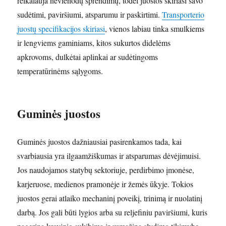
reikalauja nevienodų sprendimų, todėl juostos skiriasi savo
sudėtimi, paviršiumi, atsparumu ir paskirtimi.
Transporterio
juostų specifikacijos skiriasi
, vienos labiau tinka smulkiems
ir lengviems gaminiams, kitos sukurtos didelėms
apkrovoms, dulkėtai aplinkai ar sudėtingoms
temperatūrinėms sąlygoms.
Guminės juostos
Guminės juostos dažniausiai pasirenkamos tada, kai
svarbiausia yra ilgaamžiškumas ir atsparumas dėvėjimuisi.
Jos naudojamos statybų sektoriuje, perdirbimo įmonėse,
karjeruose, medienos pramonėje ir žemės ūkyje. Tokios
juostos gerai atlaiko mechaninį poveikį, trinimą ir nuolatinį
darbą. Jos gali būti lygios arba su reljefiniu paviršiumi, kuris