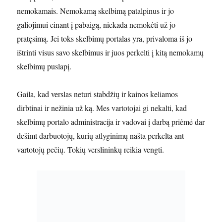
nemokamais. Nemokamą skelbimą patalpinus ir jo
galiojimui einant į pabaigą, niekada nemokėti už jo
pratęsimą. Jei toks skelbimų portalas yra, privaloma iš jo
ištrinti visus savo skelbimus ir juos perkelti į kitą nemokamų
skelbimų puslapį.
Gaila, kad verslas neturi stabdžių ir kainos keliamos
dirbtinai ir nežinia už ką. Mes vartotojai gi nekalti, kad
skelbimų portalo administracija ir vadovai į darbą priėmė dar
dešimt darbuotojų, kurių atlyginimų našta perkelta ant
vartotojų pečių. Tokių verslininkų reikia vengti.