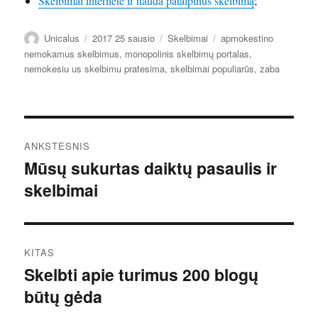
Skelbimai internete ir nauda patalpinus skelbimą
;
Autorius
Paskelbta
Kategorijos
Žymos
Unicalus
2017 25 sausio
Skelbimai
apmokestino
nemokamus skelbimus
,
monopolinis skelbimų portalas
,
nemokesiu us skelbimu pratesima
,
skelbimai populiarūs
,
zaba
Navigacija
ANKSTESNIS
tarp
Mūsų sukurtas daiktų pasaulis ir
Ankstesnis
skelbimai
įrašas:
įrašų
KITAS
Skelbti apie turimus 200 blogų
Kitas
būtų gėda
įrašas: