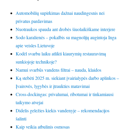
Automobilių supirkimas dažnai naudingesnis nei
privatus pardavimas
Nuotraukos spauda ant drobės šiuolaikiškame interjere
Sodo karalienės – pokalbis su magnolijų augintoja Inga
apie veisles Lietuvoje
Kodėl svarbu laiku atlikti kiaurymių restauravimą
sunkiojoje technikoje?
Namui svarbūs vandens filtrai – nauda, klaidos
Ką stebėti 2025 m. siekiant įvairialypės darbo aplinkos –
Įvairovės, lygybės ir įtraukties matavimai
Cross-dockingas: privalumai, ribotumai ir tinkamiausi
taikymo atvejai
Didelis geležies kiekis vandenyje – rekomendacijos
šalinti
Kaip veikia atbulinis osmosas