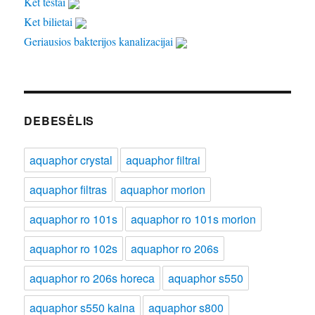
Ket testai
Ket bilietai
Geriausios bakterijos kanalizacijai
DEBESĖLIS
aquaphor crystal
aquaphor filtrai
aquaphor filtras
aquaphor morion
aquaphor ro 101s
aquaphor ro 101s morion
aquaphor ro 102s
aquaphor ro 206s
aquaphor ro 206s horeca
aquaphor s550
aquaphor s550 kaina
aquaphor s800