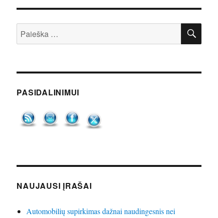
IEŠ
Ieškoti:
PASIDALINIMUI
NAUJAUSI ĮRAŠAI
Automobilių supirkimas dažnai naudingesnis nei