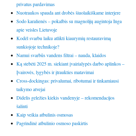
privatus pardavimas
Nuotraukos spauda ant drobės šiuolaikiškame interjere
Sodo karalienės – pokalbis su magnolijų augintoja Inga
apie veisles Lietuvoje
Kodėl svarbu laiku atlikti kiaurymių restauravimą
sunkiojoje technikoje?
Namui svarbūs vandens filtrai – nauda, klaidos
Ką stebėti 2025 m. siekiant įvairialypės darbo aplinkos –
Įvairovės, lygybės ir įtraukties matavimai
Cross-dockingas: privalumai, ribotumai ir tinkamiausi
taikymo atvejai
Didelis geležies kiekis vandenyje – rekomendacijos
šalinti
Kaip veikia atbulinis osmosas
Pagrindinė atbulinio osmoso paskirtis