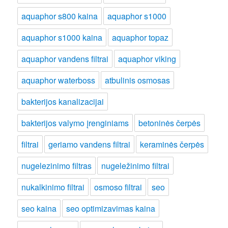
aquaphor s800 kaina
aquaphor s1000
aquaphor s1000 kaina
aquaphor topaz
aquaphor vandens filtrai
aquaphor viking
aquaphor waterboss
atbulinis osmosas
bakterijos kanalizacijai
bakterijos valymo įrenginiams
betoninės čerpės
filtrai
geriamo vandens filtrai
keraminės čerpės
nugelezinimo filtras
nugeležinimo filtrai
nukalkinimo filtrai
osmoso filtrai
seo
seo kaina
seo optimizavimas kaina