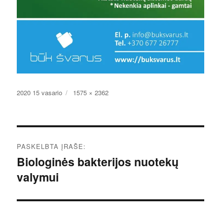
Paskelbta
Pilnas
2020 15 vasario
1575 × 2362
dydis
Navigacija
PASKELBTA ĮRAŠE:
tarp
Biologinės bakterijos nuotekų
valymui
įrašų