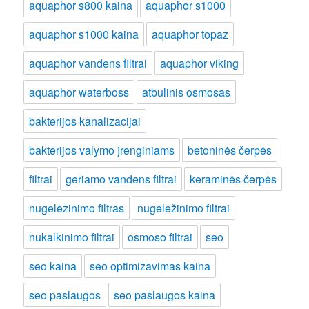
aquaphor s800 kaina
aquaphor s1000
aquaphor s1000 kaina
aquaphor topaz
aquaphor vandens filtrai
aquaphor viking
aquaphor waterboss
atbulinis osmosas
bakterijos kanalizacijai
bakterijos valymo įrenginiams
betoninės čerpės
filtrai
geriamo vandens filtrai
keraminės čerpės
nugelezinimo filtras
nugeležinimo filtrai
nukalkinimo filtrai
osmoso filtrai
seo
seo kaina
seo optimizavimas kaina
seo paslaugos
seo paslaugos kaina