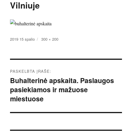
Vilniuje
Paskelbta
Pilnas
2019 15 spalio
300 × 200
dydis
Navigacija
PASKELBTA ĮRAŠE:
tarp
Buhalterinė apskaita. Paslaugos
pasiekiamos ir mažuose
įrašų
miestuose