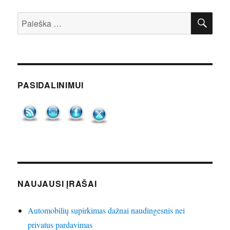
IEŠ
Ieškoti:
PASIDALINIMUI
NAUJAUSI ĮRAŠAI
Automobilių supirkimas dažnai naudingesnis nei
privatus pardavimas