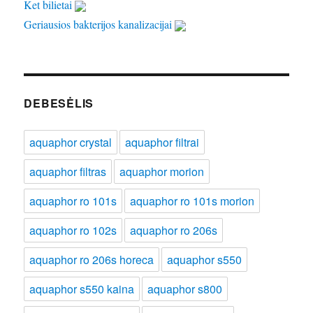
Ket bilietai
Geriausios bakterijos kanalizacijai
DEBESĖLIS
aquaphor crystal
aquaphor filtrai
aquaphor filtras
aquaphor morion
aquaphor ro 101s
aquaphor ro 101s morion
aquaphor ro 102s
aquaphor ro 206s
aquaphor ro 206s horeca
aquaphor s550
aquaphor s550 kaina
aquaphor s800