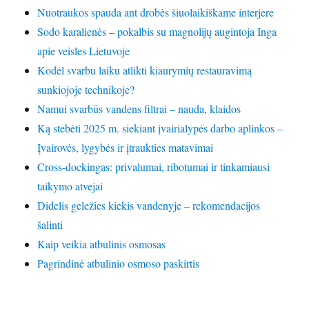
Nuotraukos spauda ant drobės šiuolaikiškame interjere
Sodo karalienės – pokalbis su magnolijų augintoja Inga
apie veisles Lietuvoje
Kodėl svarbu laiku atlikti kiaurymių restauravimą
sunkiojoje technikoje?
Namui svarbūs vandens filtrai – nauda, klaidos
Ką stebėti 2025 m. siekiant įvairialypės darbo aplinkos –
Įvairovės, lygybės ir įtraukties matavimai
Cross-dockingas: privalumai, ribotumai ir tinkamiausi
taikymo atvejai
Didelis geležies kiekis vandenyje – rekomendacijos
šalinti
Kaip veikia atbulinis osmosas
Pagrindinė atbulinio osmoso paskirtis