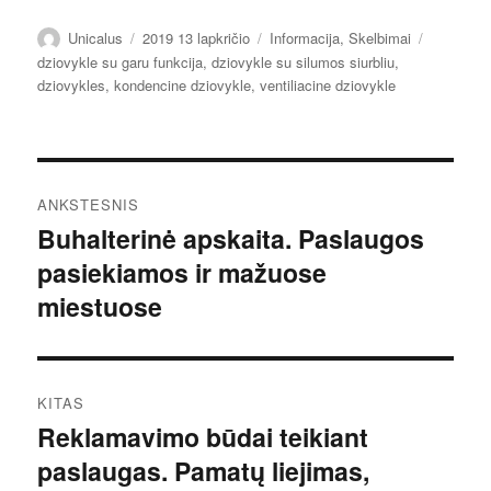
Autorius
Paskelbta
Kategorijos
Žymos
Unicalus
2019 13 lapkričio
Informacija
,
Skelbimai
dziovykle su garu funkcija
,
dziovykle su silumos siurbliu
,
dziovykles
,
kondencine dziovykle
,
ventiliacine dziovykle
Navigacija
ANKSTESNIS
tarp
Buhalterinė apskaita. Paslaugos
Ankstesnis
pasiekiamos ir mažuose
įrašas:
įrašų
miestuose
KITAS
Reklamavimo būdai teikiant
Kitas
paslaugas. Pamatų liejimas,
įrašas: