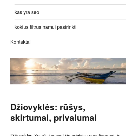
kas yra seo
kokius filtrus namui pasirinkti
Kontaktai
Džiovyklės: rūšys,
skirtumai, privalumai
Džiovyklės. Sparčiai augant šių prietaisų populiarumui, jų