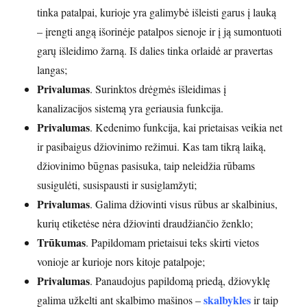
tinka patalpai, kurioje yra galimybė išleisti garus į lauką
– įrengti angą išorinėje patalpos sienoje ir į ją sumontuoti
garų išleidimo žarną. Iš dalies tinka orlaidė ar pravertas
langas;
Privalumas
. Surinktos drėgmės išleidimas į
kanalizacijos sistemą yra geriausia funkcija.
Privalumas
. Kedenimo funkcija, kai prietaisas veikia net
ir pasibaigus džiovinimo režimui. Kas tam tikrą laiką,
džiovinimo būgnas pasisuka, taip neleidžia rūbams
susigulėti, susispausti ir susiglamžyti;
Privalumas
. Galima džiovinti visus rūbus ar skalbinius,
kurių etiketėse nėra džiovinti draudžiančio ženklo;
Trūkumas
. Papildomam prietaisui teks skirti vietos
vonioje ar kurioje nors kitoje patalpoje;
Privalumas
. Panaudojus papildomą priedą, džiovyklę
skalbykles
galima užkelti ant skalbimo mašinos –
ir taip