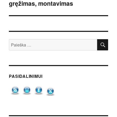
gręžimas, montavimas
IEŠ
Ieškoti:
PASIDALINIMUI