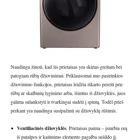
Naudinga žinoti, kad šis prietaisas yra skirtas greitam bei
patogiam rūbų džiovinimui. Priklausomai nuo pasirinktos
džiovinimo funkcijos, prietaisas leidžia iškarto pereiti prie
rūbų ar skalbinių lyginimo arba, išimtus iš džiovyklės, juos
galima sulankstyti ir tvarkingai sudėti į spintą. Todėl prieš
perkant yra naudinga susipažinti su džiovyklų rūšimis.
Ventiliacinės džiovyklės
. Prietaisas paima – įsiurbia orą
iš patalpos ir kaitinimo elemento pagalba sušildo jį.