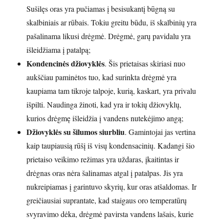
Sušilęs oras yra pučiamas į besisukantį būgną su
skalbiniais ar rūbais. Tokiu greitu būdu, iš skalbinių yra
pašalinama likusi drėgmė. Drėgmė, garų pavidalu yra
išleidžiama į patalpą;
Kondencinės džiovyklės
. Šis prietaisas skiriasi nuo
aukščiau paminėtos tuo, kad surinkta drėgmė yra
kaupiama tam tikroje talpoje, kurią, kaskart, yra privalu
išpilti. Naudinga žinoti, kad yra ir tokių džiovyklų,
kurios drėgmę išleidžia į vandens nutekėjimo angą;
Džiovyklės su šilumos siurbliu
. Gamintojai jas vertina
kaip taupiausią rūšį iš visų kondensacinių. Kadangi šio
prietaiso veikimo režimas yra uždaras, įkaitintas ir
drėgnas oras nėra šalinamas atgal į patalpas. Jis yra
nukreipiamas į garintuvo skyrių, kur oras atšaldomas. Ir
greičiausiai suprantate, kad staigaus oro temperatūrų
svyravimo dėka, drėgmė pavirsta vandens lašais, kurie