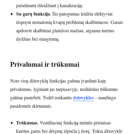
pašalinami išleidžiant į kanalizaciją;
Su garų funkcija
. Šis patogumas leidžia efektyviai
išspręsti nemalonių kvapų problemą skalbiniuose. Garais
apdoroti skalbiniai glamžosi mažiau, atgauna turėtus
dydžius bei stangrumą.
Privalumai ir trūkumai
Nors visų džiovyklų funkcijas galima įvardinti kaip
privalumus, lyginant jas tarpusavyje, nedidelius trūkumus
dziovykles
galima pastebėti. Todėl renkantis
– naudinga
pasidomėti skirtumais.
Trūkumas
. Ventiliacinę funkciją turintis prietaisas
karštus garus bei drėgmę išpučia į išorę. Tokia džiovyklė