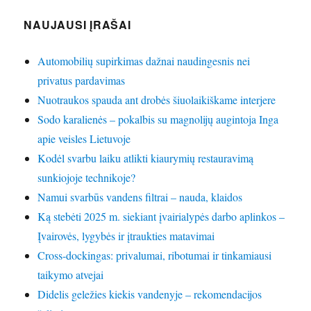
NAUJAUSI ĮRAŠAI
Automobilių supirkimas dažnai naudingesnis nei
privatus pardavimas
Nuotraukos spauda ant drobės šiuolaikiškame interjere
Sodo karalienės – pokalbis su magnolijų augintoja Inga
apie veisles Lietuvoje
Kodėl svarbu laiku atlikti kiaurymių restauravimą
sunkiojoje technikoje?
Namui svarbūs vandens filtrai – nauda, klaidos
Ką stebėti 2025 m. siekiant įvairialypės darbo aplinkos –
Įvairovės, lygybės ir įtraukties matavimai
Cross-dockingas: privalumai, ribotumai ir tinkamiausi
taikymo atvejai
Didelis geležies kiekis vandenyje – rekomendacijos