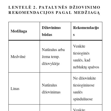
LENTELĖ 2. PATALYNĖS DŽIOVINIMO
REKOMENDACIJOS PAGAL MEDŽIAGĄ
Džiovinimo
Rekomendacijo
Medžiaga
būdas
s
Venkite
Natūralus arba
tiesioginės
Medvilnė
žema temp.
saulės, kad
džiovyklėje
nebluktų spalvos
Ne džiovinkite
Natūralus
tiesioginiuose
Linas
džiovinimas
saulės
spinduliuose
Venkite