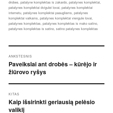
drobes
,
patalyne komplektas is zakardo
,
patalynes komplektai
,
patalynes komplektai dvigulei lovai
,
patalynes komplektai
internetu
,
patalynes komplektai paaugliams
,
patalynes
komplektai vaikams
,
patalynes komplektai viengule lovai
,
patalynes komplektas
,
patalynes komplektas is mako satino
,
patalynes komplektas is satino
,
satino patalynes komplektas
Navigacija
ANKSTESNIS
tarp
Paveikslai ant drobės – kūrėjo ir
Ankstesnis
žiūrovo ryšys
įrašas:
įrašų
KITAS
Kaip išsirinkti geriausią pelėsio
Kitas
valiklį
įrašas: