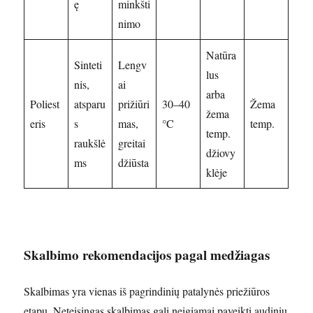
ę
minkšti
nimo
Natūra
Sinteti
Lengv
lus
nis,
ai
arba
Poliest
atsparu
prižiūri
30–40
Žema
žema
eris
s
mas,
°C
temp.
temp.
raukšlė
greitai
džiovy
ms
džiūsta
klėje
Skalbimo rekomendacijos pagal medžiagas
Skalbimas yra vienas iš pagrindinių patalynės priežiūros
etapų. Neteisingas skalbimas gali neigiamai paveikti audinių