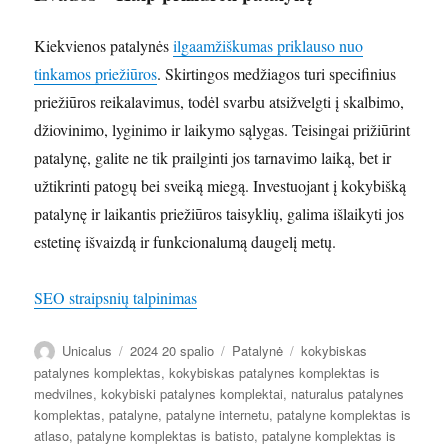
Kiekvienos patalynės
ilgaamžiškumas priklauso nuo
tinkamos priežiūros
. Skirtingos medžiagos turi specifinius
priežiūros reikalavimus, todėl svarbu atsižvelgti į skalbimo,
džiovinimo, lyginimo ir laikymo sąlygas. Teisingai prižiūrint
patalynę, galite ne tik prailginti jos tarnavimo laiką, bet ir
užtikrinti patogų bei sveiką miegą. Investuojant į kokybišką
patalynę ir laikantis priežiūros taisyklių, galima išlaikyti jos
estetinę išvaizdą ir funkcionalumą daugelį metų.
SEO straipsnių talpinimas
Autorius
Paskelbta
Kategorijos
Žymos
Unicalus
2024 20 spalio
Patalynė
kokybiskas
patalynes komplektas
,
kokybiskas patalynes komplektas is
medvilnes
,
kokybiski patalynes komplektai
,
naturalus patalynes
komplektas
,
patalyne
,
patalyne internetu
,
patalyne komplektas is
atlaso
,
patalyne komplektas is batisto
,
patalyne komplektas is