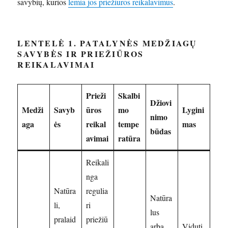
savybių, kurios
lemia jos priežiūros reikalavimus
.
LENTELĖ 1. PATALYNĖS MEDŽIAGŲ
SAVYBĖS IR PRIEŽIŪROS
REIKALAVIMAI
Prieži
Skalbi
Džiovi
Medži
Savyb
ūros
mo
Lygini
nimo
aga
ės
reikal
tempe
mas
būdas
avimai
ratūra
Reikali
nga
Natūra
regulia
Natūra
li,
ri
lus
pralaid
priežiū
arba
Viduti