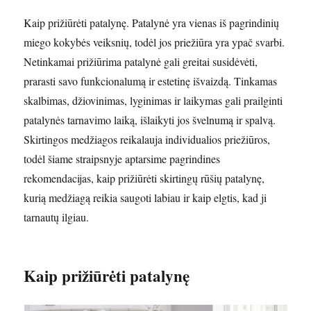
Kaip prižiūrėti patalynę. Patalynė yra vienas iš pagrindinių
miego kokybės veiksnių, todėl jos priežiūra yra ypač svarbi.
Netinkamai prižiūrima patalynė gali greitai susidėvėti,
prarasti savo funkcionalumą ir estetinę išvaizdą. Tinkamas
skalbimas, džiovinimas, lyginimas ir laikymas gali prailginti
patalynės tarnavimo laiką, išlaikyti jos švelnumą ir spalvą.
Skirtingos medžiagos reikalauja individualios priežiūros,
todėl šiame straipsnyje aptarsime pagrindines
rekomendacijas, kaip prižiūrėti skirtingų rūšių patalynę,
kurią medžiagą reikia saugoti labiau ir kaip elgtis, kad ji
tarnautų ilgiau.
Kaip prižiūrėti patalynę