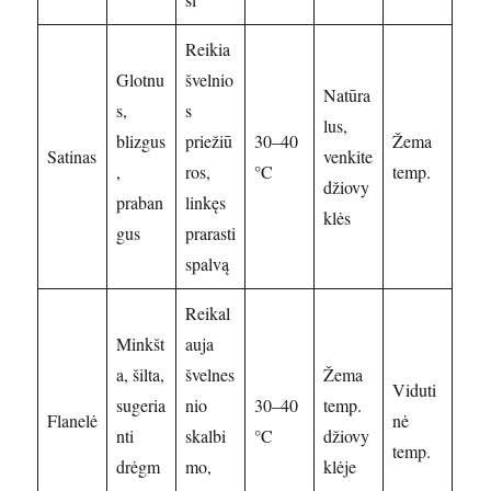
Reikia
Glotnu
švelnio
Natūra
s,
s
lus,
blizgus
priežiū
30–40
Žema
Satinas
venkite
,
ros,
°C
temp.
džiovy
praban
linkęs
klės
gus
prarasti
spalvą
Reikal
Minkšt
auja
a, šilta,
švelnes
Žema
Viduti
sugeria
nio
30–40
temp.
Flanelė
nė
nti
skalbi
°C
džiovy
temp.
drėgm
mo,
klėje