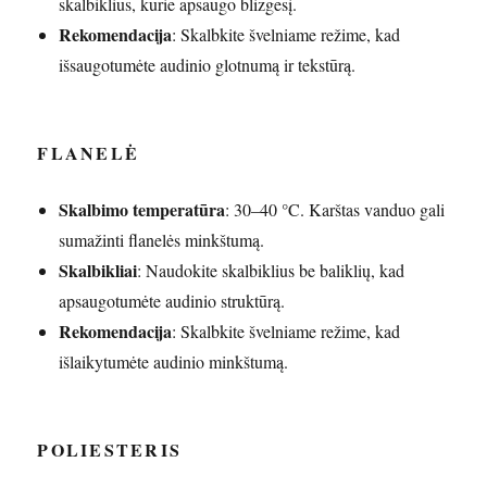
skalbiklius, kurie apsaugo blizgesį.
Rekomendacija
: Skalbkite švelniame režime, kad
išsaugotumėte audinio glotnumą ir tekstūrą.
FLANELĖ
Skalbimo temperatūra
: 30–40 °C. Karštas vanduo gali
sumažinti flanelės minkštumą.
Skalbikliai
: Naudokite skalbiklius be baliklių, kad
apsaugotumėte audinio struktūrą.
Rekomendacija
: Skalbkite švelniame režime, kad
išlaikytumėte audinio minkštumą.
POLIESTERIS