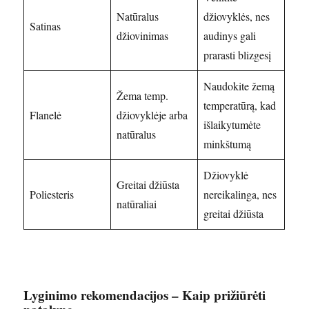
Natūralus
džiovyklės, nes
Satinas
džiovinimas
audinys gali
prarasti blizgesį
Naudokite žemą
Žema temp.
temperatūrą, kad
Flanelė
džiovyklėje arba
išlaikytumėte
natūralus
minkštumą
Džiovyklė
Greitai džiūsta
Poliesteris
nereikalinga, nes
natūraliai
greitai džiūsta
Lyginimo rekomendacijos – Kaip prižiūrėti