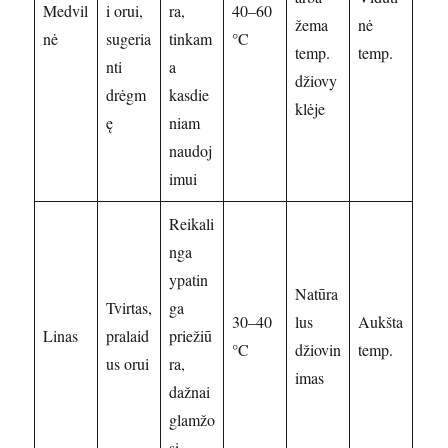
Medvil
i orui,
ra,
40–60
žema
nė
nė
sugeria
tinkam
°C
temp.
temp.
nti
a
džiovy
drėgm
kasdie
klėje
ę
niam
naudoj
imui
Reikali
nga
ypatin
Natūra
Tvirtas,
ga
30–40
lus
Aukšta
Linas
pralaid
priežiū
°C
džiovin
temp.
us orui
ra,
imas
dažnai
glamžo
si