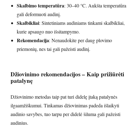
Skalbimo temperatūra
: 30–40 °C. Aukšta temperatūra
gali deformuoti audinį.
Skalbikliai
: Sintetiniams audiniams tinkami skalbikliai,
kurie apsaugo nuo išsitampymo.
Rekomendacija
: Nenaudokite per daug plovimo
priemonių, nes tai gali pažeisti audinį.
Džiovinimo rekomendacijos – Kaip prižiūrėti
patalynę
Džiovinimo metodas taip pat turi didelę įtaką patalynės
ilgaamžiškumui. Tinkamas džiovinimas padeda išlaikyti
audinio savybes, tuo tarpu per didelė šiluma gali pažeisti
audinius.