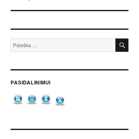
IEŠ
Ieškoti:
PASIDALINIMUI