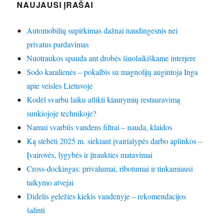
NAUJAUSI ĮRAŠAI
Automobilių supirkimas dažnai naudingesnis nei
privatus pardavimas
Nuotraukos spauda ant drobės šiuolaikiškame interjere
Sodo karalienės – pokalbis su magnolijų augintoja Inga
apie veisles Lietuvoje
Kodėl svarbu laiku atlikti kiaurymių restauravimą
sunkiojoje technikoje?
Namui svarbūs vandens filtrai – nauda, klaidos
Ką stebėti 2025 m. siekiant įvairialypės darbo aplinkos –
Įvairovės, lygybės ir įtraukties matavimai
Cross-dockingas: privalumai, ribotumai ir tinkamiausi
taikymo atvejai
Didelis geležies kiekis vandenyje – rekomendacijos
šalinti