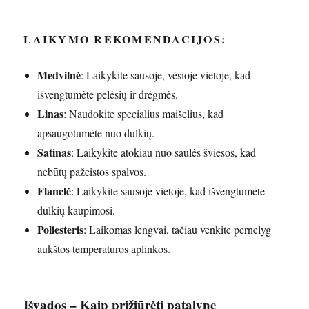
LAIKYMO REKOMENDACIJOS:
Medvilnė
: Laikykite sausoje, vėsioje vietoje, kad
išvengtumėte pelėsių ir drėgmės.
Linas
: Naudokite specialius maišelius, kad
apsaugotumėte nuo dulkių.
Satinas
: Laikykite atokiau nuo saulės šviesos, kad
nebūtų pažeistos spalvos.
Flanelė
: Laikykite sausoje vietoje, kad išvengtumėte
dulkių kaupimosi.
Poliesteris
: Laikomas lengvai, tačiau venkite pernelyg
aukštos temperatūros aplinkos.
Išvados – Kaip prižiūrėti patalynę