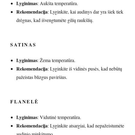
Lyginimas
: Aukšta temperatūra.
Rekomendacija
: Lyginkite, kai audinys dar yra šiek tiek
drėgnas, kad išvengtumėte gilių raukšlių.
SATINAS
Lyginimas
: Žema temperatūra.
Rekomendacija
: Lyginkite iš vidinės pusės, kad nebūtų
pažeistas blizgus paviršius.
FLANELĖ
Lyginimas
: Vidutinė temperatūra.
Rekomendacija
: Lyginkite atsargiai, kad nepažeistumėte
audinio minkštumo.