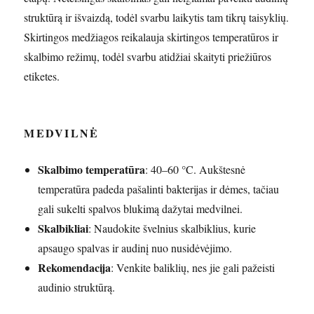
struktūrą ir išvaizdą, todėl svarbu laikytis tam tikrų taisyklių.
Skirtingos medžiagos reikalauja skirtingos temperatūros ir
skalbimo režimų, todėl svarbu atidžiai skaityti priežiūros
etiketes.
MEDVILNĖ
Skalbimo temperatūra
: 40–60 °C. Aukštesnė
temperatūra padeda pašalinti bakterijas ir dėmes, tačiau
gali sukelti spalvos blukimą dažytai medvilnei.
Skalbikliai
: Naudokite švelnius skalbiklius, kurie
apsaugo spalvas ir audinį nuo nusidėvėjimo.
Rekomendacija
: Venkite baliklių, nes jie gali pažeisti
audinio struktūrą.