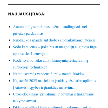
NAUJAUSI ĮRAŠAI
Automobilių supirkimas dažnai naudingesnis nei
privatus pardavimas
Nuotraukos spauda ant drobės šiuolaikiškame interjere
Sodo karalienės – pokalbis su magnolijų augintoja Inga
apie veisles Lietuvoje
Kodėl svarbu laiku atlikti kiaurymių restauravimą
sunkiojoje technikoje?
Namui svarbūs vandens filtrai – nauda, klaidos
Ką stebėti 2025 m. siekiant įvairialypės darbo aplinkos –
Įvairovės, lygybės ir įtraukties matavimai
Cross-dockingas: privalumai, ribotumai ir tinkamiausi
taikymo atvejai
Didelis geležies kiekis vandenyje – rekomendacijos