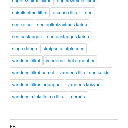
nugelezinimo filtras
nugeležinimo filtrai
nukalkinimo filtrai
osmoso filtrai
seo
seo kaina
seo optimizavimas kaina
seo paslaugos
seo paslaugos kaina
stogo danga
straipsniu talpinimas
vandens filtrai
vandens filtrai aquaphor
vandens filtrai namui
vandens filtrai nuo kalkiu
vandens filtras aquaphor
vandens kokybė
vandens minkstinimo filtrai
čerpės
FB