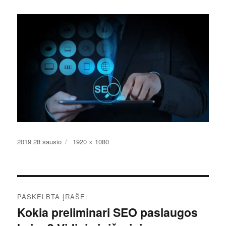
Paskelbta
Pilnas
2019 28 sausio
1920 × 1080
dydis
Navigacija
PASKELBTA ĮRAŠE:
tarp
Kokia preliminari SEO paslaugos