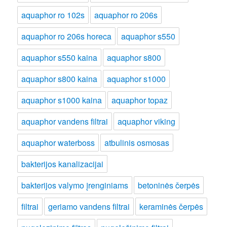
aquaphor ro 102s
aquaphor ro 206s
aquaphor ro 206s horeca
aquaphor s550
aquaphor s550 kaina
aquaphor s800
aquaphor s800 kaina
aquaphor s1000
aquaphor s1000 kaina
aquaphor topaz
aquaphor vandens filtrai
aquaphor viking
aquaphor waterboss
atbulinis osmosas
bakterijos kanalizacijai
bakterijos valymo įrenginiams
betoninės čerpės
filtrai
geriamo vandens filtrai
keraminės čerpės