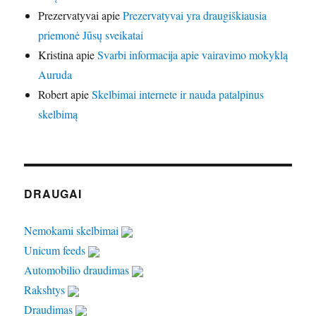
Prezervatyvai
apie
Prezervatyvai yra draugiškiausia
priemonė Jūsų sveikatai
Kristina
apie
Svarbi informacija apie vairavimo mokyklą
Auruda
Robert
apie
Skelbimai internete ir nauda patalpinus
skelbimą
DRAUGAI
Nemokami skelbimai
Unicum feeds
Automobilio draudimas
Rakshtys
Draudimas