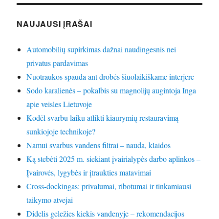
NAUJAUSI ĮRAŠAI
Automobilių supirkimas dažnai naudingesnis nei
privatus pardavimas
Nuotraukos spauda ant drobės šiuolaikiškame interjere
Sodo karalienės – pokalbis su magnolijų augintoja Inga
apie veisles Lietuvoje
Kodėl svarbu laiku atlikti kiaurymių restauravimą
sunkiojoje technikoje?
Namui svarbūs vandens filtrai – nauda, klaidos
Ką stebėti 2025 m. siekiant įvairialypės darbo aplinkos –
Įvairovės, lygybės ir įtraukties matavimai
Cross-dockingas: privalumai, ribotumai ir tinkamiausi
taikymo atvejai
Didelis geležies kiekis vandenyje – rekomendacijos