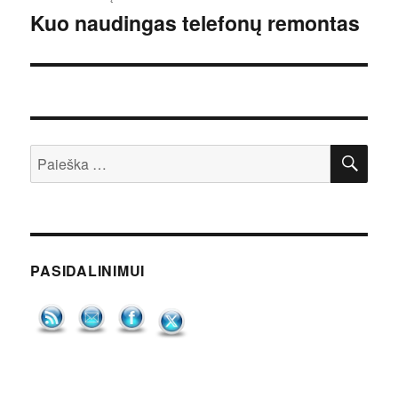
tarp
Kuo naudingas telefonų remontas
įrašų
IEŠ
Ieškoti:
PASIDALINIMUI