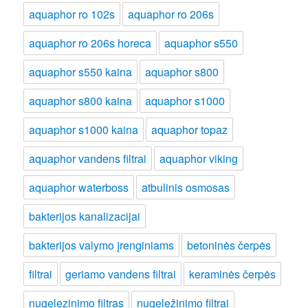
aquaphor ro 102s
aquaphor ro 206s
aquaphor ro 206s horeca
aquaphor s550
aquaphor s550 kaina
aquaphor s800
aquaphor s800 kaina
aquaphor s1000
aquaphor s1000 kaina
aquaphor topaz
aquaphor vandens filtrai
aquaphor viking
aquaphor waterboss
atbulinis osmosas
bakterijos kanalizacijai
bakterijos valymo įrenginiams
betoninės čerpės
filtrai
geriamo vandens filtrai
keraminės čerpės
nugelezinimo filtras
nugeležinimo filtrai