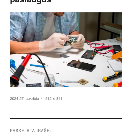
Paskelbta
Pilnas
2024 27 lapkričio
512 × 341
dydis
Navigacija
PASKELBTA ĮRAŠE: