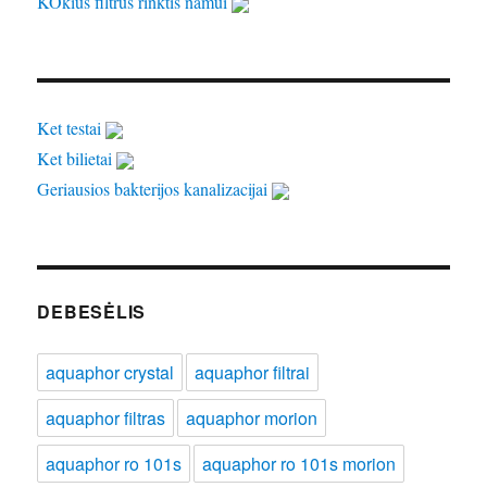
KOkius filtrus rinktis namui
Ket testai
Ket bilietai
Geriausios bakterijos kanalizacijai
DEBESĖLIS
aquaphor crystal
aquaphor filtrai
aquaphor filtras
aquaphor morion
aquaphor ro 101s
aquaphor ro 101s morion