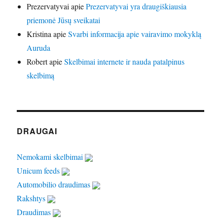
Prezervatyvai
apie
Prezervatyvai yra draugiškiausia
priemonė Jūsų sveikatai
Kristina
apie
Svarbi informacija apie vairavimo mokyklą
Auruda
Robert
apie
Skelbimai internete ir nauda patalpinus
skelbimą
DRAUGAI
Nemokami skelbimai
Unicum feeds
Automobilio draudimas
Rakshtys
Draudimas