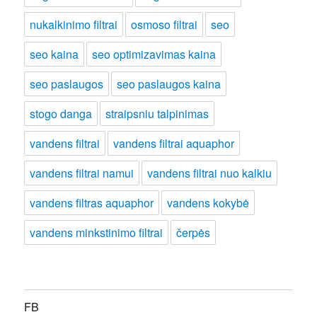
nukalkinimo filtrai
osmoso filtrai
seo
seo kaina
seo optimizavimas kaina
seo paslaugos
seo paslaugos kaina
stogo danga
straipsniu talpinimas
vandens filtrai
vandens filtrai aquaphor
vandens filtrai namui
vandens filtrai nuo kalkiu
vandens filtras aquaphor
vandens kokybė
vandens minkstinimo filtrai
čerpės
FB