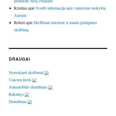
priemonė Jūsų sveikatai
Kristina
apie
Svarbi informacija apie vairavimo mokyklą
Auruda
Robert
apie
Skelbimai internete ir nauda patalpinus
skelbimą
DRAUGAI
Nemokami skelbimai
Unicum feeds
Automobilio draudimas
Rakshtys
Draudimas