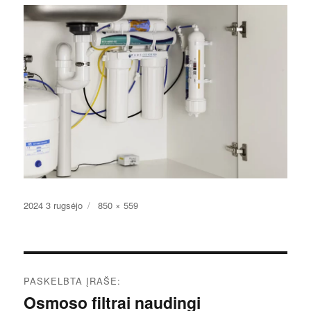
Paskelbta
Pilnas
2024 3 rugsėjo
850 × 559
dydis
Navigacija
PASKELBTA ĮRAŠE:
tarp
Osmoso filtrai naudingi