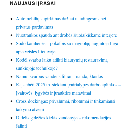
NAUJAUSI ĮRAŠAI
Automobilių supirkimas dažnai naudingesnis nei
privatus pardavimas
Nuotraukos spauda ant drobės šiuolaikiškame interjere
Sodo karalienės – pokalbis su magnolijų augintoja Inga
apie veisles Lietuvoje
Kodėl svarbu laiku atlikti kiaurymių restauravimą
sunkiojoje technikoje?
Namui svarbūs vandens filtrai – nauda, klaidos
Ką stebėti 2025 m. siekiant įvairialypės darbo aplinkos –
Įvairovės, lygybės ir įtraukties matavimai
Cross-dockingas: privalumai, ribotumai ir tinkamiausi
taikymo atvejai
Didelis geležies kiekis vandenyje – rekomendacijos
šalinti