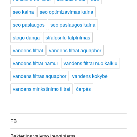
seo kaina
seo optimizavimas kaina
seo paslaugos
seo paslaugos kaina
stogo danga
straipsniu talpinimas
vandens filtrai
vandens filtrai aquaphor
vandens filtrai namui
vandens filtrai nuo kalkiu
vandens filtras aquaphor
vandens kokybė
vandens minkstinimo filtrai
čerpės
FB
Bakterijos valymo įrenginiams