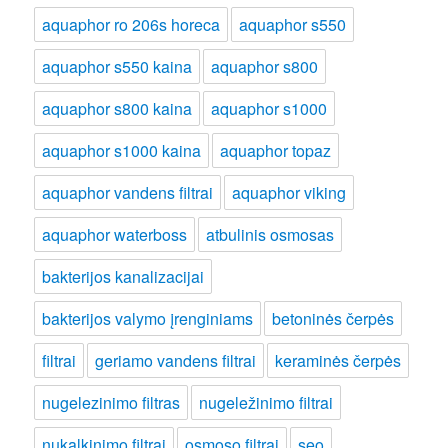
aquaphor ro 206s horeca
aquaphor s550
aquaphor s550 kaina
aquaphor s800
aquaphor s800 kaina
aquaphor s1000
aquaphor s1000 kaina
aquaphor topaz
aquaphor vandens filtrai
aquaphor viking
aquaphor waterboss
atbulinis osmosas
bakterijos kanalizacijai
bakterijos valymo įrenginiams
betoninės čerpės
filtrai
geriamo vandens filtrai
keraminės čerpės
nugelezinimo filtras
nugeležinimo filtrai
nukalkinimo filtrai
osmoso filtrai
seo