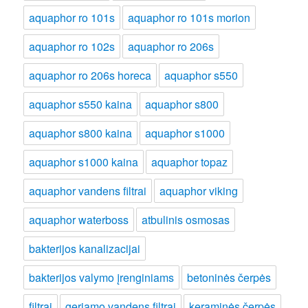
aquaphor ro 101s
aquaphor ro 101s morion
aquaphor ro 102s
aquaphor ro 206s
aquaphor ro 206s horeca
aquaphor s550
aquaphor s550 kaina
aquaphor s800
aquaphor s800 kaina
aquaphor s1000
aquaphor s1000 kaina
aquaphor topaz
aquaphor vandens filtrai
aquaphor viking
aquaphor waterboss
atbulinis osmosas
bakterijos kanalizacijai
bakterijos valymo įrenginiams
betoninės čerpės
filtrai
geriamo vandens filtrai
keraminės čerpės