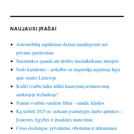
NAUJAUSI ĮRAŠAI
Automobilių supirkimas dažnai naudingesnis nei
privatus pardavimas
Nuotraukos spauda ant drobės šiuolaikiškame interjere
Sodo karalienės – pokalbis su magnolijų augintoja Inga
apie veisles Lietuvoje
Kodėl svarbu laiku atlikti kiaurymių restauravimą
sunkiojoje technikoje?
Namui svarbūs vandens filtrai – nauda, klaidos
Ką stebėti 2025 m. siekiant įvairialypės darbo aplinkos –
Įvairovės, lygybės ir įtraukties matavimai
Cross-dockingas: privalumai, ribotumai ir tinkamiausi