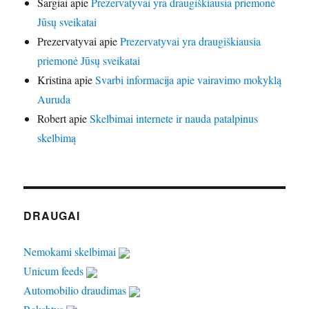
Sargiai
apie
Prezervatyvai yra draugiškiausia priemonė
Jūsų sveikatai
Prezervatyvai
apie
Prezervatyvai yra draugiškiausia
priemonė Jūsų sveikatai
Kristina
apie
Svarbi informacija apie vairavimo mokyklą
Auruda
Robert
apie
Skelbimai internete ir nauda patalpinus
skelbimą
DRAUGAI
Nemokami skelbimai
Unicum feeds
Automobilio draudimas