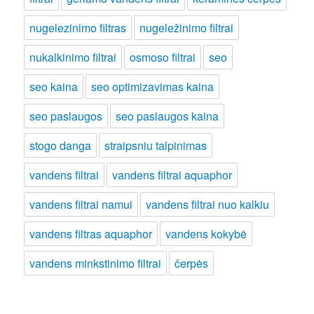
nugelezinimo filtras
nugeležinimo filtrai
nukalkinimo filtrai
osmoso filtrai
seo
seo kaina
seo optimizavimas kaina
seo paslaugos
seo paslaugos kaina
stogo danga
straipsniu talpinimas
vandens filtrai
vandens filtrai aquaphor
vandens filtrai namui
vandens filtrai nuo kalkiu
vandens filtras aquaphor
vandens kokybė
vandens minkstinimo filtrai
čerpės