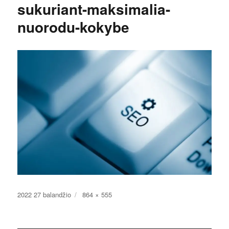
sukuriant-maksimalia-
nuorodu-kokybe
Paskelbta
Pilnas
2022 27 balandžio
864 × 555
dydis