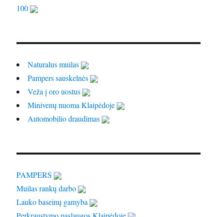
100
Naturalus muilas
Pampers sauskelnės
Veža į oro uostus
Minivenų nuoma Klaipėdoje
Automobilio draudimas
PAMPERS
Muilas rankų darbo
Lauko baseinų gamyba
Perkraustymo paslaugos Klaipėdoje