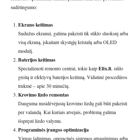
sudėtingumo:
Ekrano keitimas
Sudužus ekranui, galima pakeisti tik stiklo sluoksnį arba
visą ekraną, įskaitant skystųjų kristalų arba OLED
modulį.
Baterijos keitimas
Efix.lt
Specializuoti remonto centrai, tokie kaip
, siūlo
greitą ir efektyvų baterijos keitimą. Vidutinė procedūros
trukmė – apie 30 minučių.
Krovimo lizdo remontas
Dauguma nusidėvėjusių krovimo lizdų gali būti pakeisti
per valandą. Kai kuriais atvejais, problemą galima
išspręsti lizdo valymu.
Programinės įrangos optimizacija
Virusų šalinimas, operacinės sistemos atnaujinimas arba