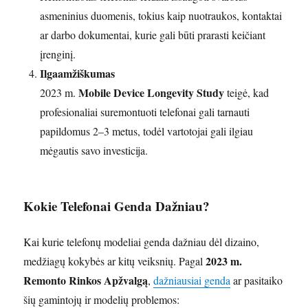
asmeninius duomenis, tokius kaip nuotraukos, kontaktai
ar darbo dokumentai, kurie gali būti prarasti keičiant
įrenginį.
Ilgaamžiškumas
Mobile Device Longevity Study
2023 m.
teigė, kad
profesionaliai suremontuoti telefonai gali tarnauti
papildomus 2–3 metus, todėl vartotojai gali ilgiau
mėgautis savo investicija.
Kokie Telefonai Genda Dažniau?
Kai kurie telefonų modeliai genda dažniau dėl dizaino,
2023 m.
medžiagų kokybės ar kitų veiksnių. Pagal
Remonto Rinkos Apžvalgą
,
dažniausiai genda
ar pasitaiko
šių gamintojų ir modelių problemos: