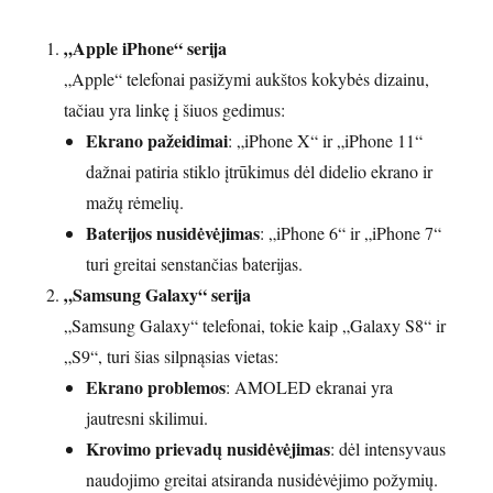
„Apple iPhone“ serija
„Apple“ telefonai pasižymi aukštos kokybės dizainu,
tačiau yra linkę į šiuos gedimus:
Ekrano pažeidimai
: „iPhone X“ ir „iPhone 11“
dažnai patiria stiklo įtrūkimus dėl didelio ekrano ir
mažų rėmelių.
Baterijos nusidėvėjimas
: „iPhone 6“ ir „iPhone 7“
turi greitai senstančias baterijas.
„Samsung Galaxy“ serija
„Samsung Galaxy“ telefonai, tokie kaip „Galaxy S8“ ir
„S9“, turi šias silpnąsias vietas:
Ekrano problemos
: AMOLED ekranai yra
jautresni skilimui.
Krovimo prievadų nusidėvėjimas
: dėl intensyvaus
naudojimo greitai atsiranda nusidėvėjimo požymių.