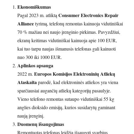
Ekonomiškumas
Consumer Electronics Repair
Pagal 2023 m. atliktą
Alliance
tyrimą, telefonų remontas kainuoja vidutiniškai
70 % mažiau nei naujo įrenginio pirkimas. Pavyzdžiui,
ekranų keitimas vidutiniškai kainuoja apie 100 EUR,
kai tuo tarpu naujas išmanusis telefonas gali kainuoti
nuo 300 iki 1000 EUR.
Aplinkos apsauga
Europos Komisijos Elektroninių Atliekų
2022 m.
Ataskaita
parodė, kad elektroninės atliekos yra viena
sparčiausiai augančių atliekų kategorijų pasaulyje.
Vieno telefono remontas sutaupo vidutiniškai 55 kg
anglies dioksido emisijų, kurios susidarytų gaminant
naują įrenginį.
Duomenų išsaugojimas
Remontuotas telefonas leidžia išsaugoti svarbius