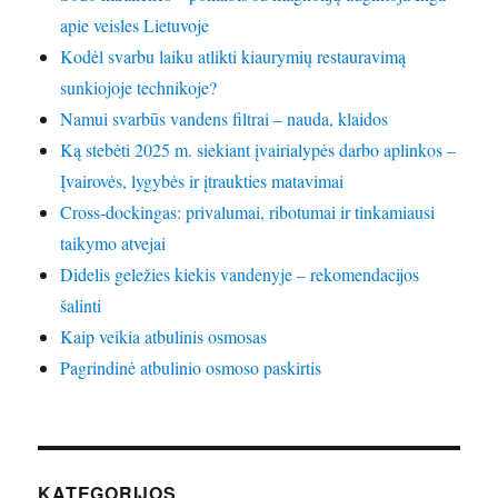
apie veisles Lietuvoje
Kodėl svarbu laiku atlikti kiaurymių restauravimą
sunkiojoje technikoje?
Namui svarbūs vandens filtrai – nauda, klaidos
Ką stebėti 2025 m. siekiant įvairialypės darbo aplinkos –
Įvairovės, lygybės ir įtraukties matavimai
Cross-dockingas: privalumai, ribotumai ir tinkamiausi
taikymo atvejai
Didelis geležies kiekis vandenyje – rekomendacijos
šalinti
Kaip veikia atbulinis osmosas
Pagrindinė atbulinio osmoso paskirtis
KATEGORIJOS