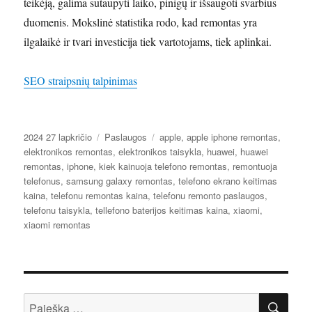
teikėją, galima sutaupyti laiko, pinigų ir išsaugoti svarbius
duomenis. Mokslinė statistika rodo, kad remontas yra
ilgalaikė ir tvari investicija tiek vartotojams, tiek aplinkai.
SEO straipsnių talpinimas
Paskelbta
Kategorijos
Žymos
2024 27 lapkričio
Paslaugos
apple
,
apple iphone remontas
,
elektronikos remontas
,
elektronikos taisykla
,
huawei
,
huawei
remontas
,
iphone
,
kiek kainuoja telefono remontas
,
remontuoja
telefonus
,
samsung galaxy remontas
,
telefono ekrano keitimas
kaina
,
telefonu remontas kaina
,
telefonu remonto paslaugos
,
telefonu taisykla
,
tellefono baterijos keitimas kaina
,
xiaomi
,
xiaomi remontas
IEŠ
Ieškoti: