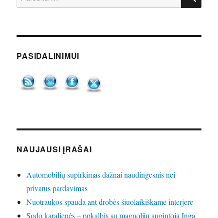
PASIDALINIMUI
NAUJAUSI ĮRAŠAI
Automobilių supirkimas dažnai naudingesnis nei
privatus pardavimas
Nuotraukos spauda ant drobės šiuolaikiškame interjere
Sodo karalienės – pokalbis su magnolijų augintoja Inga