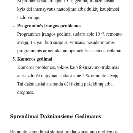
Ši problema sudaro apie 15 % gedimų ir dažniausiai
kyla dėl intensyvaus naudojimo arba dulkių kaupimosi
lizdo viduje.
Programinės įrangos problemos
Programinės įrangos gedimai sudaro apie 10 % remonto
atvejų. Jie gali būti susiję su virusais, nesuderintomis
programomis ar netinkamu operacinės sistemos veikimu.
Kameros gedimai
Kameros problemos, tokios kaip fokusavimo trūkumas
ar vaizdo iškraipymai, sudaro apie 5 % remonto atvejų.
Tai dažniausiai atsiranda dėl fizinių pažeidimų arba
drėgmės.
Sprendimai Dažniausiems Gedimams
Remonto sprendimai skiriasi priklausomai nuo problemos