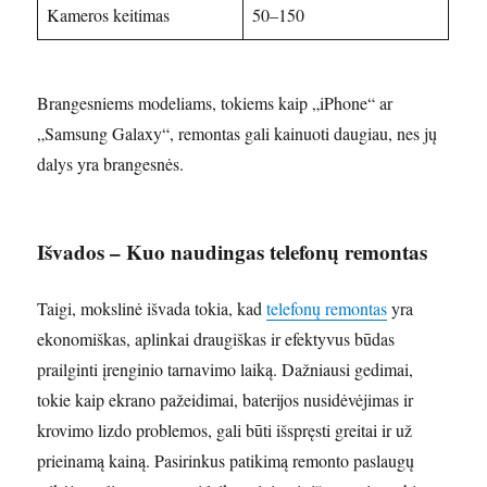
Kameros keitimas
50–150
Brangesniems modeliams, tokiems kaip „iPhone“ ar
„Samsung Galaxy“, remontas gali kainuoti daugiau, nes jų
dalys yra brangesnės.
Išvados – Kuo naudingas telefonų remontas
Taigi, mokslinė išvada tokia, kad
telefonų remontas
yra
ekonomiškas, aplinkai draugiškas ir efektyvus būdas
prailginti įrenginio tarnavimo laiką. Dažniausi gedimai,
tokie kaip ekrano pažeidimai, baterijos nusidėvėjimas ir
krovimo lizdo problemos, gali būti išspręsti greitai ir už
prieinamą kainą. Pasirinkus patikimą remonto paslaugų