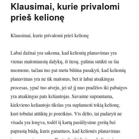
Klausimai, kurie privalomi
prieš kelionę
Klausimai, kurie privalomi prieš kelionę
Labai dažnai yra sakoma, kad kelionių planavimas yra
vienas maloniausių dalykų, iš tiesų, galima sutikti su šia
nuomone, tačiau tuo pat metu būtina pasakyti, kad kelionių
planavimas yra ne tik malonus, bet ir labai atsakingas
procesas, ypač tuo atveju, jei už jį nuo pradžios iki pabaigos
yra atsakingas pats keliautojas. Savaime suprantama,
kiekvieno keliautojo tikslas yra suplanuoti tokią kelionę,
kuri tobulai atitiktų jo poreikius. Vis dėlto, tai padaryti ne
visada yra lengva, todėl šį kartą pasiūlysime greitą bei
paprastą būdą, kuris garantuos, kad kelionės planavimas