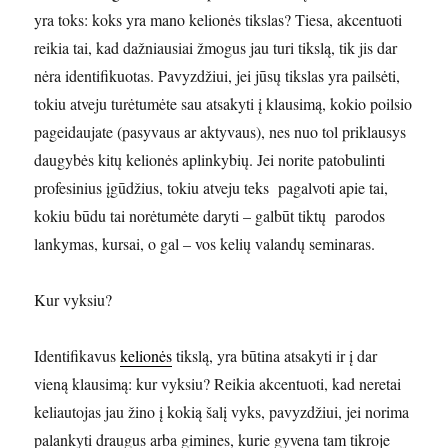
yra toks: koks yra mano kelionės tikslas? Tiesa, akcentuoti
reikia tai, kad dažniausiai žmogus jau turi tikslą, tik jis dar
nėra identifikuotas. Pavyzdžiui, jei jūsų tikslas yra pailsėti,
tokiu atveju turėtumėte sau atsakyti į klausimą, kokio poilsio
pageidaujate (pasyvaus ar aktyvaus), nes nuo tol priklausys
daugybės kitų kelionės aplinkybių. Jei norite patobulinti
profesinius įgūdžius, tokiu atveju teks pagalvoti apie tai,
kokiu būdu tai norėtumėte daryti – galbūt tiktų parodos
lankymas, kursai, o gal – vos kelių valandų seminaras.
Kur vyksiu?
Identifikavus
kelionės
tikslą, yra būtina atsakyti ir į dar
vieną klausimą: kur vyksiu? Reikia akcentuoti, kad neretai
keliautojas jau žino į kokią šalį vyks, pavyzdžiui, jei norima
palankyti draugus arba gimines, kurie gyvena tam tikroje