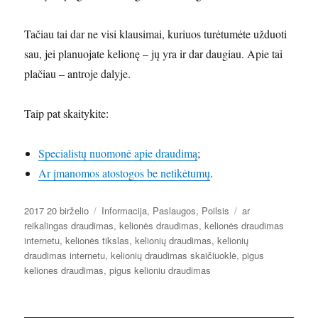
Tačiau tai dar ne visi klausimai, kuriuos turėtumėte užduoti
sau, jei planuojate kelionę – jų yra ir dar daugiau. Apie tai
plačiau – antroje dalyje.
Taip pat skaitykite:
Specialistų nuomonė apie draudimą
;
Ar įmanomos atostogos be netikėtumų
.
Paskelbta
Kategorijos
Žymos
2017 20 birželio
Informacija
,
Paslaugos
,
Poilsis
ar
reikalingas draudimas
,
kelionės draudimas
,
kelionės draudimas
internetu
,
kelionės tikslas
,
kelionių draudimas
,
kelionių
draudimas internetu
,
kelionių draudimas skaičiuoklė
,
pigus
keliones draudimas
,
pigus kelioniu draudimas