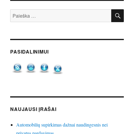
IEŠ
Ieškoti:
PASIDALINIMUI
NAUJAUSI ĮRAŠAI
Automobilių supirkimas dažnai naudingesnis nei
privatus pardavimas