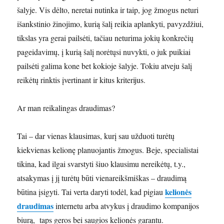
šalyje. Vis dėlto, neretai nutinka ir taip, jog žmogus neturi
išankstinio žinojimo, kurią šalį reikia aplankyti, pavyzdžiui,
tikslas yra gerai pailsėti, tačiau neturima jokių konkrečių
pageidavimų, į kurią šalį norėtųsi nuvykti, o juk puikiai
pailsėti galima kone bet kokioje šalyje. Tokiu atveju šalį
reikėtų rinktis įvertinant ir kitus kriterijus.
Ar man reikalingas draudimas?
Tai – dar vienas klausimas, kurį sau užduoti turėtų
kiekvienas kelionę planuojantis žmogus. Beje, specialistai
tikina, kad ilgai svarstyti šiuo klausimu nereikėtų, t.y.,
atsakymas į jį turėtų būti vienareikšmiškas – draudimą
kelionės
būtina įsigyti. Tai verta daryti todėl, kad pigiau
draudimas
internetu arba atvykus į draudimo kompanijos
biurą, taps geros bei saugios kelionės garantu.