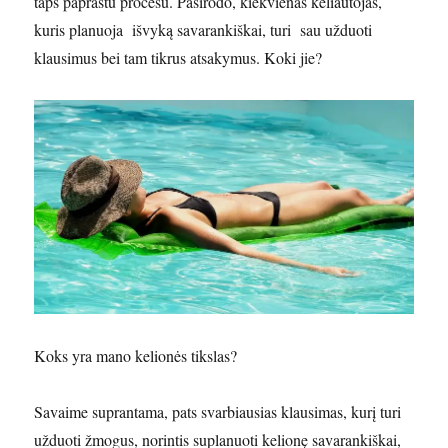
taps paprastu procesu. Pasirodo, kiekvienas keliautojas,
kuris planuoja išvyką savarankiškai, turi sau užduoti
klausimus bei tam tikrus atsakymus. Koki jie?
Koks yra mano kelionės tikslas?
Savaime suprantama, pats svarbiausias klausimas, kurį turi
užduoti žmogus, norintis suplanuoti kelionę savarankiškai,