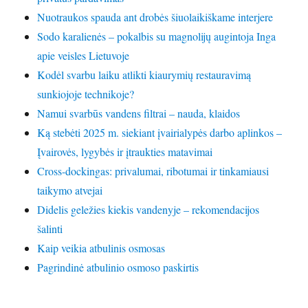
Nuotraukos spauda ant drobės šiuolaikiškame interjere
Sodo karalienės – pokalbis su magnolijų augintoja Inga
apie veisles Lietuvoje
Kodėl svarbu laiku atlikti kiaurymių restauravimą
sunkiojoje technikoje?
Namui svarbūs vandens filtrai – nauda, klaidos
Ką stebėti 2025 m. siekiant įvairialypės darbo aplinkos –
Įvairovės, lygybės ir įtraukties matavimai
Cross-dockingas: privalumai, ribotumai ir tinkamiausi
taikymo atvejai
Didelis geležies kiekis vandenyje – rekomendacijos
šalinti
Kaip veikia atbulinis osmosas
Pagrindinė atbulinio osmoso paskirtis