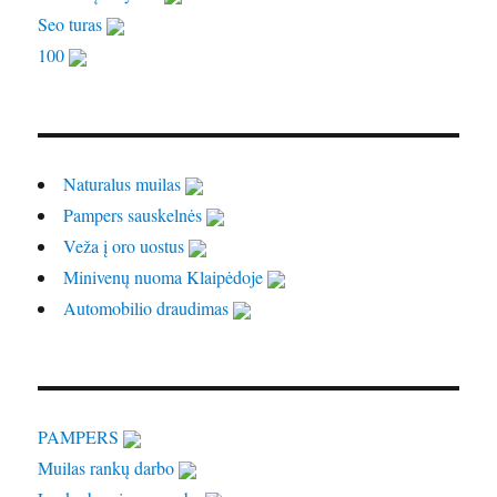
Seo turas
100
Naturalus muilas
Pampers sauskelnės
Veža į oro uostus
Minivenų nuoma Klaipėdoje
Automobilio draudimas
PAMPERS
Muilas rankų darbo