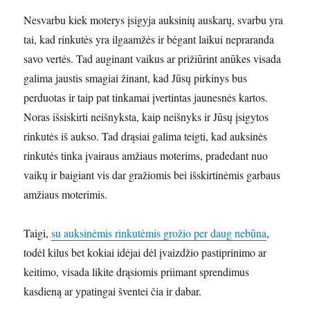
Nesvarbu kiek moterys įsigyja auksinių auskarų, svarbu yra
tai, kad rinkutės yra ilgaamžės ir bėgant laikui nepraranda
savo vertės. Tad auginant vaikus ar prižiūrint anūkes visada
galima jaustis smagiai žinant, kad Jūsų pirkinys bus
perduotas ir taip pat tinkamai įvertintas jaunesnės kartos.
Noras išsiskirti neišnyksta, kaip neišnyks ir Jūsų įsigytos
rinkutės iš aukso. Tad drąsiai galima teigti, kad auksinės
rinkutės tinka įvairaus amžiaus moterims, pradedant nuo
vaikų ir baigiant vis dar gražiomis bei išskirtinėmis garbaus
amžiaus moterimis.
Taigi,
su auksinėmis rinkutėmis grožio per daug nebūna
,
todėl kilus bet kokiai idėjai dėl įvaizdžio pastiprinimo ar
keitimo, visada likite drąsiomis priimant sprendimus
kasdieną ar ypatingai šventei čia ir dabar.