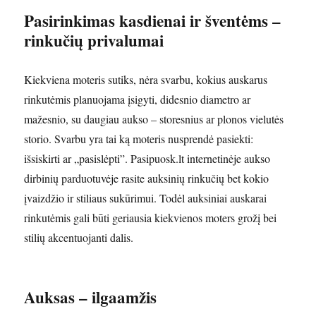
Pasirinkimas kasdienai ir šventėms –
rinkučių privalumai
Kiekviena moteris sutiks, nėra svarbu, kokius auskarus
rinkutėmis planuojama įsigyti, didesnio diametro ar
mažesnio, su daugiau aukso – storesnius ar plonos vielutės
storio. Svarbu yra tai ką moteris nusprendė pasiekti:
išsiskirti ar „pasislėpti”. Pasipuosk.lt internetinėje aukso
dirbinių parduotuvėje rasite auksinių rinkučių bet kokio
įvaizdžio ir stiliaus sukūrimui. Todėl auksiniai auskarai
rinkutėmis gali būti geriausia kiekvienos moters grožį bei
stilių akcentuojanti dalis.
Auksas – ilgaamžis