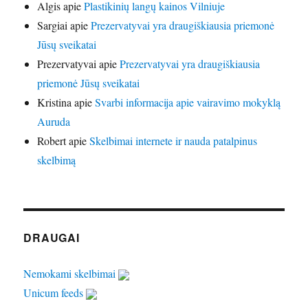
Algis
apie
Plastikinių langų kainos Vilniuje
Sargiai
apie
Prezervatyvai yra draugiškiausia priemonė
Jūsų sveikatai
Prezervatyvai
apie
Prezervatyvai yra draugiškiausia
priemonė Jūsų sveikatai
Kristina
apie
Svarbi informacija apie vairavimo mokyklą
Auruda
Robert
apie
Skelbimai internete ir nauda patalpinus
skelbimą
DRAUGAI
Nemokami skelbimai
Unicum feeds