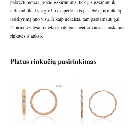
pabrėžti moters grožio išskirtinumą, tiek jį sušvelninti iki
tiek kad tik akyla grožio eksperto akis pastebės jos unikalų
išsiskyrimą nuo visų. Ir kaip nekeista, tam pasitarnauti gali
iš pirmo žvilgsnio nieko ypatingais neatrodžiusiais auskarais
rinkutes iš aukso.
Platus rinkučių pasirinkimas