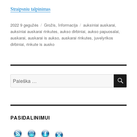
Straipsniu talpinimas
Paskelbta
Kategorijos
Žymos
2022 9 gegužės
Grožis
,
Informacija
auksiniai auskarai
,
auksiniai auskarai rinkutes
,
aukso dirbiniai
,
aukso papuosalai
,
auskarai
,
auskarai is aukso
,
auskarai rinkutes
,
juvelyrikos
dirbiniai
,
rinkute is ausko
IEŠ
Ieškoti:
PASIDALINIMUI