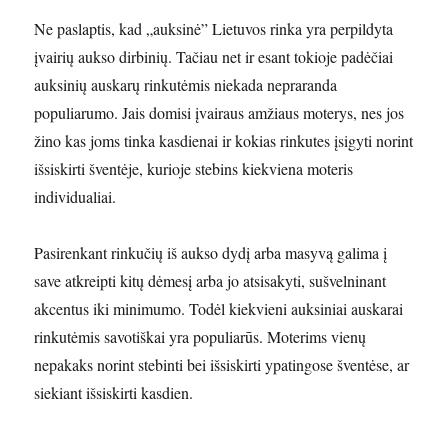
Ne paslaptis, kad „auksinė” Lietuvos rinka yra perpildyta
įvairių aukso dirbinių. Tačiau net ir esant tokioje padėčiai
auksinių auskarų rinkutėmis niekada nepraranda
populiarumo. Jais domisi įvairaus amžiaus moterys, nes jos
žino kas joms tinka kasdienai ir kokias rinkutes įsigyti norint
išsiskirti šventėje, kurioje stebins kiekviena moteris
individualiai.
Pasirenkant rinkučių iš aukso dydį arba masyvą galima į
save atkreipti kitų dėmesį arba jo atsisakyti, sušvelninant
akcentus iki minimumo. Todėl kiekvieni auksiniai auskarai
rinkutėmis savotiškai yra populiarūs. Moterims vienų
nepakaks norint stebinti bei išsiskirti ypatingose šventėse, ar
siekiant išsiskirti kasdien.