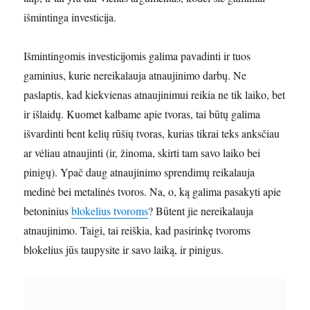
išmintinga investicija.
Išmintingomis investicijomis galima pavadinti ir tuos
gaminius, kurie nereikalauja atnaujinimo darbų. Ne
paslaptis, kad kiekvienas atnaujinimui reikia ne tik laiko, bet
ir išlaidų. Kuomet kalbame apie tvoras, tai būtų galima
išvardinti bent kelių rūšių tvoras, kurias tikrai teks anksčiau
ar vėliau atnaujinti (ir, žinoma, skirti tam savo laiko bei
pinigų). Ypač daug atnaujinimo sprendimų reikalauja
medinė bei metalinės tvoros. Na, o, ką galima pasakyti apie
betoninius
blokelius tvoroms
? Būtent jie nereikalauja
atnaujinimo. Taigi, tai reiškia, kad pasirinkę tvoroms
blokelius jūs taupysite ir savo laiką, ir pinigus.