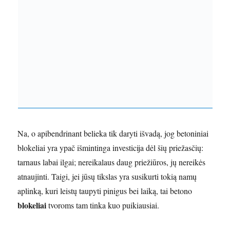
Na, o apibendrinant belieka tik daryti išvadą, jog betoniniai
blokeliai yra ypač išmintinga investicija dėl šių priežasčių:
tarnaus labai ilgai; nereikalaus daug priežiūros, jų nereikės
atnaujinti. Taigi, jei jūsų tikslas yra susikurti tokią namų
aplinką, kuri leistų taupyti pinigus bei laiką, tai betono
blokeliai
tvoroms tam tinka kuo puikiausiai.