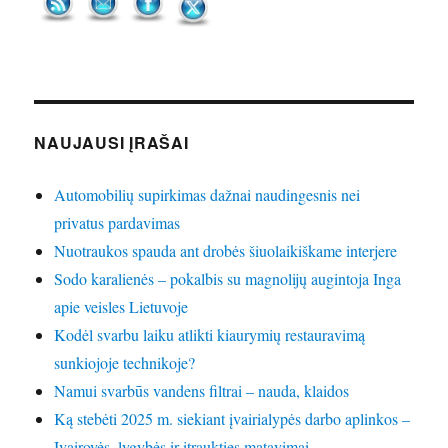
NAUJAUSI ĮRAŠAI
Automobilių supirkimas dažnai naudingesnis nei
privatus pardavimas
Nuotraukos spauda ant drobės šiuolaikiškame interjere
Sodo karalienės – pokalbis su magnolijų augintoja Inga
apie veisles Lietuvoje
Kodėl svarbu laiku atlikti kiaurymių restauravimą
sunkiojoje technikoje?
Namui svarbūs vandens filtrai – nauda, klaidos
Ką stebėti 2025 m. siekiant įvairialypės darbo aplinkos –
Įvairovės, lygybės ir įtraukties matavimai