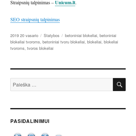
Unicum.lt
Straipsnių talpinimas –
.
SEO straipsnių talpinimas
Paskelbta
Kategorijos
Žymos
2019 20 vasario
Statybos
betoniniai blokeliai
,
betoniniai
blokeliai tvoroms
,
betoniniai tvoru blokeliai
,
blokeliai
,
blokeliai
tvoroms
,
tvoros blokeliai
IEŠ
Ieškoti:
PASIDALINIMUI