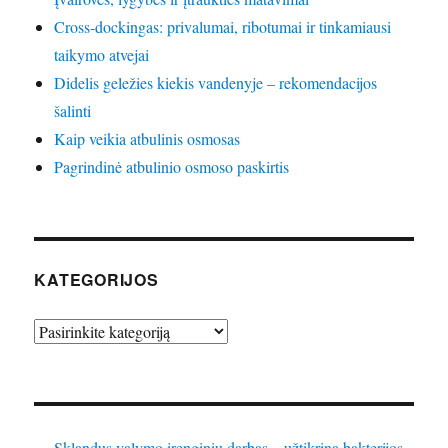
Cross-dockingas: privalumai, ribotumai ir tinkamiausi
taikymo atvejai
Didelis geležies kiekis vandenyje – rekomendacijos
šalinti
Kaip veikia atbulinis osmosas
Pagrindinė atbulinio osmoso paskirtis
KATEGORIJOS
Kategorijos
Sklandus valymo įrenginių darbas – užtikrina bakterijos