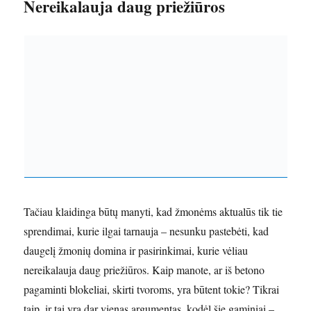
Nereikalauja daug priežiūros
Tačiau klaidinga būtų manyti, kad žmonėms aktualūs tik tie
sprendimai, kurie ilgai tarnauja – nesunku pastebėti, kad
daugelį žmonių domina ir pasirinkimai, kurie vėliau
nereikalauja daug priežiūros. Kaip manote, ar iš betono
pagaminti blokeliai, skirti tvoroms, yra būtent tokie? Tikrai
taip, ir tai yra dar vienas argumentas, kodėl šie gaminiai –