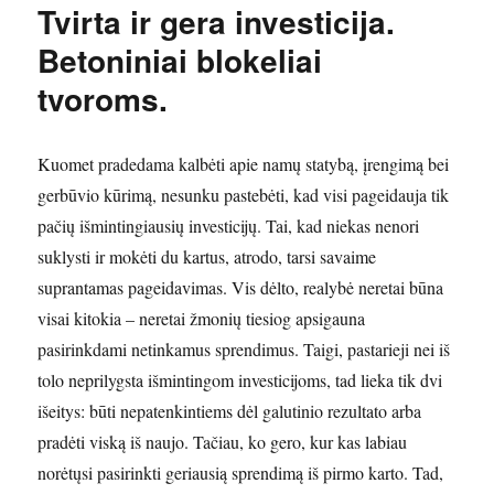
Tvirta ir gera investicija.
Betoniniai blokeliai
tvoroms.
Kuomet pradedama kalbėti apie namų statybą, įrengimą bei
gerbūvio kūrimą, nesunku pastebėti, kad visi pageidauja tik
pačių išmintingiausių investicijų. Tai, kad niekas nenori
suklysti ir mokėti du kartus, atrodo, tarsi savaime
suprantamas pageidavimas. Vis dėlto, realybė neretai būna
visai kitokia – neretai žmonių tiesiog apsigauna
pasirinkdami netinkamus sprendimus. Taigi, pastarieji nei iš
tolo neprilygsta išmintingom investicijoms, tad lieka tik dvi
išeitys: būti nepatenkintiems dėl galutinio rezultato arba
pradėti viską iš naujo. Tačiau, ko gero, kur kas labiau
norėtųsi pasirinkti geriausią sprendimą iš pirmo karto. Tad,