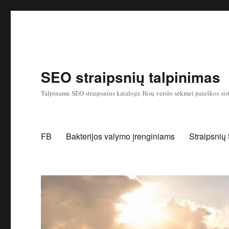
SEO straipsnių talpinimas
Talpiname SEO straipsnius kataloge Jūsų verslo sėkmei paieškos sis
FB
Bakterijos valymo įrenginiams
Straipsnių