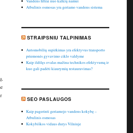
Vandens filtrai nuo kalkių namui
Atbulinis osmosas yra geriamo vandens sistema
STRAIPSNIU TALPINIMAS
Automobilių supirkimas yra efektyvus transporto
priemonės gyvavimo ciklo valdyme
Kaip išdilęs ovalas mažina technikos efektyvumą ir
kuo gali padėti kiaurymių restauravimas?
ų,
ne
r
SEO PASLAUGOS
Kaip pagerinti geriamojo vandens kokybę –
Atbulinis osmosas
Kokybiškos vidaus durys Vilniuje