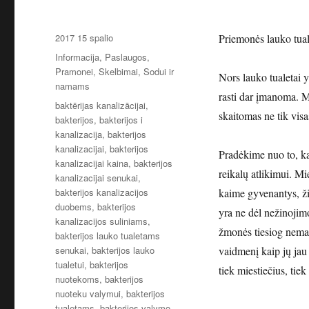
Paskelbta
2017 15 spalio
Priemonės lauko tual
Kategorijos
Informacija
,
Paslaugos
,
Pramonei
,
Skelbimai
,
Sodui ir
Nors lauko tualetai y
namams
rasti dar įmanoma. 
Žymos
baktērijas kanalizācijai
,
skaitomas ne tik visa
bakterijos
,
bakterijos i
kanalizacija
,
bakterijos
kanalizacijai
,
bakterijos
Pradėkime nuo to, k
kanalizacijai kaina
,
bakterijos
reikalų atlikimui. Mi
kanalizacijai senukai
,
bakterijos kanalizacijos
kaime gyvenantys, ži
duobems
,
bakterijos
yra ne dėl nežinojim
kanalizacijos suliniams
,
žmonės tiesiog nemato
bakterijos lauko tualetams
senukai
,
bakterijos lauko
vaidmenį kaip jų jau 
tualetui
,
bakterijos
tiek miestiečius, ti
nuotekoms
,
bakterijos
nuoteku valymui
,
bakterijos
tualetams
,
bakterijos valymo