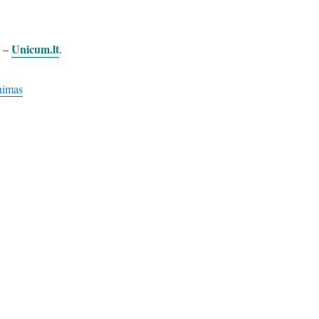
Unicum.lt
s –
.
nimas