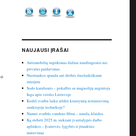
NAUJAUSI ĮRAŠAI
Automobilių supirkimas dažnai naudingesnis nei
privatus pardavimas
Nuotraukos spauda ant drobės šiuolaikiškame
 o
interjere
Sodo karalienės – pokalbis su magnolijų augintoja
Inga apie veisles Lietuvoje
Kodėl svarbu laiku atlikti kiaurymių restauravimą
sunkiojoje technikoje?
Namui svarbūs vandens filtrai – nauda, klaidos
Ką stebėti 2025 m. siekiant įvairialypės darbo
aplinkos – Įvairovės, lygybės ir įtraukties
matavimai