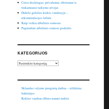
Cross-dockingas: privalumai, ribotumai ir
tinkamiausi taikymo atvejai
Didelis geležies kiekis vandenyje –
rekomendacijos šalinti
Kaip veikia atbulinis osmosas
Pagrindinė atbulinio osmoso paskirtis
KATEGORIJOS
Kategorijos
Sklandus valymo įrenginių darbas – užtikrina
bakterijos
Kokius vandens filtrus namui rinktis