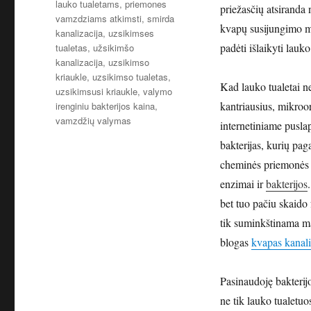
lauko tualetams
,
priemones
priežasčių atsiranda
vamzdziams atkimsti
,
smirda
kvapų susijungimo me
kanalizacija
,
uzsikimses
padėti išlaikyti lauk
tualetas
,
užsikimšo
kanalizacija
,
uzsikimso
kriaukle
,
uzsikimso tualetas
,
Kad lauko tualetai ne
uzsikimsusi kriaukle
,
valymo
kantriausius, mikroo
irenginiu bakterijos kaina
,
vamzdžių valymas
internetiniame puslap
bakterijas, kurių pag
cheminės priemonės la
enzimai ir
bakterijos
bet tuo pačiu skaido
tik suminkštinama ma
blogas
kvapas kanali
Pasinaudoję bakteri
ne tik lauko tualetuo