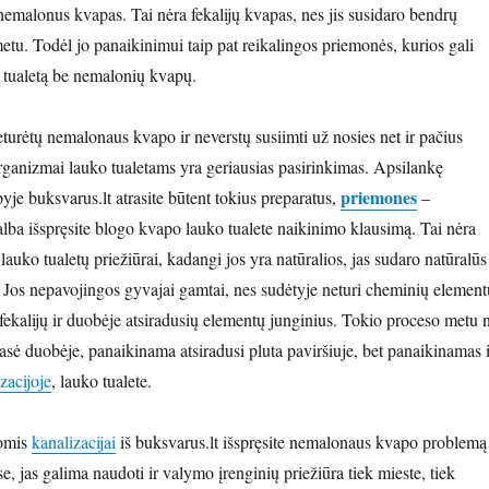
 nemalonus kvapas. Tai nėra fekalijų kvapas, nes jis susidaro bendrų
tu. Todėl jo panaikinimui taip pat reikalingos priemonės, kurios gali
o tualetą be nemalonių kvapų.
turėtų nemalonaus kvapo ir neverstų susiimti už nosies net ir pačius
rganizmai lauko tualetams yra geriausias pasirinkimas. Apsilankę
priemones
yje buksvarus.lt atrasite būtent tokius preparatus,
–
alba išspręsite blogo kvapo lauko tualete naikinimo klausimą. Tai nėra
uko tualetų priežiūrai, kadangi jos yra natūralios, jas sudaro natūralūs
. Jos nepavojingos gyvajai gamtai, nes sudėtyje neturi cheminių element
 fekalijų ir duobėje atsiradusių elementų junginius. Tokio proceso metu 
sė duobėje, panaikinama atsiradusi pluta paviršiuje, bet panaikinamas i
zacijoje
, lauko tualete.
jomis
kanalizacijai
iš buksvarus.lt išspręsite nemalonaus kvapo problemą
se, jas galima naudoti ir valymo įrenginių priežiūra tiek mieste, tiek