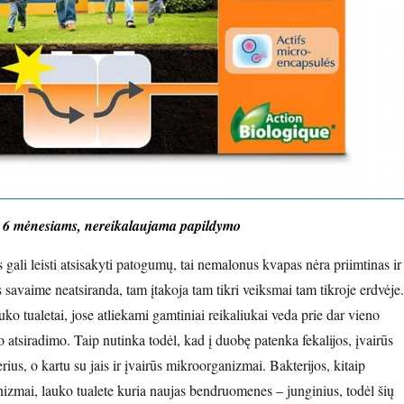
6 mėnesiams, nereikalaujama papildymo
gali leisti atsisakyti patogumų, tai nemalonus kvapas nėra priimtinas ir
savaime neatsiranda, tam įtakoja tam tikri veiksmai tam tikroje erdvėje.
uko tualetai, jose atliekami gamtiniai reikaliukai veda prie dar vieno
atsiradimo. Taip nutinka todėl, kad į duobę patenka fekalijos, įvairūs
rius, o kartu su jais ir įvairūs mikroorganizmai. Bakterijos, kitaip
zmai, lauko tualete kuria naujas bendruomenes – junginius, todėl šių