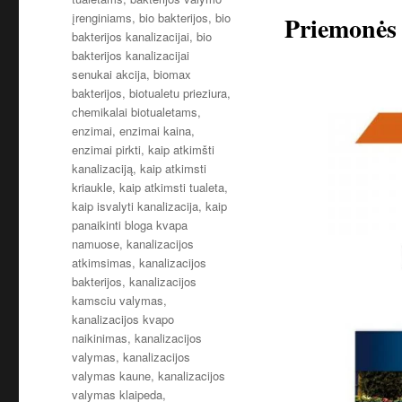
įrenginiams
,
bio bakterijos
,
bio
Priemonės
bakterijos kanalizacijai
,
bio
bakterijos kanalizacijai
senukai akcija
,
biomax
bakterijos
,
biotualetu prieziura
,
chemikalai biotualetams
,
enzimai
,
enzimai kaina
,
enzimai pirkti
,
kaip atkimšti
kanalizaciją
,
kaip atkimsti
kriaukle
,
kaip atkimsti tualeta
,
kaip isvalyti kanalizacija
,
kaip
panaikinti bloga kvapa
namuose
,
kanalizacijos
atkimsimas
,
kanalizacijos
bakterijos
,
kanalizacijos
kamsciu valymas
,
kanalizacijos kvapo
naikinimas
,
kanalizacijos
valymas
,
kanalizacijos
valymas kaune
,
kanalizacijos
valymas klaipeda
,