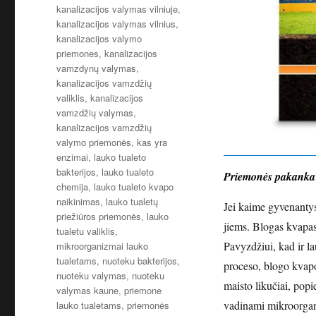
kanalizacijos valymas vilniuje
,
kanalizacijos valymas vilnius
,
kanalizacijos valymo
priemones
,
kanalizacijos
vamzdynų valymas
,
kanalizacijos vamzdžių
valiklis
,
kanalizacijos
vamzdžių valymas
,
kanalizacijos vamzdžių
valymo priemonės
,
kas yra
enzimai
,
lauko tualeto
bakterijos
,
lauko tualeto
Priemonės pakanka 
chemija
,
lauko tualeto kvapo
naikinimas
,
lauko tualetų
Jei kaime gyvenantys 
priežiūros priemonės
,
lauko
jiems. Blogas kvapas 
tualetu valiklis
,
Pavyzdžiui, kad ir la
mikroorganizmai lauko
tualetams
,
nuoteku bakterijos
,
proceso, blogo kvapo 
nuoteku valymas
,
nuoteku
maisto likučiai, popie
valymas kaune
,
priemone
vadinami mikroorgani
lauko tualetams
,
priemonės