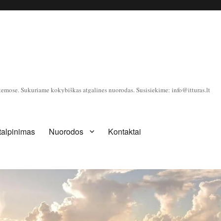
temose. Sukuriame kokybiškas atgalines nuorodas. Susisiekime: info@itturas.lt
 talpinimas
Nuorodos
Kontaktai