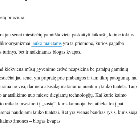
etų priežiūrai
ra jau senei miestiečių pamiršta vieta paskaityti laikraštį, kaime tokius
Mikroorganizmai
lauko tualetams
yra ta priemonė, kurios pagalba
s turinys, bet ir naikinamas blogas kvapas.
ad kiekviena mūsų gyvenimo erdvė neapsieina be patalpų gamtinių
estiečiai jau senei yra pripratę prie prabangos ir tam tikrų patogumų, na,
noma ne visi, dar nėra atsisakę malonumo nueiti ir į lauko tualetą. Taip
o ar atsilikimo nuo mieste diegiamų technologijų. Kai kurie kaimo
 reikalo investuoti į „sostą”, kuris kainuoja, bet atlieka tokį pat
senei naudojami lauko tualetai. Bet yra vienas bendras ryšįs, kuris sieja
ek kaimo žmones – blogas kvapas.