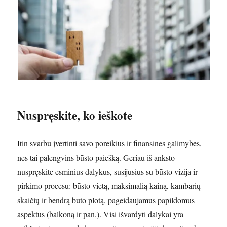
Nuspręskite, ko ieškote
Itin svarbu įvertinti savo poreikius ir finansines galimybes,
nes tai palengvins būsto paiešką. Geriau iš anksto
nuspręskite esminius dalykus, susijusius su būsto vizija ir
pirkimo procesu: būsto vietą, maksimalią kainą, kambarių
skaičių ir bendrą buto plotą, pageidaujamus papildomus
aspektus (balkoną ir pan.). Visi išvardyti dalykai yra