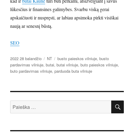
kad ir
butai Kaune
turi būti perkami, atsižvelgiant į savus
lūkesčius ir finansines galimybes. Svarbu viską gerai
apskaičiuoti ir nuspręsti, ar labiau apsimoka pirkti visiškai
naują ar senesnį būstą.
SEO
Paskelbta
Kategorijos
Žymos
2022 28 balandžio
NT
busto paieskos vilniuje
,
busto
pardavimas vilniuje
,
butai
,
butai vilniuje
,
buto paieskos vilniuje
,
buto pardavimas vilniuje
,
parduoda buta vilniuje
IEŠ
Ieškoti: