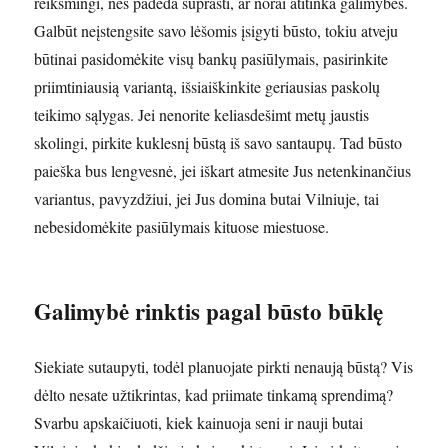
reikšmingi, nes padeda suprasti, ar norai atitinka galimybes.
Galbūt neįstengsite savo lėšomis įsigyti būsto, tokiu atveju
būtinai pasidomėkite visų bankų pasiūlymais, pasirinkite
priimtiniausią variantą, išsiaiškinkite geriausias paskolų
teikimo sąlygas. Jei nenorite keliasdešimt metų jaustis
skolingi, pirkite kuklesnį būstą iš savo santaupų. Tad būsto
paieška bus lengvesnė, jei iškart atmesite Jus netenkinančius
variantus, pavyzdžiui, jei Jus domina butai Vilniuje, tai
nebesidomėkite pasiūlymais kituose miestuose.
Galimybė rinktis pagal būsto būklę
Siekiate sutaupyti, todėl planuojate pirkti nenaują būstą? Vis
dėlto nesate užtikrintas, kad priimate tinkamą sprendimą?
Svarbu apskaičiuoti, kiek kainuoja seni ir nauji butai