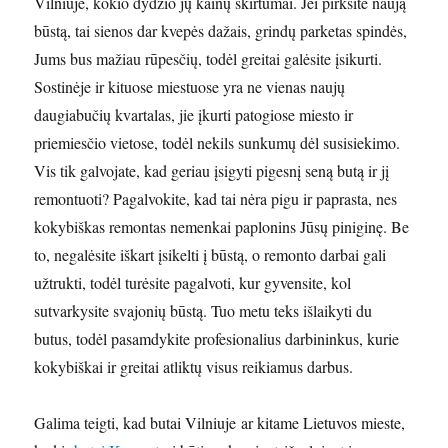
Vilniuje, kokio dydžio jų kainų skirtumai. Jei pirksite naują
būstą, tai sienos dar kvepės dažais, grindų parketas spindės,
Jums bus mažiau rūpesčių, todėl greitai galėsite įsikurti.
Sostinėje ir kituose miestuose yra ne vienas naujų
daugiabučių kvartalas, jie įkurti patogiose miesto ir
priemiesčio vietose, todėl nekils sunkumų dėl susisiekimo.
Vis tik galvojate, kad geriau įsigyti pigesnį seną butą ir jį
remontuoti? Pagalvokite, kad tai nėra pigu ir paprasta, nes
kokybiškas remontas nemenkai paplonins Jūsų piniginę. Be
to, negalėsite iškart įsikelti į būstą, o remonto darbai gali
užtrukti, todėl turėsite pagalvoti, kur gyvensite, kol
sutvarkysite svajonių būstą. Tuo metu teks išlaikyti du
butus, todėl pasamdykite profesionalius darbininkus, kurie
kokybiškai ir greitai atliktų visus reikiamus darbus.
Galima teigti, kad butai Vilniuje ar kitame Lietuvos mieste,