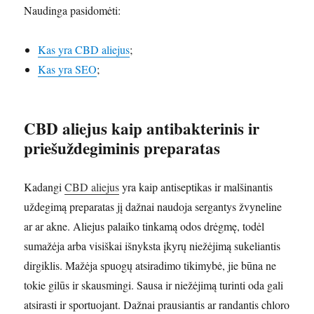
Naudinga pasidomėti:
Kas yra CBD aliejus
;
Kas yra SEO
;
CBD aliejus kaip antibakterinis ir
priešuždegiminis preparatas
Kadangi
CBD aliejus
yra kaip antiseptikas ir malšinantis
uždegimą preparatas jį dažnai naudoja sergantys žvyneline
ar ar akne. Aliejus palaiko tinkamą odos drėgmę, todėl
sumažėja arba visiškai išnyksta įkyrų niežėjimą sukeliantis
dirgiklis. Mažėja spuogų atsiradimo tikimybė, jie būna ne
tokie gilūs ir skausmingi. Sausa ir niežėjimą turinti oda gali
atsirasti ir sportuojant. Dažnai prausiantis ar randantis chloro