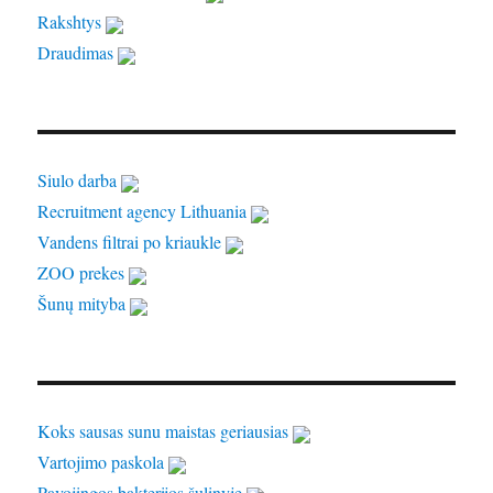
Rakshtys
Draudimas
Siulo darba
Recruitment agency Lithuania
Vandens filtrai po kriaukle
ZOO prekes
Šunų mityba
Koks sausas sunu maistas geriausias
Vartojimo paskola
Pavojingos bakterijos šulinyje