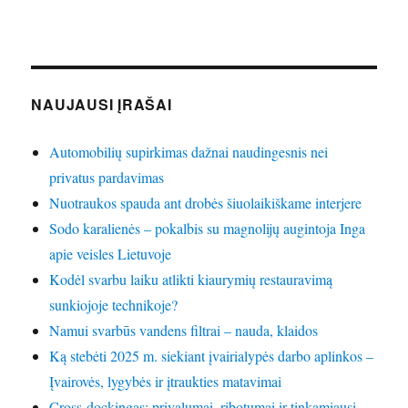
NAUJAUSI ĮRAŠAI
Automobilių supirkimas dažnai naudingesnis nei
privatus pardavimas
Nuotraukos spauda ant drobės šiuolaikiškame interjere
Sodo karalienės – pokalbis su magnolijų augintoja Inga
apie veisles Lietuvoje
Kodėl svarbu laiku atlikti kiaurymių restauravimą
sunkiojoje technikoje?
Namui svarbūs vandens filtrai – nauda, klaidos
Ką stebėti 2025 m. siekiant įvairialypės darbo aplinkos –
Įvairovės, lygybės ir įtraukties matavimai
Cross-dockingas: privalumai, ribotumai ir tinkamiausi