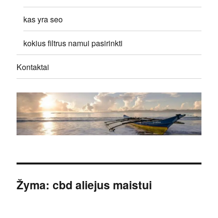
kas yra seo
kokius filtrus namui pasirinkti
Kontaktai
Žyma:
cbd aliejus maistui