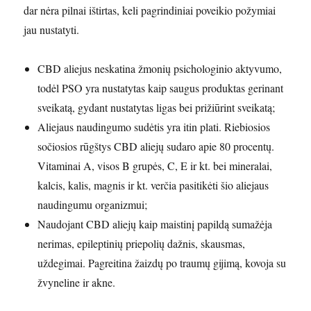
dar nėra pilnai ištirtas, keli pagrindiniai poveikio požymiai
jau nustatyti.
CBD aliejus neskatina žmonių psichologinio aktyvumo,
todėl PSO yra nustatytas kaip saugus produktas gerinant
sveikatą, gydant nustatytas ligas bei prižiūrint sveikatą;
Aliejaus naudingumo sudėtis yra itin plati. Riebiosios
sočiosios rūgštys CBD aliejų sudaro apie 80 procentų.
Vitaminai A, visos B grupės, C, E ir kt. bei mineralai,
kalcis, kalis, magnis ir kt. verčia pasitikėti šio aliejaus
naudingumu organizmui;
Naudojant CBD aliejų kaip maistinį papildą sumažėja
nerimas, epileptinių priepolių dažnis, skausmas,
uždegimai. Pagreitina žaizdų po traumų gijimą, kovoja su
žvyneline ir akne.