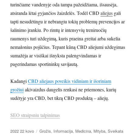
turinčiame vandenyje oda tampa pažeidžiama, išsausėja,
atsiranda lėtai gyjančios žaizdelės. Todėl CBD
aliejus
gali
tapti nesudėtingu ir nebrangiu tokių problemų prevencijos ar
šalinimo įrankiu. Po rimtų ir intensyvių treniruočių
raumenys turi uždegimą, kuris praeina greitai arba sukelia
nemalonius pojūčius. Tepant kūną CBD aliejumi uždegimas
sumažėja ar visiškai išnyksta palengvindamas ir
pagerindamas sportininkų savijautą.
Kadangi
CBD aliejaus poveikis vidiniam ir išoriniam
grožiui
akivaizdus daugelis renkasi ne priemones, kurių
sudėtyje yra CBD, bet tikrą CBD produktą – aliejų.
SEO straipsniu talpinimas
Paskelbta
Kategorijos
2022 22 kovo
Grožis
,
Informacija
,
Medicina
,
Mityba
,
Sveikata