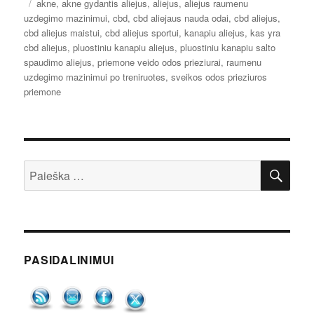
Žymos
akne
,
akne gydantis aliejus
,
aliejus
,
aliejus raumenu
uzdegimo mazinimui
,
cbd
,
cbd aliejaus nauda odai
,
cbd aliejus
,
cbd aliejus maistui
,
cbd aliejus sportui
,
kanapiu aliejus
,
kas yra
cbd aliejus
,
pluostiniu kanapiu aliejus
,
pluostiniu kanapiu salto
spaudimo aliejus
,
priemone veido odos prieziurai
,
raumenu
uzdegimo mazinimui po treniruotes
,
sveikos odos prieziuros
priemone
IEŠ
Ieškoti:
PASIDALINIMUI