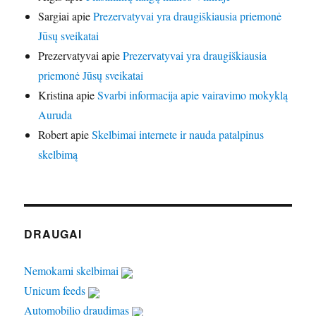
Sargiai
apie
Prezervatyvai yra draugiškiausia priemonė
Jūsų sveikatai
Prezervatyvai
apie
Prezervatyvai yra draugiškiausia
priemonė Jūsų sveikatai
Kristina
apie
Svarbi informacija apie vairavimo mokyklą
Auruda
Robert
apie
Skelbimai internete ir nauda patalpinus
skelbimą
DRAUGAI
Nemokami skelbimai
Unicum feeds
Automobilio draudimas