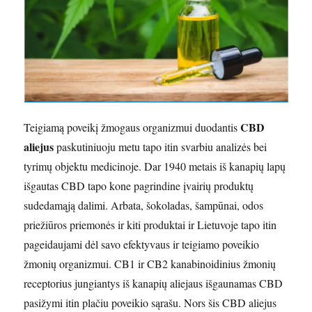
CBD
Teigiamą poveikį žmogaus organizmui duodantis
aliejus
paskutiniuoju metu tapo itin svarbiu analizės bei
tyrimų objektu medicinoje. Dar 1940 metais iš kanapių lapų
išgautas CBD tapo kone pagrindine įvairių produktų
sudedamąją dalimi. Arbata, šokoladas, šampūnai, odos
priežiūros priemonės ir kiti produktai ir Lietuvoje tapo itin
pageidaujami dėl savo efektyvaus ir teigiamo poveikio
žmonių organizmui. CB1 ir CB2 kanabinoidinius žmonių
receptorius jungiantys iš kanapių aliejaus išgaunamas CBD
pasižymi itin plačiu poveikio sąrašu. Nors šis CBD aliejus