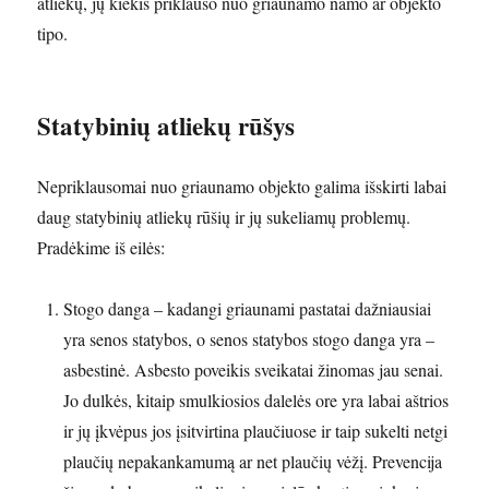
atliekų, jų kiekis priklauso nuo griaunamo namo ar objekto
tipo.
Statybinių atliekų rūšys
Nepriklausomai nuo griaunamo objekto galima išskirti labai
daug statybinių atliekų rūšių ir jų sukeliamų problemų.
Pradėkime iš eilės:
Stogo danga – kadangi griaunami pastatai dažniausiai
yra senos statybos, o senos statybos stogo danga yra –
asbestinė. Asbesto poveikis sveikatai žinomas jau senai.
Jo dulkės, kitaip smulkiosios dalelės ore yra labai aštrios
ir jų įkvėpus jos įsitvirtina plaučiuose ir taip sukelti netgi
plaučių nepakankamumą ar net plaučių vėžį. Prevencija