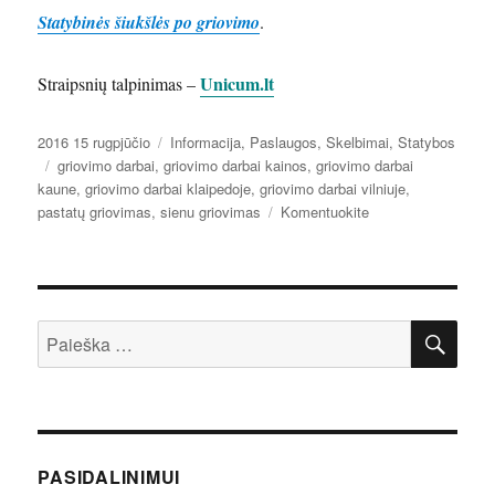
Statybinės šiukšlės po griovimo
.
Unicum.lt
Straipsnių talpinimas –
Paskelbta
Kategorijos
2016 15 rugpjūčio
Informacija
,
Paslaugos
,
Skelbimai
,
Statybos
Žymos
griovimo darbai
,
griovimo darbai kainos
,
griovimo darbai
kaune
,
griovimo darbai klaipedoje
,
griovimo darbai vilniuje
,
įrašą
pastatų griovimas
,
sienu griovimas
Komentuokite
Griovimo
darbai
ir
jų
IEŠ
kaina
Ieškoti:
PASIDALINIMUI