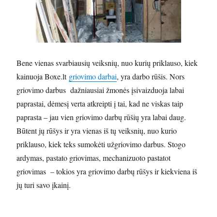
Bene vienas svarbiausių veiksnių, nuo kurių priklauso, kiek
kainuoja Boxe.lt
griovimo darbai
, yra darbo rūšis. Nors
griovimo darbus dažniausiai žmonės įsivaizduoja labai
paprastai, dėmesį verta atkreipti į tai, kad ne viskas taip
paprasta – jau vien griovimo darbų rūšių yra labai daug.
Būtent jų rūšys ir yra vienas iš tų veiksnių, nuo kurio
priklauso, kiek teks sumokėti užgriovimo darbus. Stogo
ardymas, pastato griovimas, mechanizuoto pastatot
griovimas – tokios yra griovimo darbų rūšys ir kiekviena iš
jų turi savo įkainį.