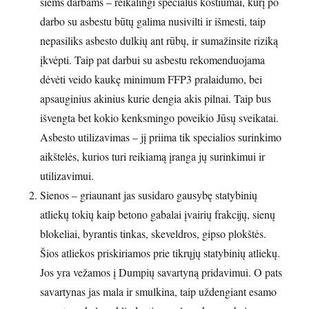
šiems darbams – reikalingi specialūs kostiumai, kurį po
darbo su asbestu būtų galima nusivilti ir išmesti, taip
nepasiliks asbesto dulkių ant rūbų, ir sumažinsite riziką
įkvėpti. Taip pat darbui su asbestu rekomenduojama
dėvėti veido kaukę minimum FFP3 pralaidumo, bei
apsauginius akinius kurie dengia akis pilnai. Taip bus
išvengta bet kokio kenksmingo poveikio Jūsų sveikatai.
Asbesto utilizavimas – jį priima tik specialios surinkimo
aikštelės, kurios turi reikiamą įranga jų surinkimui ir
utilizavimui.
Sienos – griaunant jas susidaro gausybę statybinių
atliekų tokių kaip betono gabalai įvairių frakcijų, sienų
blokeliai, byrantis tinkas, skeveldros, gipso plokštės.
Šios atliekos priskiriamos prie tikrųjų statybinių atliekų.
Jos yra vežamos į Dumpių savartyną pridavimui. O pats
savartynas jas mala ir smulkina, taip uždengiant esamo