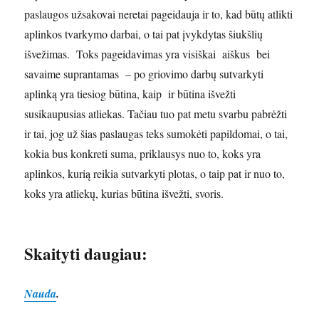
paslaugos užsakovai neretai pageidauja ir to, kad būtų atlikti
aplinkos tvarkymo darbai, o tai pat įvykdytas šiukšlių
išvežimas. Toks pageidavimas yra visiškai aiškus bei
savaime suprantamas – po griovimo darbų sutvarkyti
aplinką yra tiesiog būtina, kaip ir būtina išvežti
susikaupusias atliekas. Tačiau tuo pat metu svarbu pabrėžti
ir tai, jog už šias paslaugas teks sumokėti papildomai, o tai,
kokia bus konkreti suma, priklausys nuo to, koks yra
aplinkos, kurią reikia sutvarkyti plotas, o taip pat ir nuo to,
koks yra atliekų, kurias būtina išvežti, svoris.
Skaityti daugiau
:
Nauda
.