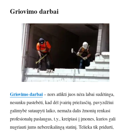
Griovimo darbai
Griovimo darbai
– nors atlikti juos nėra labai sudėtinga,
nesunku pastebėti, kad dėl įvairių priežasčių, pavyzdžiui
galimybė sutaupyti laiko, nemaža dalis žmonių renkasi
profesionalų paslaugas, t.y., kreipiasi į įmones, kurios gali
nugriauti jums nebereikalingą statinį. Telieka tik pridurti,