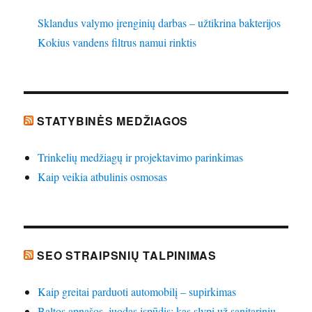
Sklandus valymo įrenginių darbas – užtikrina bakterijos
Kokius vandens filtrus namui rinktis
STATYBINĖS MEDŽIAGOS
Trinkelių medžiagų ir projektavimo parinkimas
Kaip veikia atbulinis osmosas
SEO STRAIPSNIŲ TALPINIMAS
Kaip greitai parduoti automobilį – supirkimas
Baltos apnašos, juodas įspūdis: kas slypi už sanitarinių