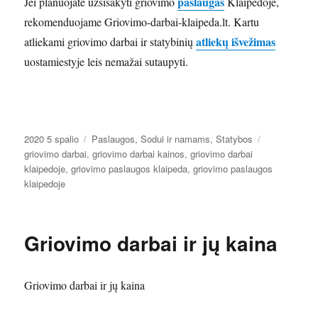
paslaugas
Jei planuojate užsisakyti griovimo
Klaipėdoje,
rekomenduojame Griovimo-darbai-klaipeda.lt. Kartu
atliekų išvežimas
atliekami griovimo darbai ir statybinių
uostamiestyje leis nemažai sutaupyti.
Paskelbta
Kategorijos
Žymos
2020 5 spalio
Paslaugos
,
Sodui ir namams
,
Statybos
griovimo darbai
,
griovimo darbai kainos
,
griovimo darbai
klaipedoje
,
griovimo paslaugos klaipeda
,
griovimo paslaugos
klaipedoje
Griovimo darbai ir jų kaina
Griovimo darbai ir jų kaina