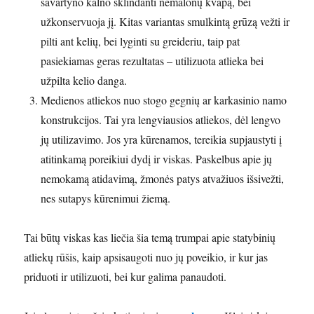
savartyno kalno sklindanti nemalonų kvapą, bei
užkonservuoja jį. Kitas variantas smulkintą grūzą vežti ir
pilti ant kelių, bei lyginti su greideriu, taip pat
pasiekiamas geras rezultatas – utilizuota atlieka bei
užpilta kelio danga.
Medienos atliekos nuo stogo gegnių ar karkasinio namo
konstrukcijos. Tai yra lengviausios atliekos, dėl lengvo
jų utilizavimo. Jos yra kūrenamos, tereikia supjaustyti į
atitinkamą poreikiui dydį ir viskas. Paskelbus apie jų
nemokamą atidavimą, žmonės patys atvažiuos išsivežti,
nes sutapys kūrenimui žiemą.
Tai būtų viskas kas liečia šia temą trumpai apie statybinių
atliekų rūšis, kaip apsisaugoti nuo jų poveikio, ir kur jas
priduoti ir utilizuoti, bei kur galima panaudoti.