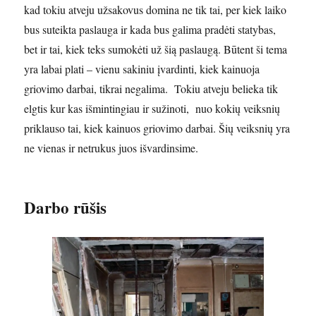
kad tokiu atveju užsakovus domina ne tik tai, per kiek laiko
bus suteikta paslauga ir kada bus galima pradėti statybas,
bet ir tai, kiek teks sumokėti už šią paslaugą. Būtent ši tema
yra labai plati – vienu sakiniu įvardinti, kiek kainuoja
griovimo darbai, tikrai negalima. Tokiu atveju belieka tik
elgtis kur kas išmintingiau ir sužinoti, nuo kokių veiksnių
priklauso tai, kiek kainuos griovimo darbai. Šių veiksnių yra
ne vienas ir netrukus juos išvardinsime.
Darbo rūšis