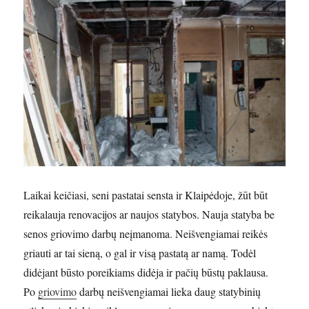
Laikai keičiasi, seni pastatai sensta ir Klaipėdoje, žūt būt
reikalauja renovacijos ar naujos statybos. Nauja statyba be
senos griovimo darbų neįmanoma. Neišvengiamai reikės
griauti ar tai sieną, o gal ir visą pastatą ar namą. Todėl
didėjant būsto poreikiams didėja ir pačių būstų paklausa.
Po
griovimo
darbų neišvengiamai lieka daug statybinių