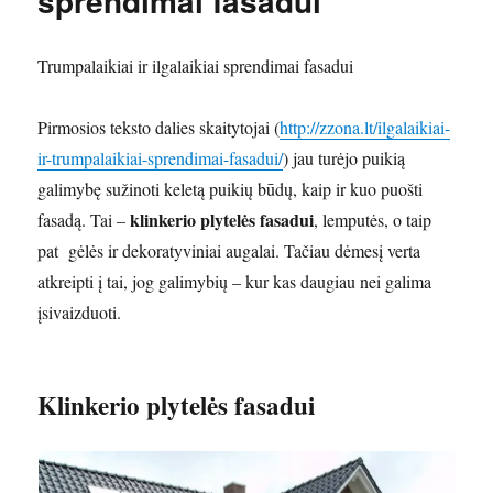
sprendimai fasadui
Trumpalaikiai ir ilgalaikiai sprendimai fasadui
Pirmosios teksto dalies skaitytojai (
http://zzona.lt/ilgalaikiai-
ir-trumpalaikiai-sprendimai-fasadui/
) jau turėjo puikią
galimybę sužinoti keletą puikių būdų, kaip ir kuo puošti
klinkerio plytelės fasadui
fasadą. Tai –
, lemputės, o taip
pat gėlės ir dekoratyviniai augalai. Tačiau dėmesį verta
atkreipti į tai, jog galimybių – kur kas daugiau nei galima
įsivaizduoti.
Klinkerio plytelės fasadui