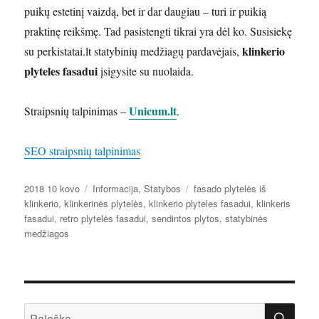
puikų estetinį vaizdą, bet ir dar daugiau – turi ir puikią
praktinę reikšmę. Tad pasistengti tikrai yra dėl ko. Susisiekę
klinkerio
su perkistatai.lt statybinių medžiagų pardavėjais,
plyteles fasadui
įsigysite su nuolaida.
Unicum.lt
Straipsnių talpinimas –
.
SEO straipsnių talpinimas
Paskelbta
Kategorijos
Žymos
2018 10 kovo
Informacija
,
Statybos
fasado plytelės iš
klinkerio
,
klinkerinės plytelės
,
klinkerio plyteles fasadui
,
klinkeris
fasadui
,
retro plytelės fasadui
,
sendintos plytos
,
statybinės
medžiagos
IEŠ
Ieškoti: