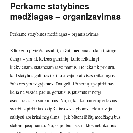
Perkame statybines
medžiagas – organizavimas
Perkame statybines medžiagas – organizavimas
Klinkerio plytelės fasadui, dažai, mediena apdailai, stogo
danga – yra tik keletas gaminių, kurie reikalingi
kiekvienam, statančiam savo namus. Belieka tik pridurti,
kad statybos galimos tik tuo atveju, kai visos reikalingos
žaliavos yra įsigyjamos. Daugeliui žmonių apsipirkimas
kelia ne visada pačius geriausius jausmus ir netgi
asocijuojasi su sunkumais. Na, o, kai kalbame apie tokius
svarbius pirkinius kaip žaliavos statyboms, tokiu atveju
suklysti apskritai negalima – juk būtent iš šių medžiagų bus
statomi jūsų namai. Na, o, jei bus pasirinktos netinkamos