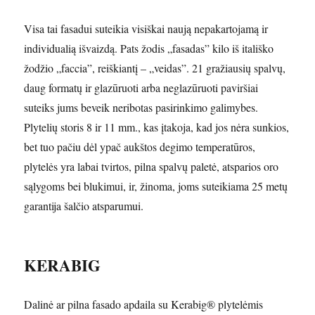
Visa tai fasadui suteikia visiškai naują nepakartojamą ir
individualią išvaizdą. Pats žodis „fasadas” kilo iš itališko
žodžio „faccia”, reiškiantį – „veidas”. 21 gražiausių spalvų,
daug formatų ir glazūruoti arba neglazūruoti paviršiai
suteiks jums beveik neribotas pasirinkimo galimybes.
Plytelių storis 8 ir 11 mm., kas įtakoja, kad jos nėra sunkios,
bet tuo pačiu dėl ypač aukštos degimo temperatūros,
plytelės yra labai tvirtos, pilna spalvų paletė, atsparios oro
sąlygoms bei blukimui, ir, žinoma, joms suteikiama 25 metų
garantija šalčio atsparumui.
KERABIG
Dalinė ar pilna fasado apdaila su Kerabig® plytelėmis