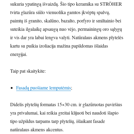
sukuria ypatingą išvaizdą. Šio tipo keramika su STRÖHER
tvirta glazūra siūlo vienuolika gamtos įkvėptų spalvų,
paimtų iš granito, skalūno, bazalto, porfyro ir smiltainio bei
suteikia ilgalaikę apsaugą nuo vėjo, permainingų oro sąlygų
ir vis dar yra labai lengva valyti. Natūralaus akmens plytelės
kartu su puikia izoliacija mažina papildomas išlaidas
energijai.
Taip pat skaitykite:
Fasadą puošiame lemputėmis
;
Didelis plytelių formatas 15×30 cm. ir glazūruotas paviršius
yra privalumai, kai reikia greitai klijuoti bei naudoti šlapio
tipo užpildus tarpams tarp plytelių, išlaikant fasade
natūralaus akmens akcentus.