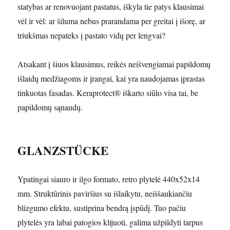
statybas ar renovuojant pastatus, iškyla tie patys klausimai
vėl ir vėl: ar šiluma nebus prarandama per greitai į išorę, ar
triukšmas nepateks į pastato vidų per lengvai?
Atsakant į šiuos klausimus, reikės neišvengiamai papildomų
išlaidų medžiagoms ir įrangai, kai yra naudojamas įprastas
tinkuotas fasadas. Keraprotect® iškarto siūlo visa tai, be
papildomų sąnaudų.
GLANZSTÜCKE
Ypatingai siauro ir ilgo formato, retro plytelė 440x52x14
mm. Struktūrinis paviršius su išlaikytu, neiššaukiančiu
blizgumo efektu, sustiprina bendrą įspūdį. Tuo pačiu
plytelės yra labai patogios klijuoti, galima užpildyti tarpus