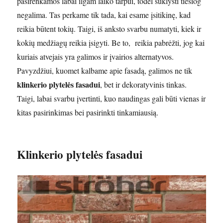
pasirenkamos labai ilgam laiko tarpui, todėl suklysti tiesiog
negalima. Tas perkame tik tada, kai esame įsitikinę, kad
reikia būtent tokių. Taigi, iš anksto svarbu numatyti, kiek ir
kokių medžiagų reikia įsigyti. Be to, reikia pabrėžti, jog kai
kuriais atvejais yra galimos ir įvairios alternatyvos.
Pavyzdžiui, kuomet kalbame apie fasadą, galimos ne tik
klinkerio plytelės fasadui
, bet ir dekoratyvinis tinkas.
Taigi, labai svarbu įvertinti, kuo naudingas gali būti vienas ir
kitas pasirinkimas bei pasirinkti tinkamiausią.
Klinkerio plytelės fasadui