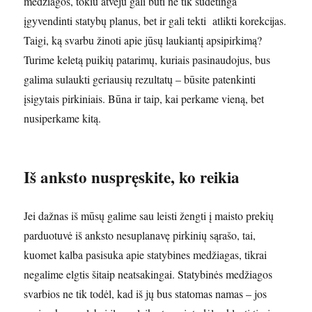
medžiagos, tokiu atveju gali būti ne tik sudėtinga
įgyvendinti statybų planus, bet ir gali tekti atlikti korekcijas.
Taigi, ką svarbu žinoti apie jūsų laukiantį apsipirkimą?
Turime keletą puikių patarimų, kuriais pasinaudojus, bus
galima sulaukti geriausių rezultatų – būsite patenkinti
įsigytais pirkiniais. Būna ir taip, kai perkame vieną, bet
nusiperkame kitą.
Iš anksto nuspręskite, ko reikia
Jei dažnas iš mūsų galime sau leisti žengti į maisto prekių
parduotuvė iš anksto nesuplanavę pirkinių sąrašo, tai,
kuomet kalba pasisuka apie statybines medžiagas, tikrai
negalime elgtis šitaip neatsakingai. Statybinės medžiagos
svarbios ne tik todėl, kad iš jų bus statomas namas – jos