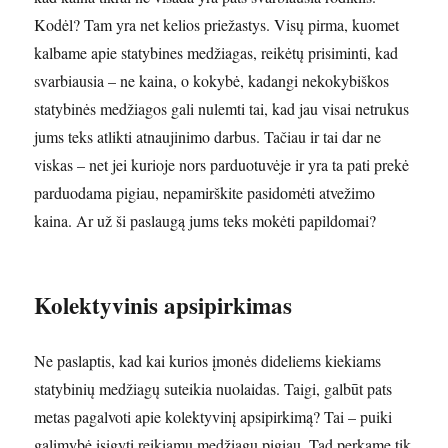
Kodėl? Tam yra net kelios priežastys. Visų pirma, kuomet
kalbame apie statybines medžiagas, reikėtų prisiminti, kad
svarbiausia – ne kaina, o kokybė, kadangi nekokybiškos
statybinės medžiagos gali nulemti tai, kad jau visai netrukus
jums teks atlikti atnaujinimo darbus. Tačiau ir tai dar ne
viskas – net jei kurioje nors parduotuvėje ir yra ta pati prekė
parduodama pigiau, nepamirškite pasidomėti atvežimo
kaina. Ar už ši paslaugą jums teks mokėti papildomai?
Kolektyvinis apsipirkimas
Ne paslaptis, kad kai kurios įmonės dideliems kiekiams
statybinių medžiagų suteikia nuolaidas. Taigi, galbūt pats
metas pagalvoti apie kolektyvinį apsipirkimą? Tai – puiki
galimybė įsigyti reikiamų medžiagų pigiau. Tad perkame tik