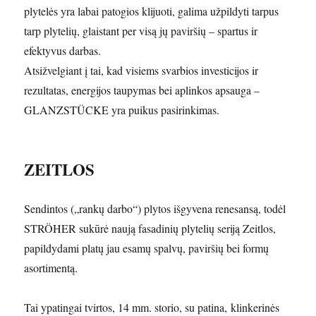
plytelės yra labai patogios klijuoti, galima užpildyti tarpus
tarp plytelių, glaistant per visą jų paviršių – spartus ir
efektyvus darbas.
Atsižvelgiant į tai, kad visiems svarbios investicijos ir
rezultatas, energijos taupymas bei aplinkos apsauga –
GLANZSTÜCKE yra puikus pasirinkimas.
ZEITLOS
Sendintos („rankų darbo“) plytos išgyvena renesansą, todėl
STRÖHER sukūrė naują fasadinių plytelių seriją Zeitlos,
papildydami platų jau esamų spalvų, paviršių bei formų
asortimentą.
Tai ypatingai tvirtos, 14 mm. storio, su patina, klinkerinės