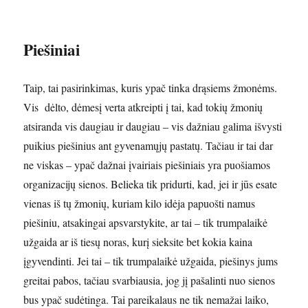
Piešiniai
Taip, tai pasirinkimas, kuris ypač tinka drąsiems žmonėms.
Vis dėlto, dėmesį verta atkreipti į tai, kad tokių žmonių
atsiranda vis daugiau ir daugiau – vis dažniau galima išvysti
puikius piešinius ant gyvenamųjų pastatų. Tačiau ir tai dar
ne viskas – ypač dažnai įvairiais piešiniais yra puošiamos
organizacijų sienos. Belieka tik pridurti, kad, jei ir jūs esate
vienas iš tų žmonių, kuriam kilo idėja papuošti namus
piešiniu, atsakingai apsvarstykite, ar tai – tik trumpalaikė
užgaida ar iš tiesų noras, kurį sieksite bet kokia kaina
įgyvendinti. Jei tai – tik trumpalaikė užgaida, piešinys jums
greitai pabos, tačiau svarbiausia, jog jį pašalinti nuo sienos
bus ypač sudėtinga. Tai pareikalaus ne tik nemažai laiko,