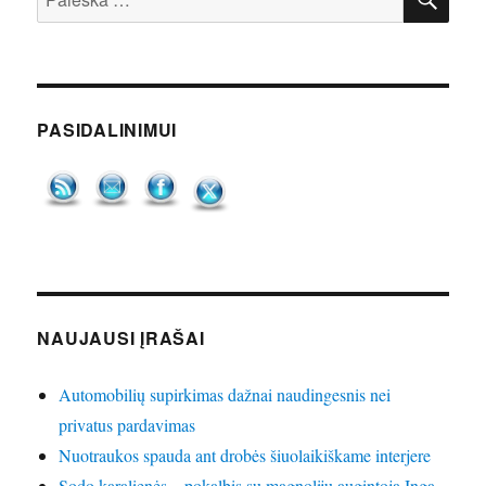
PASIDALINIMUI
NAUJAUSI ĮRAŠAI
Automobilių supirkimas dažnai naudingesnis nei
privatus pardavimas
Nuotraukos spauda ant drobės šiuolaikiškame interjere
Sodo karalienės – pokalbis su magnolijų augintoja Inga