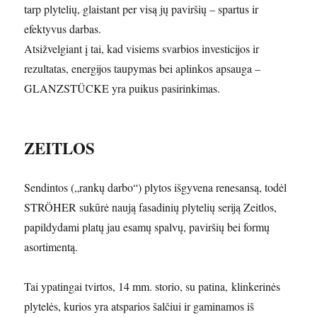
tarp plytelių, glaistant per visą jų paviršių – spartus ir
efektyvus darbas.
Atsižvelgiant į tai, kad visiems svarbios investicijos ir
rezultatas, energijos taupymas bei aplinkos apsauga –
GLANZSTÜCKE yra puikus pasirinkimas.
ZEITLOS
Sendintos („rankų darbo“) plytos išgyvena renesansą, todėl
STRÖHER sukūrė naują fasadinių plytelių seriją Zeitlos,
papildydami platų jau esamų spalvų, paviršių bei formų
asortimentą.
Tai ypatingai tvirtos, 14 mm. storio, su patina, klinkerinės
plytelės, kurios yra atsparios šalčiui ir gaminamos iš