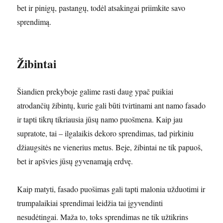
bet ir pinigų, pastangų, todėl atsakingai priimkite savo
sprendimą.
Žibintai
Šiandien prekyboje galime rasti daug ypač puikiai
atrodančių žibintų, kurie gali būti tvirtinami ant namo fasado
ir tapti tikrų tikriausia jūsų namo puošmena. Kaip jau
supratote, tai – ilgalaikis dekoro sprendimas, tad pirkiniu
džiaugsitės ne vienerius metus. Beje, žibintai ne tik papuoš,
bet ir apšvies jūsų gyvenamąją erdvę.
Kaip matyti, fasado puošimas gali tapti malonia užduotimi ir
trumpalaikiai sprendimai leidžia tai įgyvendinti
nesudėtingai. Maža to, toks sprendimas ne tik užtikrins