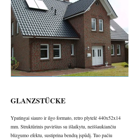
GLANZSTÜCKE
Ypatingai siauro ir ilgo formato, retro plytelė 440x52x14
mm. Struktūrinis paviršius su išlaikytu, neiššaukiančiu
blizgumo efektu, sustiprina bendrą įspūdį. Tuo pačiu