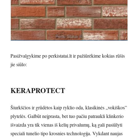
Pasižvalgykime po perkistatai.lt ir pažiūrėkime kokias rūšis
jie siūlo:
KERAPROTECT
Šiurkščios ir grūdėtos kaip ryklio oda, klasikinės „vokiškos”
plytelės. Galbūt neįprasta, bet tuo pačiu patraukli klinkerio
išvaizda yra tik vienas iš kelių privalumų, ką gali pasiūlyti
speciali tunelio tipo krosnies technologija. Vykdant naujas