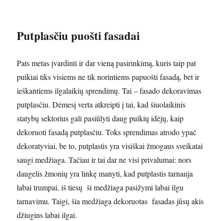
Putplasčiu puošti fasadai
Pats metas įvardinti ir dar vieną pasirinkimą, kuris taip pat
puikiai tiks visiems ne tik norintiems papuošti fasadą, bet ir
ieškantiems ilgalaikių sprendimų. Tai – fasado dekoravimas
putplasčiu. Dėmesį verta atkreipti į tai, kad šiuolaikinis
statybų sektorius gali pasiūlyti daug puikių idėjų, kaip
dekoruoti fasadą putplasčiu. Toks sprendimas atrodo ypač
dekoratyviai, be to, putplastis yra visiškai žmogaus sveikatai
saugi medžiaga. Tačiau ir tai dar ne visi privalumai: nors
daugelis žmonių yra linkę manyti, kad putplastis tarnauja
labai trumpai, iš tiesų ši medžiaga pasižymi labai ilgu
tarnavimu. Taigi, šia medžiaga dekoruotas fasadas jūsų akis
džiugins labai ilgai.