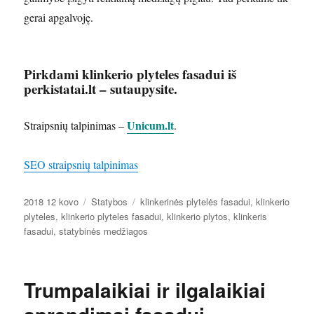
gerai apgalvoję.
Pirkdami
klinkerio plyteles fasadui
iš
perkistatai.lt – sutaupysite.
Unicum.lt
Straipsnių talpinimas –
.
SEO straipsnių talpinimas
Paskelbta
Kategorijos
Žymos
2018 12 kovo
Statybos
klinkerinės plytelės fasadui
,
klinkerio
plyteles
,
klinkerio plyteles fasadui
,
klinkerio plytos
,
klinkeris
fasadui
,
statybinės medžiagos
Trumpalaikiai ir ilgalaikiai