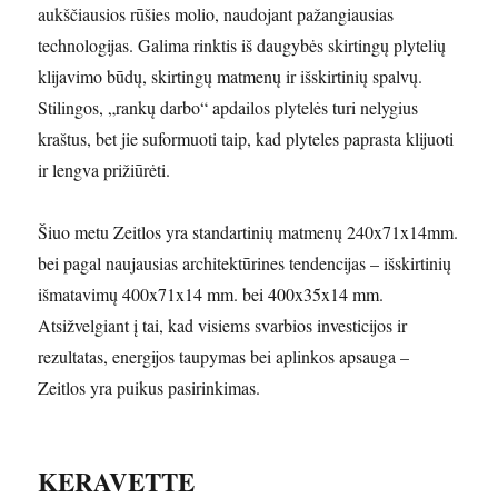
aukščiausios rūšies molio, naudojant pažangiausias
technologijas. Galima rinktis iš daugybės skirtingų plytelių
klijavimo būdų, skirtingų matmenų ir išskirtinių spalvų.
Stilingos, „rankų darbo“ apdailos plytelės turi nelygius
kraštus, bet jie suformuoti taip, kad plyteles paprasta klijuoti
ir lengva prižiūrėti.
Šiuo metu Zeitlos yra standartinių matmenų 240x71x14mm.
bei pagal naujausias architektūrines tendencijas – išskirtinių
išmatavimų 400x71x14 mm. bei 400x35x14 mm.
Atsižvelgiant į tai, kad visiems svarbios investicijos ir
rezultatas, energijos taupymas bei aplinkos apsauga –
Zeitlos yra puikus pasirinkimas.
KERAVETTE