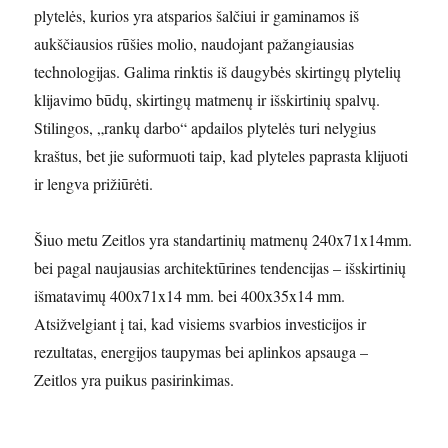
plytelės, kurios yra atsparios šalčiui ir gaminamos iš
aukščiausios rūšies molio, naudojant pažangiausias
technologijas. Galima rinktis iš daugybės skirtingų plytelių
klijavimo būdų, skirtingų matmenų ir išskirtinių spalvų.
Stilingos, „rankų darbo“ apdailos plytelės turi nelygius
kraštus, bet jie suformuoti taip, kad plyteles paprasta klijuoti
ir lengva prižiūrėti.
Šiuo metu Zeitlos yra standartinių matmenų 240x71x14mm.
bei pagal naujausias architektūrines tendencijas – išskirtinių
išmatavimų 400x71x14 mm. bei 400x35x14 mm.
Atsižvelgiant į tai, kad visiems svarbios investicijos ir
rezultatas, energijos taupymas bei aplinkos apsauga –
Zeitlos yra puikus pasirinkimas.