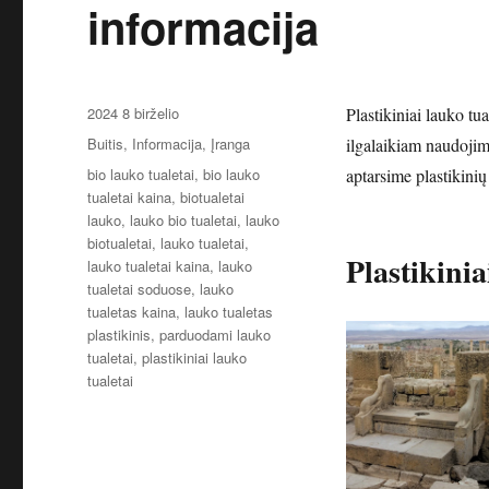
informacija
Paskelbta
2024 8 birželio
Plastikiniai lauko tu
Kategorijos
Buitis
,
Informacija
,
Įranga
ilgalaikiam naudojim
Žymos
bio lauko tualetai
,
bio lauko
aptarsime plastikinių
tualetai kaina
,
biotualetai
lauko
,
lauko bio tualetai
,
lauko
biotualetai
,
lauko tualetai
,
Plastikinia
lauko tualetai kaina
,
lauko
tualetai soduose
,
lauko
tualetas kaina
,
lauko tualetas
plastikinis
,
parduodami lauko
tualetai
,
plastikiniai lauko
tualetai