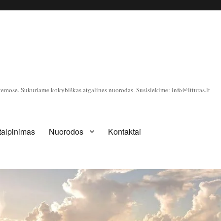
temose. Sukuriame kokybiškas atgalines nuorodas. Susisiekime: info@itturas.lt
 talpinimas
Nuorodos
Kontaktai