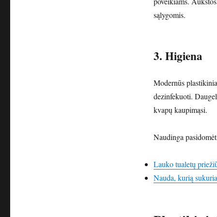
poveikiams. Aukštos 
sąlygomis.
3. Higiena
Modernūs plastikiniai
dezinfekuoti. Daugel
kvapų kaupimąsi.
Naudinga pasidomėt
Lauko tualetų prieži
Nauda, kurią sukuria