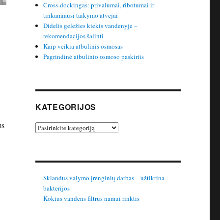
Cross-dockingas: privalumai, ribotumai ir
tinkamiausi taikymo atvejai
Didelis geležies kiekis vandenyje –
rekomendacijos šalinti
Kaip veikia atbulinis osmosas
Pagrindinė atbulinio osmoso paskirtis
KATEGORIJOS
ms
Kategorijos
Sklandus valymo įrenginių darbas – užtikrina
bakterijos
Kokius vandens filtrus namui rinktis