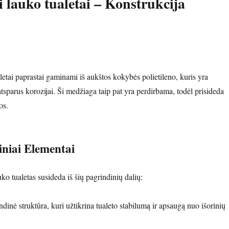
i lauko tualetai – Konstrukcija
letai paprastai gaminami iš aukštos kokybės polietileno, kuris yra
atsparus korozijai. Ši medžiaga taip pat yra perdirbama, todėl prisideda
os.
iniai Elementai
uko tualetas susideda iš šių pagrindinių dalių:
indinė struktūra, kuri užtikrina tualeto stabilumą ir apsaugą nuo išorinių