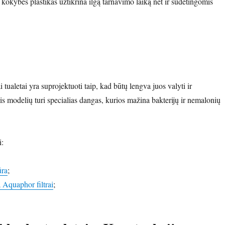
kokybės plastikas užtikrina ilgą tarnavimo laiką net ir sudėtingomis
 tualetai yra suprojektuoti taip, kad būtų lengva juos valyti ir
is modelių turi specialias dangas, kurios mažina bakterijų ir nemalonių
i:
ūra
;
 Aquaphor filtrai
;