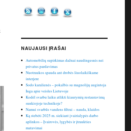
k
NAUJAUSI ĮRAŠAI
Automobilių supirkimas dažnai naudingesnis nei
privatus pardavimas
Nuotraukos spauda ant drobės šiuolaikiškame
interjere
Sodo karalienės – pokalbis su magnolijų augintoja
Inga apie veisles Lietuvoje
Kodėl svarbu laiku atlikti kiaurymių restauravimą
sunkiojoje technikoje?
Namui svarbūs vandens filtrai – nauda, klaidos
Ką stebėti 2025 m. siekiant įvairialypės darbo
aplinkos – Įvairovės, lygybės ir įtraukties
matavimai