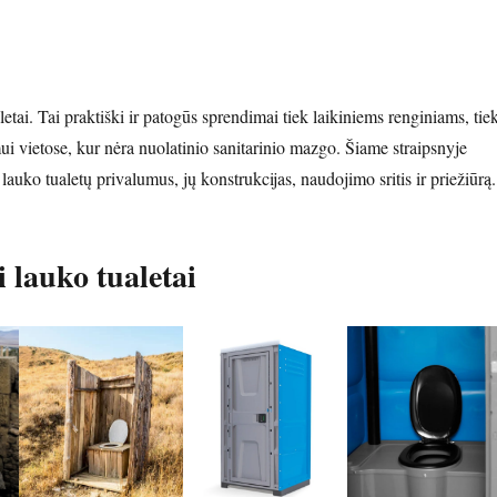
aletai. Tai praktiški ir patogūs sprendimai tiek laikiniems renginiams, tie
ui vietose, kur nėra nuolatinio sanitarinio mazgo. Šiame straipsnyje
 lauko tualetų privalumus, jų konstrukcijas, naudojimo sritis ir priežiūrą.
i lauko tualetai