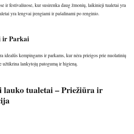
e ir festivaliuose, kur susirenka daug žmonių, laikinieji tualetai yra
ualetai yra lengvai įrengiami ir pašalinami po renginio.
 ir Parkai
 yra idealūs kempingams ir parkams, kur nėra prieigos prie nuolatinių
e užtikrina lankytojų patogumą ir higieną.
i lauko tualetai – Priežiūra ir
ija