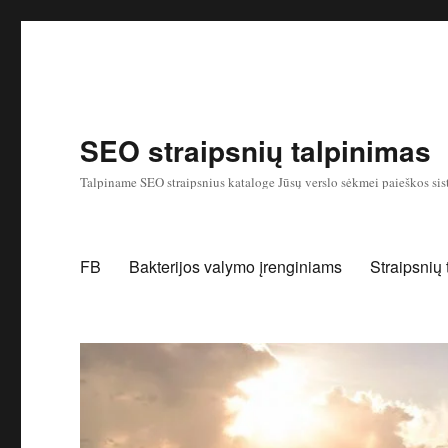
SEO straipsnių talpinimas
Talpiname SEO straipsnius kataloge Jūsų verslo sėkmei paieškos sis
FB
Bakterijos valymo įrenginiams
Straipsnių