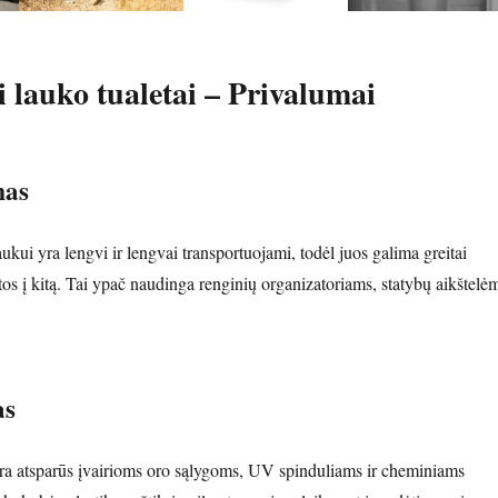
i lauko tualetai – Privalumai
mas
laukui yra lengvi ir lengvai transportuojami, todėl juos galima greitai
etos į kitą. Tai ypač naudinga renginių organizatoriams, statybų aikštelė
as
i yra atsparūs įvairioms oro sąlygoms, UV spinduliams ir cheminiams