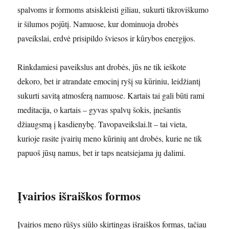
spalvoms ir formoms atsiskleisti giliau, sukurti tikroviškumo
ir šilumos pojūtį. Namuose, kur dominuoja drobės
paveikslai, erdvė prisipildo šviesos ir kūrybos energijos.
Rinkdamiesi paveikslus ant drobės, jūs ne tik ieškote
dekoro, bet ir atrandate emocinį ryšį su kūriniu, leidžiantį
sukurti savitą atmosferą namuose. Kartais tai gali būti rami
meditacija, o kartais – gyvas spalvų šokis, įnešantis
džiaugsmą į kasdienybę. Tavopaveikslai.lt – tai vieta,
kurioje rasite įvairių meno kūrinių ant drobės, kurie ne tik
papuoš jūsų namus, bet ir taps neatsiejama jų dalimi.
Įvairios išraiškos formos
Įvairios meno rūšys siūlo skirtingas išraiškos formas, tačiau