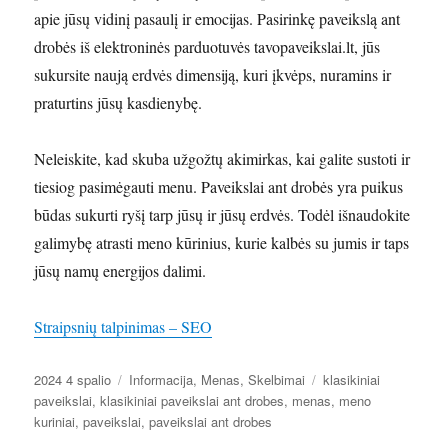
apie jūsų vidinį pasaulį ir emocijas. Pasirinkę paveikslą ant
drobės iš elektroninės parduotuvės tavopaveikslai.lt, jūs
sukursite naują erdvės dimensiją, kuri įkvėps, nuramins ir
praturtins jūsų kasdienybę.
Neleiskite, kad skuba užgožtų akimirkas, kai galite sustoti ir
tiesiog pasimėgauti menu. Paveikslai ant drobės yra puikus
būdas sukurti ryšį tarp jūsų ir jūsų erdvės. Todėl išnaudokite
galimybę atrasti meno kūrinius, kurie kalbės su jumis ir taps
jūsų namų energijos dalimi.
Straipsnių talpinimas – SEO
Paskelbta
Kategorijos
Žymos
2024 4 spalio
Informacija
,
Menas
,
Skelbimai
klasikiniai
paveikslai
,
klasikiniai paveikslai ant drobes
,
menas
,
meno
kuriniai
,
paveikslai
,
paveikslai ant drobes