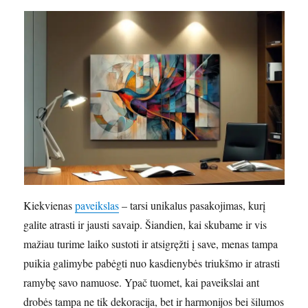
Kiekvienas
paveikslas
– tarsi unikalus pasakojimas, kurį
galite atrasti ir jausti savaip. Šiandien, kai skubame ir vis
mažiau turime laiko sustoti ir atsigręžti į save, menas tampa
puikia galimybe pabėgti nuo kasdienybės triukšmo ir atrasti
ramybę savo namuose. Ypač tuomet, kai paveikslai ant
drobės tampa ne tik dekoracija, bet ir harmonijos bei šilumos