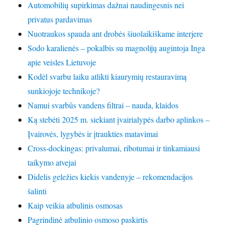
Automobilių supirkimas dažnai naudingesnis nei
privatus pardavimas
Nuotraukos spauda ant drobės šiuolaikiškame interjere
Sodo karalienės – pokalbis su magnolijų augintoja Inga
apie veisles Lietuvoje
Kodėl svarbu laiku atlikti kiaurymių restauravimą
sunkiojoje technikoje?
Namui svarbūs vandens filtrai – nauda, klaidos
Ką stebėti 2025 m. siekiant įvairialypės darbo aplinkos –
Įvairovės, lygybės ir įtraukties matavimai
Cross-dockingas: privalumai, ribotumai ir tinkamiausi
taikymo atvejai
Didelis geležies kiekis vandenyje – rekomendacijos
šalinti
Kaip veikia atbulinis osmosas
Pagrindinė atbulinio osmoso paskirtis