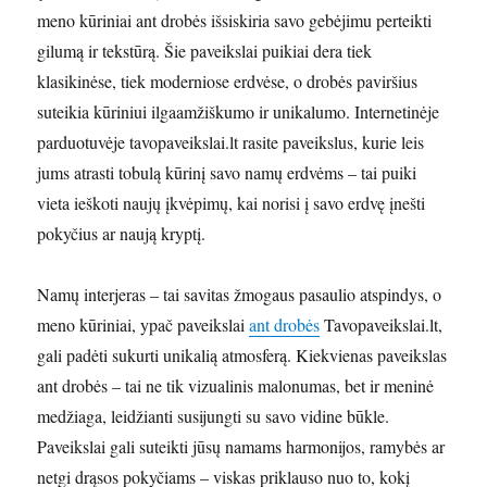
meno kūriniai ant drobės išsiskiria savo gebėjimu perteikti
gilumą ir tekstūrą. Šie paveikslai puikiai dera tiek
klasikinėse, tiek moderniose erdvėse, o drobės paviršius
suteikia kūriniui ilgaamžiškumo ir unikalumo. Internetinėje
parduotuvėje tavopaveikslai.lt rasite paveikslus, kurie leis
jums atrasti tobulą kūrinį savo namų erdvėms – tai puiki
vieta ieškoti naujų įkvėpimų, kai norisi į savo erdvę įnešti
pokyčius ar naują kryptį.
Namų interjeras – tai savitas žmogaus pasaulio atspindys, o
meno kūriniai, ypač paveikslai
ant drobės
Tavopaveikslai.lt,
gali padėti sukurti unikalią atmosferą. Kiekvienas paveikslas
ant drobės – tai ne tik vizualinis malonumas, bet ir meninė
medžiaga, leidžianti susijungti su savo vidine būkle.
Paveikslai gali suteikti jūsų namams harmonijos, ramybės ar
netgi drąsos pokyčiams – viskas priklauso nuo to, kokį