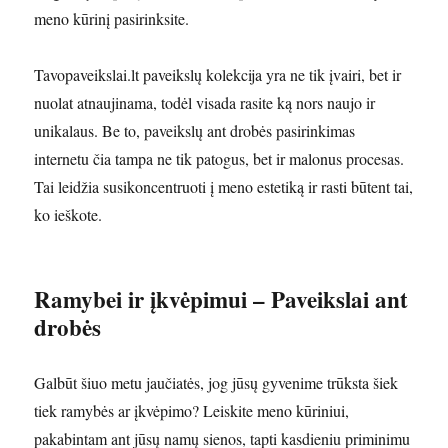
meno kūrinį pasirinksite.
Tavopaveikslai.lt paveikslų kolekcija yra ne tik įvairi, bet ir
nuolat atnaujinama, todėl visada rasite ką nors naujo ir
unikalaus. Be to, paveikslų ant drobės pasirinkimas
internetu čia tampa ne tik patogus, bet ir malonus procesas.
Tai leidžia susikoncentruoti į meno estetiką ir rasti būtent tai,
ko ieškote.
Ramybei ir įkvėpimui – Paveikslai ant
drobės
Galbūt šiuo metu jaučiatės, jog jūsų gyvenime trūksta šiek
tiek ramybės ar įkvėpimo? Leiskite meno kūriniui,
pakabintam ant jūsų namų sienos, tapti kasdieniu priminimu