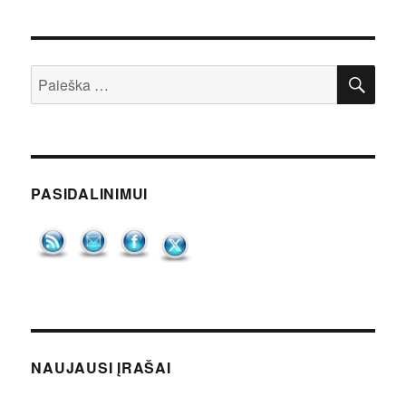
IEŠ
Ieškoti:
PASIDALINIMUI
NAUJAUSI ĮRAŠAI