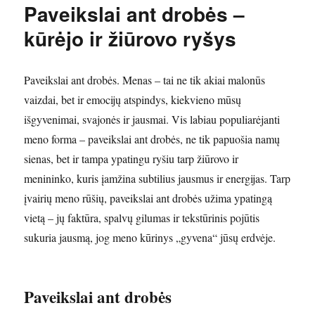
Paveikslai ant drobės –
kūrėjo ir žiūrovo ryšys
Paveikslai ant drobės. Menas – tai ne tik akiai malonūs
vaizdai, bet ir emocijų atspindys, kiekvieno mūsų
išgyvenimai, svajonės ir jausmai. Vis labiau populiarėjanti
meno forma – paveikslai ant drobės, ne tik papuošia namų
sienas, bet ir tampa ypatingu ryšiu tarp žiūrovo ir
menininko, kuris įamžina subtilius jausmus ir energijas. Tarp
įvairių meno rūšių, paveikslai ant drobės užima ypatingą
vietą – jų faktūra, spalvų gilumas ir tekstūrinis pojūtis
sukuria jausmą, jog meno kūrinys „gyvena“ jūsų erdvėje.
Paveikslai ant drobės