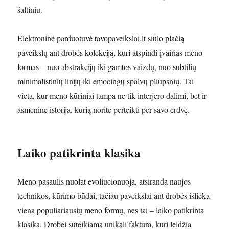
šaltiniu.
Elektroninė parduotuvė tavopaveikslai.lt siūlo plačią
paveikslų ant drobės kolekciją, kuri atspindi įvairias meno
formas – nuo abstrakcijų iki gamtos vaizdų, nuo subtilių
minimalistinių linijų iki emocingų spalvų pliūpsnių. Tai
vieta, kur meno kūriniai tampa ne tik interjero dalimi, bet ir
asmenine istorija, kurią norite perteikti per savo erdvę.
Laiko patikrinta klasika
Meno pasaulis nuolat evoliucionuoja, atsiranda naujos
technikos, kūrimo būdai, tačiau paveikslai ant drobės išlieka
viena populiariausių meno formų, nes tai – laiko patikrinta
klasika. Drobei suteikiama unikali faktūra, kuri leidžia