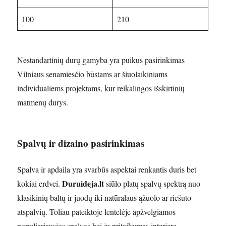
100
210
Nestandartinių durų gamyba yra puikus pasirinkimas
Vilniaus senamiesčio būstams ar šiuolaikiniams
individualiems projektams, kur reikalingos išskirtinių
matmenų durys.
Spalvų ir dizaino pasirinkimas
Spalva ir apdaila yra svarbūs aspektai renkantis duris bet
Duruideja.lt
kokiai erdvei.
siūlo platų spalvų spektrą nuo
klasikinių baltų ir juodų iki natūralaus ąžuolo ar riešuto
atspalvių. Toliau pateiktoje lentelėje apžvelgiamos
populiariausios spalvos bei jų pritaikymas interjere.