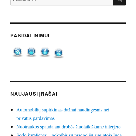
PASIDALINIMUI
NAUJAUSI ĮRAŠAI
Automobilių supirkimas dažnai naudingesnis nei
privatus pardavimas
Nuotraukos spauda ant drobės šiuolaikiškame interjere
Sodo karalienės – pokalbis su magnolijų augintoja Inga