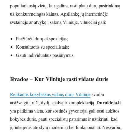
populiariausių vietų, kur galima rasti platų durų pasirinkimą
už konkurencingas kainas. Apsilankę jų internetinėje
svetainėje ar atvykę į saloną Vilniuje, vilniečiai gali:
Peržiūrėti durų ekspozicijas;
Konsultuotis su specialistais;
Gauti individualius pasiūlymus.
Išvados
– Kur Vilniuje rasti vidaus duris
Renkantis kokybiškas vidaus duris Vilniuje
svarbu
Duruideja.lt
atsižvelgti į rūšį, dydį, spalvą ir komplektaciją.
yra patikima vieta, kur sostinės gyventojai gali rasti aukštos
kokybės duris, gauti specialistų patarimus ir užtikrinti, kad
jų interjeras atrodytų moderniai bei funkcionaliai. Nesvarbu,