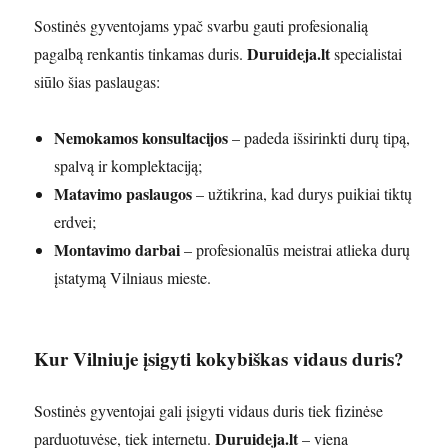
Sostinės gyventojams ypač svarbu gauti profesionalią
Duruideja.lt
pagalbą renkantis tinkamas duris.
specialistai
siūlo šias paslaugas:
Nemokamos konsultacijos
– padeda išsirinkti durų tipą,
spalvą ir komplektaciją;
Matavimo paslaugos
– užtikrina, kad durys puikiai tiktų
erdvei;
Montavimo darbai
– profesionalūs meistrai atlieka durų
įstatymą Vilniaus mieste.
Kur Vilniuje įsigyti kokybiškas vidaus duris?
Sostinės gyventojai gali įsigyti vidaus duris tiek fizinėse
Duruideja.lt
parduotuvėse, tiek internetu.
– viena