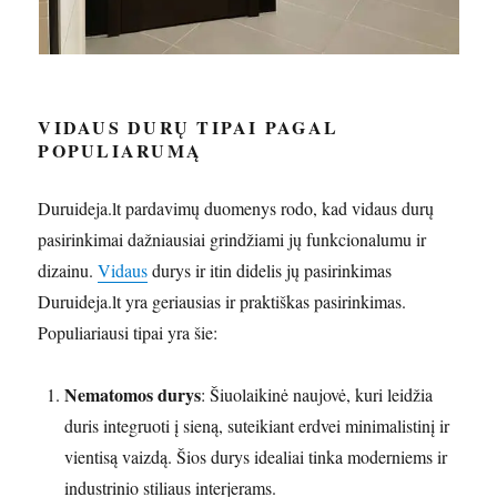
VIDAUS DURŲ TIPAI PAGAL
POPULIARUMĄ
Duruideja.lt pardavimų duomenys rodo, kad vidaus durų
pasirinkimai dažniausiai grindžiami jų funkcionalumu ir
dizainu.
Vidaus
durys ir itin didelis jų pasirinkimas
Duruideja.lt yra geriausias ir praktiškas pasirinkimas.
Populiariausi tipai yra šie:
Nematomos durys
: Šiuolaikinė naujovė, kuri leidžia
duris integruoti į sieną, suteikiant erdvei minimalistinį ir
vientisą vaizdą. Šios durys idealiai tinka moderniems ir
industrinio stiliaus interjerams.