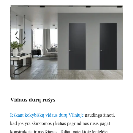
Vidaus durų rūšys
Ieškant kokybiškų vidaus durų Vilniuje
naudinga žinoti,
kad jos yra skirstomos į kelias pagrindines rūšis pagal
konstrukciją ir medžiagas. Toliau pateiktoje lentelėje