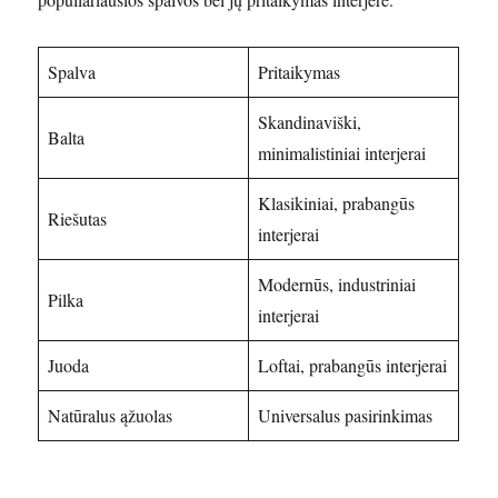
Spalva
Pritaikymas
Skandinaviški,
Balta
minimalistiniai interjerai
Klasikiniai, prabangūs
Riešutas
interjerai
Modernūs, industriniai
Pilka
interjerai
Juoda
Loftai, prabangūs interjerai
Natūralus ąžuolas
Universalus pasirinkimas