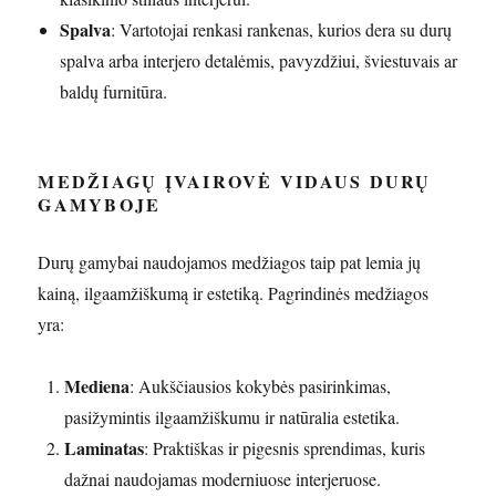
Spalva
: Vartotojai renkasi rankenas, kurios dera su durų
spalva arba interjero detalėmis, pavyzdžiui, šviestuvais ar
baldų furnitūra.
MEDŽIAGŲ ĮVAIROVĖ VIDAUS DURŲ
GAMYBOJE
Durų gamybai naudojamos medžiagos taip pat lemia jų
kainą, ilgaamžiškumą ir estetiką. Pagrindinės medžiagos
yra:
Mediena
: Aukščiausios kokybės pasirinkimas,
pasižymintis ilgaamžiškumu ir natūralia estetika.
Laminatas
: Praktiškas ir pigesnis sprendimas, kuris
dažnai naudojamas moderniuose interjeruose.