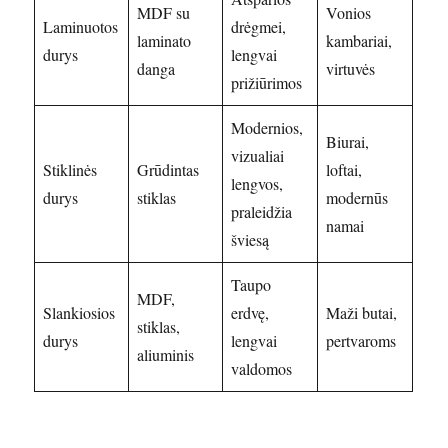
MDF su
Vonios
Laminuotos
drėgmei,
laminato
kambariai,
durys
lengvai
danga
virtuvės
prižiūrimos
Modernios,
Biurai,
vizualiai
Stiklinės
Grūdintas
loftai,
lengvos,
durys
stiklas
modernūs
praleidžia
namai
šviesą
Taupo
MDF,
Slankiosios
erdvę,
Maži butai,
stiklas,
durys
lengvai
pertvaroms
aliuminis
valdomos