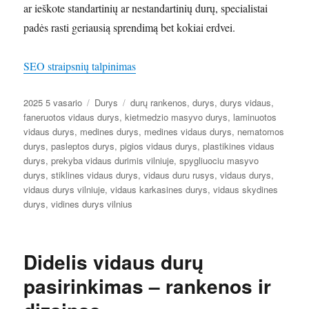
ar ieškote standartinių ar nestandartinių durų, specialistai
padės rasti geriausią sprendimą bet kokiai erdvei.
SEO straipsnių talpinimas
Paskelbta
Kategorijos
Žymos
2025 5 vasario
Durys
durų rankenos
,
durys
,
durys vidaus
,
faneruotos vidaus durys
,
kietmedzio masyvo durys
,
laminuotos
vidaus durys
,
medines durys
,
medines vidaus durys
,
nematomos
durys
,
pasleptos durys
,
pigios vidaus durys
,
plastikines vidaus
durys
,
prekyba vidaus durimis vilniuje
,
spygliuociu masyvo
durys
,
stiklines vidaus durys
,
vidaus duru rusys
,
vidaus durys
,
vidaus durys vilniuje
,
vidaus karkasines durys
,
vidaus skydines
durys
,
vidines durys vilnius
Didelis vidaus durų
pasirinkimas – rankenos ir