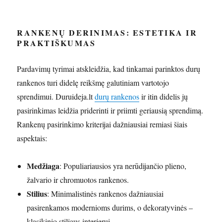
RANKENŲ DERINIMAS: ESTETIKA IR
PRAKTIŠKUMAS
Pardavimų tyrimai atskleidžia, kad tinkamai parinktos durų
rankenos turi didelę reikšmę galutiniam vartotojo
sprendimui. Duruideja.lt
durų rankenos
ir itin didelis jų
pasirinkimas leidžia priderinti ir priimti geriausią sprendimą.
Rankenų pasirinkimo kriterijai dažniausiai remiasi šiais
aspektais:
Medžiaga
: Populiariausios yra nerūdijančio plieno,
žalvario ir chromuotos rankenos.
Stilius
: Minimalistinės rankenos dažniausiai
pasirenkamos modernioms durims, o dekoratyvinės –
klasikinio stiliaus interjerui.