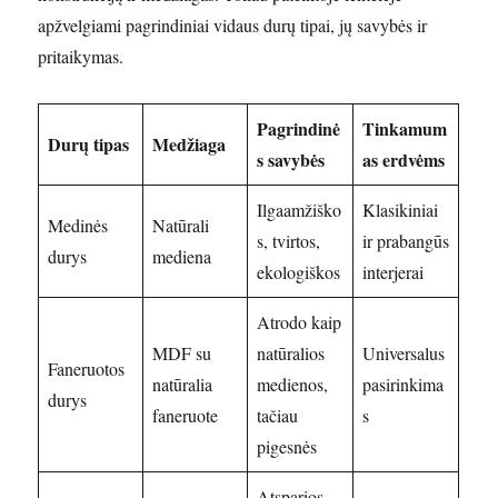
apžvelgiami pagrindiniai vidaus durų tipai, jų savybės ir
pritaikymas.
Pagrindinė
Tinkamum
Durų tipas
Medžiaga
s savybės
as erdvėms
Ilgaamžiško
Klasikiniai
Medinės
Natūrali
s, tvirtos,
ir prabangūs
durys
mediena
ekologiškos
interjerai
Atrodo kaip
MDF su
natūralios
Universalus
Faneruotos
natūralia
medienos,
pasirinkima
durys
faneruote
tačiau
s
pigesnės
Atsparios