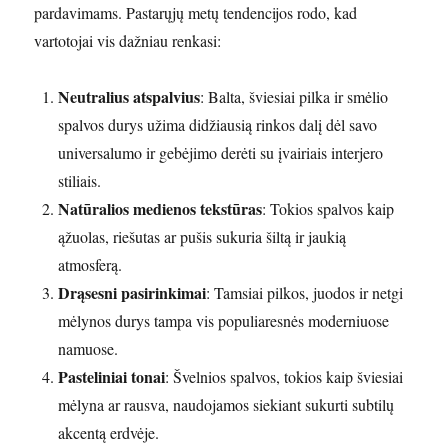
pardavimams. Pastarųjų metų tendencijos rodo, kad
vartotojai vis dažniau renkasi:
Neutralius atspalvius
: Balta, šviesiai pilka ir smėlio
spalvos durys užima didžiausią rinkos dalį dėl savo
universalumo ir gebėjimo derėti su įvairiais interjero
stiliais.
Natūralios medienos tekstūras
: Tokios spalvos kaip
ąžuolas, riešutas ar pušis sukuria šiltą ir jaukią
atmosferą.
Drąsesni pasirinkimai
: Tamsiai pilkos, juodos ir netgi
mėlynos durys tampa vis populiaresnės moderniuose
namuose.
Pasteliniai tonai
: Švelnios spalvos, tokios kaip šviesiai
mėlyna ar rausva, naudojamos siekiant sukurti subtilų
akcentą erdvėje.