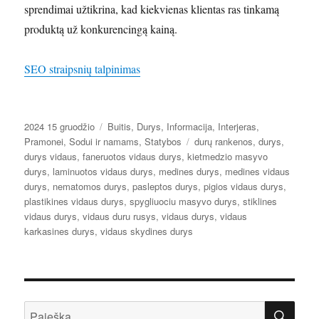
sprendimai užtikrina, kad kiekvienas klientas ras tinkamą
produktą už konkurencingą kainą.
SEO straipsnių talpinimas
Paskelbta
Kategorijos
2024 15 gruodžio
Buitis
,
Durys
,
Informacija
,
Interjeras
,
Žymos
Pramonei
,
Sodui ir namams
,
Statybos
durų rankenos
,
durys
,
durys vidaus
,
faneruotos vidaus durys
,
kietmedzio masyvo
durys
,
laminuotos vidaus durys
,
medines durys
,
medines vidaus
durys
,
nematomos durys
,
pasleptos durys
,
pigios vidaus durys
,
plastikines vidaus durys
,
spygliuociu masyvo durys
,
stiklines
vidaus durys
,
vidaus duru rusys
,
vidaus durys
,
vidaus
karkasines durys
,
vidaus skydines durys
IEŠ
Ieškoti: