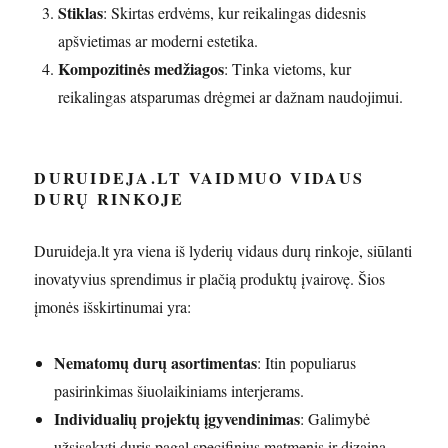
Stiklas
: Skirtas erdvėms, kur reikalingas didesnis
apšvietimas ar moderni estetika.
Kompozitinės medžiagos
: Tinka vietoms, kur
reikalingas atsparumas drėgmei ar dažnam naudojimui.
DURUIDEJA.LT VAIDMUO VIDAUS
DURŲ RINKOJE
Duruideja.lt yra viena iš lyderių vidaus durų rinkoje, siūlanti
inovatyvius sprendimus ir plačią produktų įvairovę. Šios
įmonės išskirtinumai yra:
Nematomų durų asortimentas
: Itin populiarus
pasirinkimas šiuolaikiniams interjerams.
Individualių projektų įgyvendinimas
: Galimybė
užsisakyti duris pagal specifinius matmenis ir dizainą.