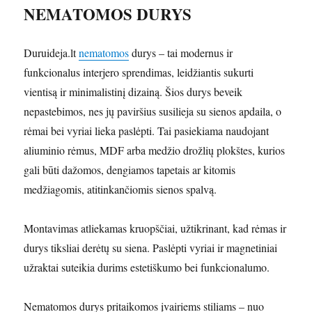
NEMATOMOS DURYS
Duruideja.lt
nematomos
durys – tai modernus ir
funkcionalus interjero sprendimas, leidžiantis sukurti
vientisą ir minimalistinį dizainą. Šios durys beveik
nepastebimos, nes jų paviršius susilieja su sienos apdaila, o
rėmai bei vyriai lieka paslėpti. Tai pasiekiama naudojant
aliuminio rėmus, MDF arba medžio drožlių plokštes, kurios
gali būti dažomos, dengiamos tapetais ar kitomis
medžiagomis, atitinkančiomis sienos spalvą.
Montavimas atliekamas kruopščiai, užtikrinant, kad rėmas ir
durys tiksliai derėtų su siena. Paslėpti vyriai ir magnetiniai
užraktai suteikia durims estetiškumo bei funkcionalumo.
Nematomos durys pritaikomos įvairiems stiliams – nuo