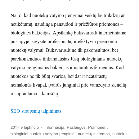
Na, o, kad nuotekų valymo įrenginiai veiktų be trukdžių ar
netikėtumų, naudinga panaudoti ir priežiūros priemones –
biologines bakterijas. Apsilankę buksvarus.lt internetiniame
puslapyje įsigysite profesionalių ir efektyvių priemonių
nuotekų valymui. Buksvarus.lt ne tik pakonsultuos, bet
parekomenduos tinkamiausias Jūsų biologiniams nuotekų
valymo įrenginiams bakterijas ir natūralius fermentus. Kad
nuotekos ne tik būtų švarios, bet dar ir neatsirastų
nemalonūs kvapai, įvairūs junginiai prie vamzdyno sienelių
ir suprantama – kamščių.
SEO straipsnių talpinimas
Paskelbta
Kategorijos
Žymos
2017 9 lapkričio
Informacija
,
Paslaugos
,
Pramonei
biologiniai nuotekų valymo įrenginiai
,
nuotekų sistemos
,
nuotekų