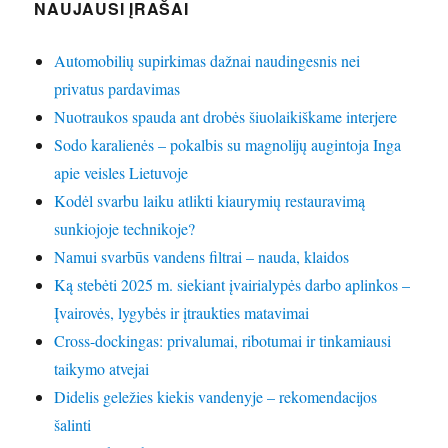
NAUJAUSI ĮRAŠAI
Automobilių supirkimas dažnai naudingesnis nei
privatus pardavimas
Nuotraukos spauda ant drobės šiuolaikiškame interjere
Sodo karalienės – pokalbis su magnolijų augintoja Inga
apie veisles Lietuvoje
Kodėl svarbu laiku atlikti kiaurymių restauravimą
sunkiojoje technikoje?
Namui svarbūs vandens filtrai – nauda, klaidos
Ką stebėti 2025 m. siekiant įvairialypės darbo aplinkos –
Įvairovės, lygybės ir įtraukties matavimai
Cross-dockingas: privalumai, ribotumai ir tinkamiausi
taikymo atvejai
Didelis geležies kiekis vandenyje – rekomendacijos
šalinti