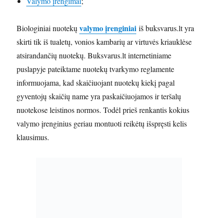
Valymo įrengimai
;
valymo įrenginiai
Biologiniai nuotekų
iš buksvarus.lt yra
skirti tik iš tualetų, vonios kambarių ar virtuvės kriauklėse
atsirandančių nuotekų. Buksvarus.lt internetiniame
puslapyje pateiktame nuotekų tvarkymo reglamente
informuojama, kad skaičiuojant nuotekų kiekį pagal
gyventojų skaičių name yra paskaičiuojamos ir teršalų
nuotekose leistinos normos. Todėl prieš renkantis kokius
valymo įrenginius geriau montuoti reikėtų išspręsti kelis
klausimus.