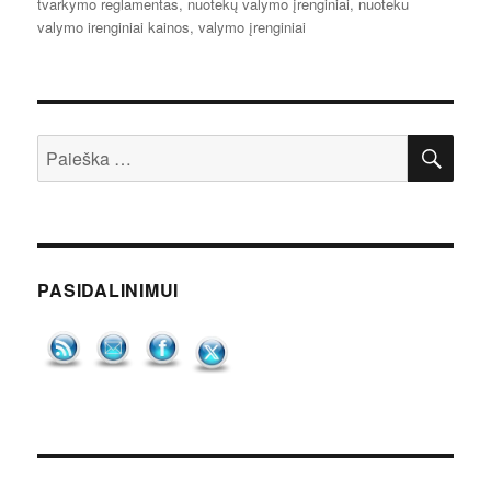
tvarkymo reglamentas
,
nuotekų valymo įrenginiai
,
nuoteku
valymo irenginiai kainos
,
valymo įrenginiai
IEŠ
Ieškoti:
PASIDALINIMUI