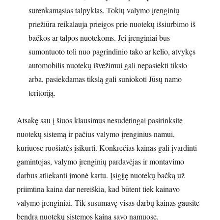
surenkamąsias talpyklas. Tokių valymo įrenginių
priežiūra reikalauja prieigos prie nuotekų išsiurbimo iš
bačkos ar talpos nuotekoms. Jei įrenginiai bus
sumontuoto toli nuo pagrindinio tako ar kelio, atvykęs
automobilis nuotekų išvežimui gali nepasiekti tikslo
arba, pasiekdamas tikslą gali suniokoti Jūsų namo
teritoriją.
Atsakę sau į šiuos klausimus nesudėtingai pasirinksite
nuotekų sistemą ir pačius valymo įrenginius namui,
kuriuose ruošiatės įsikurti. Konkrečias kainas gali įvardinti
gamintojas, valymo įrenginių pardavėjas ir montavimo
darbus atliekanti įmonė kartu. Įsigiję nuotekų bačką už
priimtina kaina dar nereiškia, kad būtent tiek kainavo
valymo įrenginiai. Tik susumavę visas darbų kainas gausite
bendrą nuotekų sistemos kainą savo namuose.