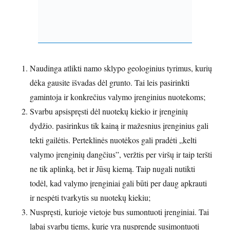
Naudinga atlikti namo sklypo geologinius tyrimus, kurių
dėka gausite išvadas dėl grunto. Tai leis pasirinkti
gamintoja ir konkrečius valymo įrenginius nuotekoms;
Svarbu apsispręsti dėl nuotekų kiekio ir įrenginių
dydžio. pasirinkus tik kainą ir mažesnius įrenginius gali
tekti gailėtis. Perteklinės nuotėkos gali pradėti „kelti
valymo įrenginių dangčius”, veržtis per viršų ir taip teršti
ne tik aplinką, bet ir Jūsų kiemą. Taip nugali nutikti
todėl, kad valymo įrenginiai gali būti per daug apkrauti
ir nespėti tvarkytis su nuotekų kiekiu;
Nuspręsti, kurioje vietoje bus sumontuoti įrenginiai. Tai
labai svarbu tiems, kurie yra nusprendę susimontuoti