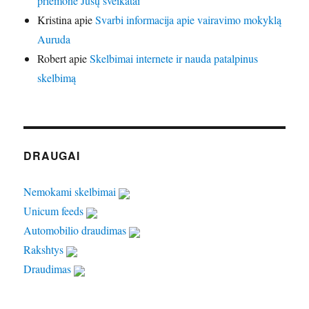
priemonė Jūsų sveikatai
Kristina
apie
Svarbi informacija apie vairavimo mokyklą
Auruda
Robert
apie
Skelbimai internete ir nauda patalpinus
skelbimą
DRAUGAI
Nemokami skelbimai
Unicum feeds
Automobilio draudimas
Rakshtys
Draudimas