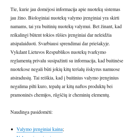
Tie, kurie jau domėjosi informacija apie nuotekų sistemas
jau žino. Biologiniai nuotekų valymo įrenginiai yra skirti
namams, tai yra buitinių nuotekų valymui. Bet žinant, kad
reikalingi būtent tokios rūšies įrenginiai dar neleidžia
atsipalaiduoti. Svarbiausi sprendimai dar priešakyje.
Vykdant Lietuvos Respublikos nuotekų tvarkymo
reglamentą privalu susipažinti su informacija, kad buitinėse
nuotekose negali būti jokių kitų teršalų išskyrus namuose
atsiradusių. Tai reiškia, kad į buitinius valymo įrenginius
negalima pilti kuro, tepalų ar kitų naftos produktų bei
pramoninės chemijos, rūgščių ir cheminių elementų.
Naudinga pasidomėti:
Valymo įrenginiai kaina
;