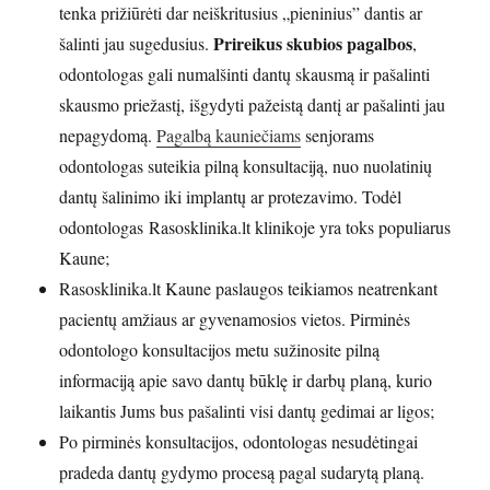
tenka prižiūrėti dar neiškritusius „pieninius” dantis ar
Prireikus skubios pagalbos
šalinti jau sugedusius.
,
odontologas gali numalšinti dantų skausmą ir pašalinti
skausmo priežastį, išgydyti pažeistą dantį ar pašalinti jau
nepagydomą.
Pagalbą kauniečiams
senjorams
odontologas suteikia pilną konsultaciją, nuo nuolatinių
dantų šalinimo iki implantų ar protezavimo. Todėl
odontologas Rasosklinika.lt klinikoje yra toks populiarus
Kaune;
Rasosklinika.lt Kaune paslaugos teikiamos neatrenkant
pacientų amžiaus ar gyvenamosios vietos. Pirminės
odontologo konsultacijos metu sužinosite pilną
informaciją apie savo dantų būklę ir darbų planą, kurio
laikantis Jums bus pašalinti visi dantų gedimai ar ligos;
Po pirminės konsultacijos, odontologas nesudėtingai
pradeda dantų gydymo procesą pagal sudarytą planą.