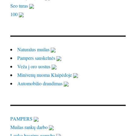
Seo turas
100
Naturalus muilas
Pampers sauskelnės
Veža į oro uostus
Minivenų nuoma Klaipėdoje
Automobilio draudimas
PAMPERS
Muilas rankų darbo
Lauko baseinų gamyba