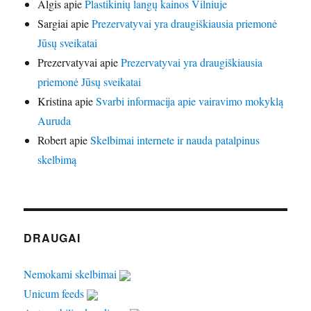
Algis
apie
Plastikinių langų kainos Vilniuje
Sargiai
apie
Prezervatyvai yra draugiškiausia priemonė
Jūsų sveikatai
Prezervatyvai
apie
Prezervatyvai yra draugiškiausia
priemonė Jūsų sveikatai
Kristina
apie
Svarbi informacija apie vairavimo mokyklą
Auruda
Robert
apie
Skelbimai internete ir nauda patalpinus
skelbimą
DRAUGAI
Nemokami skelbimai
Unicum feeds