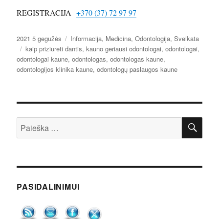
REGISTRACIJA
+370 (37) 72 97 97
Paskelbta
Kategorijos
2021 5 gegužės
Informacija
,
Medicina
,
Odontologija
,
Sveikata
Žymos
kaip priziureti dantis
,
kauno geriausi odontologai
,
odontologai
,
odontologai kaune
,
odontologas
,
odontologas kaune
,
odontologijos klinika kaune
,
odontologų paslaugos kaune
IEŠ
Ieškoti:
PASIDALINIMUI