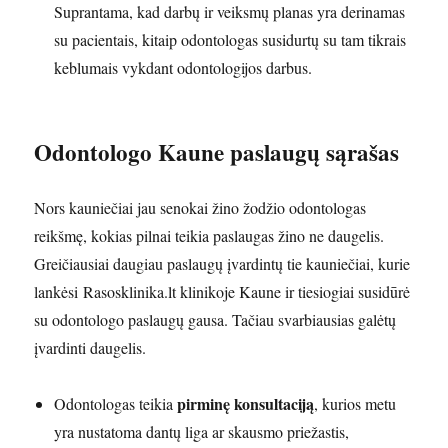
Suprantama, kad darbų ir veiksmų planas yra derinamas
su pacientais, kitaip odontologas susidurtų su tam tikrais
keblumais vykdant odontologijos darbus.
Odontologo Kaune paslaugų sąrašas
Nors kauniečiai jau senokai žino žodžio odontologas
reikšmę, kokias pilnai teikia paslaugas žino ne daugelis.
Greičiausiai daugiau paslaugų įvardintų tie kauniečiai, kurie
lankėsi Rasosklinika.lt klinikoje Kaune ir tiesiogiai susidūrė
su odontologo paslaugų gausa. Tačiau svarbiausias galėtų
įvardinti daugelis.
pirminę konsultaciją
Odontologas teikia
, kurios metu
yra nustatoma dantų liga ar skausmo priežastis,