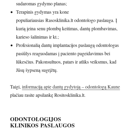
sudaromas gydymo planas;
Terapinis gydymas yra kone
populiariausias Rasosklinika.lt odontologo paslauga. Į
kurią įeina senu plombų keitimas, dantų plombavimas,
karieso šalinimas ir kt.;
Profesionalią dantų implantacijos paslaugą odontologas
pasiūlys reaguodamas į paciento pageidavimus bei
lūkesčius. Pakonsultuos, patars ir atliks veiksmus, kad
Jūsų šypseną sugrįžtų.
Taigi,
informaciją apie dantų gydytoją – odontologą Kaune
plačiau rasite apsilankę Rositosklinika.lt.
ODONTOLOGIJOS
KLINIKOS PASLAUGOS