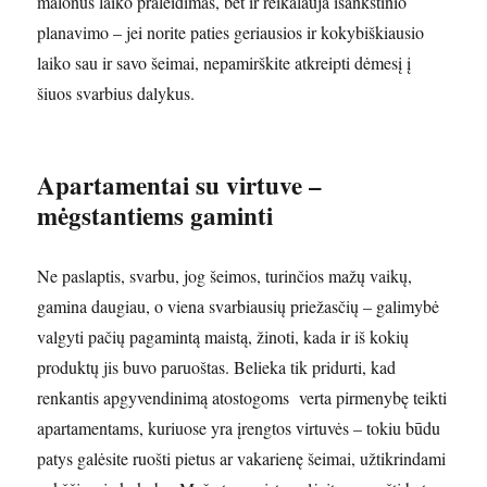
malonus laiko praleidimas, bet ir reikalauja išankstinio
planavimo – jei norite paties geriausios ir kokybiškiausio
laiko sau ir savo šeimai, nepamirškite atkreipti dėmesį į
šiuos svarbius dalykus.
Apartamentai su virtuve –
mėgstantiems gaminti
Ne paslaptis, svarbu, jog šeimos, turinčios mažų vaikų,
gamina daugiau, o viena svarbiausių priežasčių – galimybė
valgyti pačių pagamintą maistą, žinoti, kada ir iš kokių
produktų jis buvo paruoštas. Belieka tik pridurti, kad
renkantis apgyvendinimą atostogoms verta pirmenybę teikti
apartamentams, kuriuose yra įrengtos virtuvės – tokiu būdu
patys galėsite ruošti pietus ar vakarienę šeimai, užtikrindami