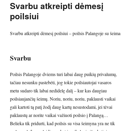
Svarbu atkreipti dėmesį
poilsiui
Svarbu atkreipti dėmesį poilsiui – poilsis Palangoje su šeima
Svarbu
Poilsis Palangoje dviems turi labai daug puikių privalumų,
tačiau nesunku pastebėti, jog tokie poilsiautojai vasaros
metu sudaro tik labai nedidelę dalį – kur kas daugiau
poilsiaujančių šeimų. Noriu, noriu, noriu, paklausti vaikai
gali kartoti tą patį žodį daug kartų nesustodami, jei tėvai
paklaustų ar norite vaikai važiuoti poilsio į Palangą…
Belieka tik pridurti, kad poilsis su visa šeimyna yra ne tik