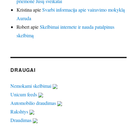
priemonė Jūsų sveikatai
Kristina
apie
Svarbi informacija apie vairavimo mokyklą
Auruda
Robert
apie
Skelbimai internete ir nauda patalpinus
skelbimą
DRAUGAI
Nemokami skelbimai
Unicum feeds
Automobilio draudimas
Rakshtys
Draudimas