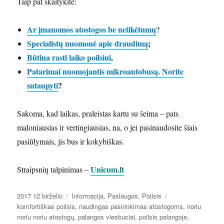
Taip pat skaitykite:
Ar įmanomos atostogos be netikėtumų
?
Specialistų nuomonė apie draudimą
;
Būtina rasti laiko poilsiui
.
Patarimai nuomojantis mikroautobusą. Norite
sutaupyti
?
Sakoma, kad laikas, praleistas kartu su šeima – pats
maloniausias ir vertingiausias, na, o jei pasinaudosite šiais
pasiūlymais, jis bus ir kokybiškas.
Unicum.lt
Straipsnių talpinimas –
Paskelbta
Kategorijos
Žymos
2017 12 birželio
Informacija
,
Paslaugos
,
Poilsis
komfortiškas poilsis
,
naudingas pasirinkimas atostogoms
,
noriu
noriu noriu atostogų
,
palangos viesbuciai
,
poilsis palangoje
,