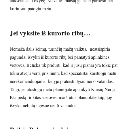
aukščiausią kokybę. Maža to, maistą galėsite paruošti bet
kuriu sau patogiu metu.
Jei vyksite iš kurorto ribų…
Nemaža dalis šeimų, turinčių mažų vaikus, neatsispiria
pagundai išvykti iš kurorto ribų bei pamatyti aplinkines
vietoves. Belieka tik pridurti, kad ir jūsų planai yra tokie pat,
tokiu atveju verta prisiminti, kad specialistai karštuoju metu
nerekomenduojama kelyje praleisti ilgiau nei 6 valandas.
Taigi, jei atostogų metu planuojate aplankyti Kuršių Neriją,
Klaipėdą ir kitas vietoves, maršrutus planuokite taip, jog
išvyka nebūtų ilgesnė nei 6 valandos.