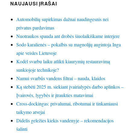
NAUJAUSI ĮRAŠAI
Automobilių supirkimas dažnai naudingesnis nei
privatus pardavimas
Nuotraukos spauda ant drobės šiuolaikiškame interjere
Sodo karalienės – pokalbis su magnolijų augintoja Inga
apie veisles Lietuvoje
Kodėl svarbu laiku atlikti kiaurymių restauravimą
sunkiojoje technikoje?
Namui svarbūs vandens filtrai – nauda, klaidos
Ką stebėti 2025 m. siekiant įvairialypės darbo aplinkos –
Įvairovės, lygybės ir įtraukties matavimai
Cross-dockingas: privalumai, ribotumai ir tinkamiausi
taikymo atvejai
Didelis geležies kiekis vandenyje – rekomendacijos
šalinti