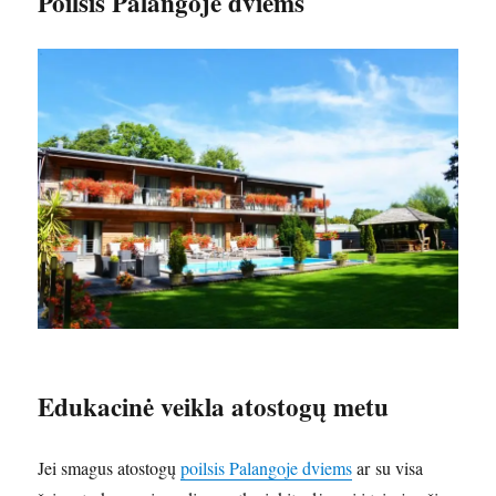
Poilsis Palangoje dviems
Edukacinė veikla atostogų metu
Jei smagus atostogų
poilsis Palangoje dviems
ar su visa