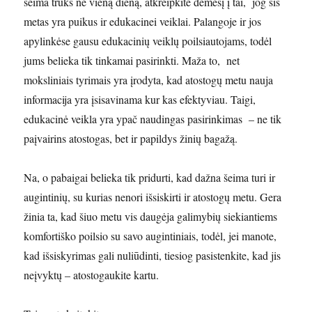
šeima truks ne vieną dieną, atkreipkite dėmesį į tai, jog šis
metas yra puikus ir edukacinei veiklai. Palangoje ir jos
apylinkėse gausu edukacinių veiklų poilsiautojams, todėl
jums belieka tik tinkamai pasirinkti. Maža to, net
moksliniais tyrimais yra įrodyta, kad atostogų metu nauja
informacija yra įsisavinama kur kas efektyviau. Taigi,
edukacinė veikla yra ypač naudingas pasirinkimas – ne tik
paįvairins atostogas, bet ir papildys žinių bagažą.
Na, o pabaigai belieka tik pridurti, kad dažna šeima turi ir
augintinių, su kurias nenori išsiskirti ir atostogų metu. Gera
žinia ta, kad šiuo metu vis daugėja galimybių siekiantiems
komfortiško poilsio su savo augintiniais, todėl, jei manote,
kad išsiskyrimas gali nuliūdinti, tiesiog pasistenkite, kad jis
neįvyktų – atostogaukite kartu.