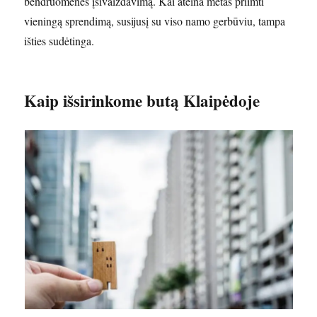
bendruomenės įsivaizdavimą. Kai ateina metas priimti
vieningą sprendimą, susijusį su viso namo gerbūviu, tampa
išties sudėtinga.
Kaip išsirinkome butą Klaipėdoje