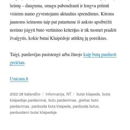
šeimų – dauguma, smagu pabendrauti ir lengva priimti
visiems namo gyventojams aktualius sprendimus. Kitoms
jaunoms šeimoms taip pat patartume iš anksto apsibrėžti
norimo įsigyti buto vertinimo kriterijus ir tik tuomet pradėti
žvalgytis, kokie butai Klaipėdoje atitiktų jų poreikius.
Taigi, pardavėjas pasistengė arba žinojo
kaip butą parduoti
greičiau
.
Unicum.lt
Paskelbta
Kategorijos
Žymos
2022 28 balandžio
Informacija
,
NT
butai klaipeda
,
butai
klaipedoje pardavimai
,
butu pardavimas
,
greitas buto
pardavimas
,
parduoda buta klaipeda
,
parduoda butus
,
parduodami butai klaipedoje