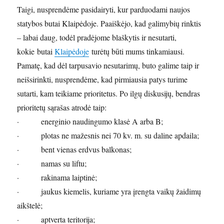
Taigi, nusprendėme pasidairyti, kur parduodami naujos
statybos butai Klaipėdoje. Paaiškėjo, kad galimybių rinktis
– labai daug, todėl pradėjome blaškytis ir nesutarti,
kokie butai
Klaipėdoje
turėtų būti mums tinkamiausi.
Pamatę, kad dėl tarpusavio nesutarimų, buto galime taip ir
neišsirinkti, nusprendėme, kad pirmiausia patys turime
sutarti, kam teikiame prioritetus. Po ilgų diskusijų, bendras
prioritetų sąrašas atrodė taip:
· energinio naudingumo klasė A arba B;
· plotas ne mažesnis nei 70 kv. m. su daline apdaila;
· bent vienas erdvus balkonas;
· namas su liftu;
· rakinama laiptinė;
· jaukus kiemelis, kuriame yra įrengta vaikų žaidimų
aikštelė;
· aptverta teritorija;