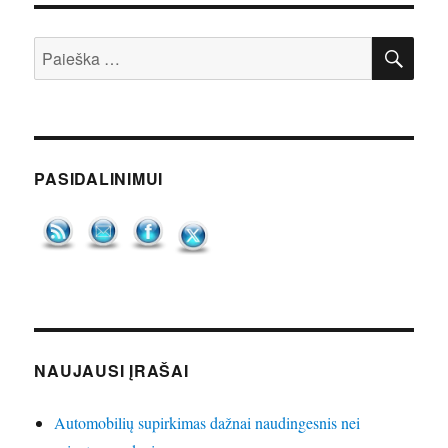
IEŠ
Ieškoti:
PASIDALINIMUI
NAUJAUSI ĮRAŠAI
Automobilių supirkimas dažnai naudingesnis nei