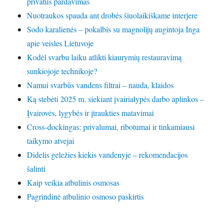
privatus pardavimas
Nuotraukos spauda ant drobės šiuolaikiškame interjere
Sodo karalienės – pokalbis su magnolijų augintoja Inga
apie veisles Lietuvoje
Kodėl svarbu laiku atlikti kiaurymių restauravimą
sunkiojoje technikoje?
Namui svarbūs vandens filtrai – nauda, klaidos
Ką stebėti 2025 m. siekiant įvairialypės darbo aplinkos –
Įvairovės, lygybės ir įtraukties matavimai
Cross-dockingas: privalumai, ribotumai ir tinkamiausi
taikymo atvejai
Didelis geležies kiekis vandenyje – rekomendacijos
šalinti
Kaip veikia atbulinis osmosas
Pagrindinė atbulinio osmoso paskirtis