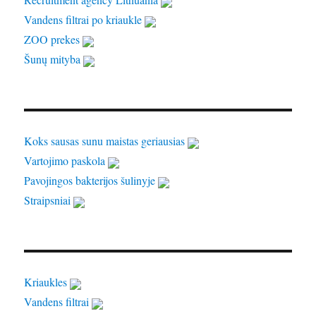
Vandens filtrai po kriaukle
ZOO prekes
Šunų mityba
Koks sausas sunu maistas geriausias
Vartojimo paskola
Pavojingos bakterijos šulinyje
Straipsniai
Kriaukles
Vandens filtrai