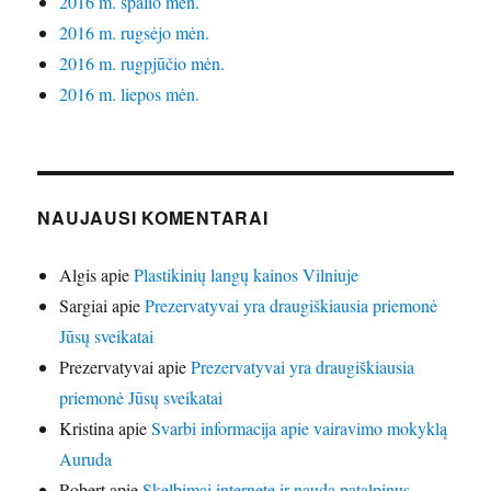
2016 m. spalio mėn.
2016 m. rugsėjo mėn.
2016 m. rugpjūčio mėn.
2016 m. liepos mėn.
NAUJAUSI KOMENTARAI
Algis
apie
Plastikinių langų kainos Vilniuje
Sargiai
apie
Prezervatyvai yra draugiškiausia priemonė
Jūsų sveikatai
Prezervatyvai
apie
Prezervatyvai yra draugiškiausia
priemonė Jūsų sveikatai
Kristina
apie
Svarbi informacija apie vairavimo mokyklą
Auruda
Robert
apie
Skelbimai internete ir nauda patalpinus