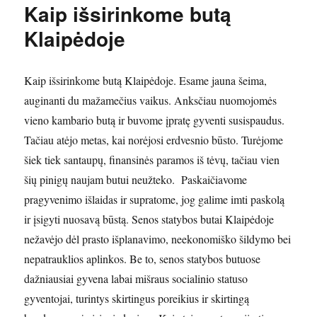
Kaip išsirinkome butą
Klaipėdoje
Kaip išsirinkome butą Klaipėdoje. Esame jauna šeima,
auginanti du mažamečius vaikus. Anksčiau nuomojomės
vieno kambario butą ir buvome įpratę gyventi susispaudus.
Tačiau atėjo metas, kai norėjosi erdvesnio būsto. Turėjome
šiek tiek santaupų, finansinės paramos iš tėvų, tačiau vien
šių pinigų naujam butui neužteko. Paskaičiavome
pragyvenimo išlaidas ir supratome, jog galime imti paskolą
ir įsigyti nuosavą būstą. Senos statybos butai Klaipėdoje
nežavėjo dėl prasto išplanavimo, neekonomiško šildymo bei
nepatrauklios aplinkos. Be to, senos statybos butuose
dažniausiai gyvena labai mišraus socialinio statuso
gyventojai, turintys skirtingus poreikius ir skirtingą