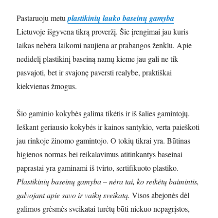
Pastaruoju metu
plastikinių lauko baseinų gamyba
Lietuvoje išgyvena tikrą proveržį. Šie įrengimai jau kuris
laikas nebėra laikomi naujiena ar prabangos ženklu. Apie
nedidelį plastikinį baseiną namų kieme jau gali ne tik
pasvajoti, bet ir svajonę paversti realybe, praktiškai
kiekvienas žmogus.
Šio gaminio kokybės galima tikėtis ir iš šalies gamintojų.
Ieškant geriausio kokybės ir kainos santykio, verta paieškoti
jau rinkoje žinomo gamintojo. O tokių tikrai yra. Būtinas
higienos normas bei reikalavimus atitinkantys baseinai
paprastai yra gaminami iš tvirto, sertifikuoto plastiko.
Plastikinių baseinų gamyba – nėra tai, ko reikėtų baimintis,
galvojant apie savo ir vaikų sveikatą.
Visos abejonės dėl
galimos grėsmės sveikatai turėtų būti niekuo nepagrįstos,