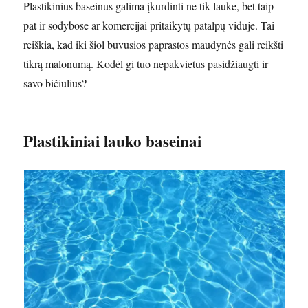
Plastikinius baseinus galima įkurdinti ne tik lauke, bet taip
pat ir sodybose ar komercijai pritaikytų patalpų viduje. Tai
reiškia, kad iki šiol buvusios paprastos maudynės gali reikšti
tikrą malonumą. Kodėl gi tuo nepakvietus pasidžiaugti ir
savo bičiulius?
Plastikiniai lauko baseinai