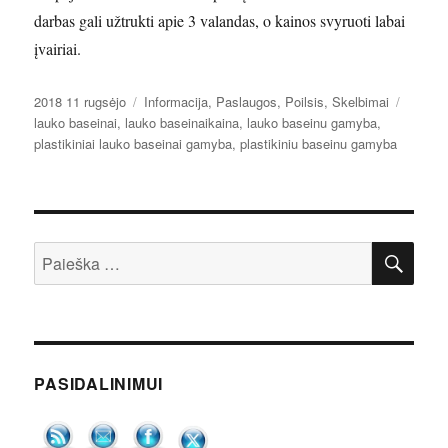
darbas gali užtrukti apie 3 valandas, o kainos svyruoti labai
įvairiai.
Paskelbta
Kategorijos
Žymos
2018 11 rugsėjo
Informacija
,
Paslaugos
,
Poilsis
,
Skelbimai
lauko baseinai
,
lauko baseinaikaina
,
lauko baseinu gamyba
,
plastikiniai lauko baseinai gamyba
,
plastikiniu baseinu gamyba
IEŠ
Ieškoti:
PASIDALINIMUI