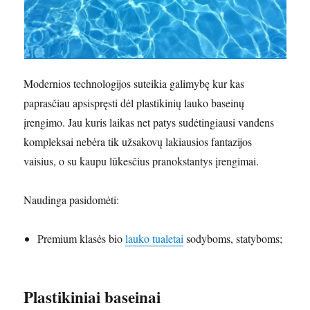
Modernios technologijos suteikia galimybę kur kas
paprasčiau apsispręsti dėl plastikinių lauko baseinų
įrengimo. Jau kuris laikas net patys sudėtingiausi vandens
kompleksai nebėra tik užsakovų lakiausios fantazijos
vaisius, o su kaupu lūkesčius pranokstantys įrengimai.
Naudinga pasidomėti:
Premium klasės bio
lauko tualetai
sodyboms, statyboms;
Plastikiniai baseinai