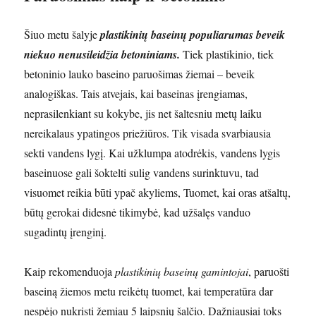
Šiuo metu šalyje
plastikinių baseinų populiarumas beveik
niekuo nenusileidžia betoniniams.
Tiek plastikinio, tiek
betoninio lauko baseino paruošimas žiemai – beveik
analogiškas. Tais atvejais, kai baseinas įrengiamas,
neprasilenkiant su kokybe, jis net šaltesniu metų laiku
nereikalaus ypatingos priežiūros. Tik visada svarbiausia
sekti vandens lygį. Kai užklumpa atodrėkis, vandens lygis
baseinuose gali šoktelti sulig vandens surinktuvu, tad
visuomet reikia būti ypač akyliems, Tuomet, kai oras atšaltų,
būtų gerokai didesnė tikimybė, kad užšalęs vanduo
sugadintų įrenginį.
Kaip rekomenduoja
plastikinių baseinų gamintojai
, paruošti
baseiną žiemos metu reikėtų tuomet, kai temperatūra dar
nespėjo nukristi žemiau 5 laipsnių šalčio. Dažniausiai toks