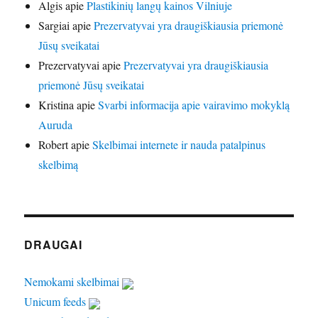
Algis
apie
Plastikinių langų kainos Vilniuje
Sargiai
apie
Prezervatyvai yra draugiškiausia priemonė
Jūsų sveikatai
Prezervatyvai
apie
Prezervatyvai yra draugiškiausia
priemonė Jūsų sveikatai
Kristina
apie
Svarbi informacija apie vairavimo mokyklą
Auruda
Robert
apie
Skelbimai internete ir nauda patalpinus
skelbimą
DRAUGAI
Nemokami skelbimai
Unicum feeds