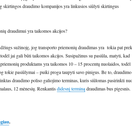
jog skirtingos draudimo kompanijos yra linkusios siūlyti skirtingus
nių draudimui yra taikomos akcijos?
džiugs sužinoję, jog transporto priemonių draudimas yra tokia pat prek
 todėl jai gali būti taikomos akcijos. Susipažinus su pasiūla, matyti, kad
 priemonių produktams yra taikomos 10 – 15 procentų nuolaidos, todėl
 jog tokie pasiūlymai – puiki proga taupyti savo pinigus. Be to, draudimo
irinktas draudimo poliso galiojimo terminas, kuris siūlomas pasirinkti nu
malaus, 12 mėnesių. Renkantis
didesnį terminą
draudimas bus pigesnis.
ngiau
.