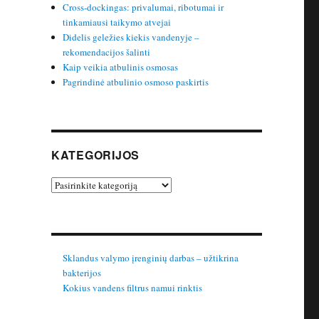
Cross-dockingas: privalumai, ribotumai ir
tinkamiausi taikymo atvejai
Didelis geležies kiekis vandenyje –
rekomendacijos šalinti
Kaip veikia atbulinis osmosas
Pagrindinė atbulinio osmoso paskirtis
KATEGORIJOS
Kategorijos
Sklandus valymo įrenginių darbas – užtikrina
bakterijos
Kokius vandens filtrus namui rinktis