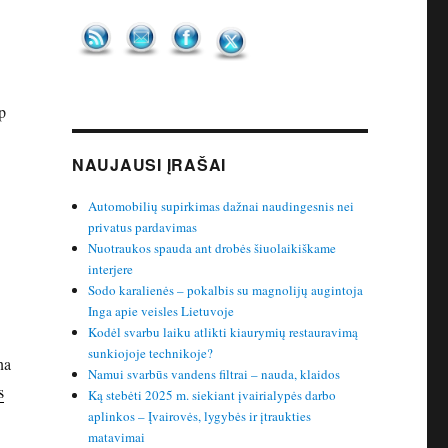
p
NAUJAUSI ĮRAŠAI
Automobilių supirkimas dažnai naudingesnis nei
privatus pardavimas
Nuotraukos spauda ant drobės šiuolaikiškame
interjere
Sodo karalienės – pokalbis su magnolijų augintoja
Inga apie veisles Lietuvoje
Kodėl svarbu laiku atlikti kiaurymių restauravimą
sunkiojoje technikoje?
na
Namui svarbūs vandens filtrai – nauda, klaidos
s
Ką stebėti 2025 m. siekiant įvairialypės darbo
aplinkos – Įvairovės, lygybės ir įtraukties
matavimai