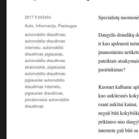
Paskelbta
2017 5 birželio
Specialistų nuomonė
Kategorijos
Auto
,
Informacija
,
Paslaugos
Žymos
automobilio draudimas
,
Daugelis draudikų dė
automobilio draudimas
ir kuo apdrausti turi
internetu
,
automobilio
įmanomiems netikėtuma
draudimas pigiausias
,
automobilio draudimas
pateiktais atsakymai
skaiciuokle
,
pigiausias
pasirinkimas?
automobilio draudimas
,
pigiausias automobilio
draudimas internetu
,
Kuomet kalbame apie 
pigiausias draudimas
,
kuo aukštesnės koky
privalomasis automobilio
esant aukštai kainai,
draudimas
negali būti kokybišk
priklauso nuo daugyb
internetu gali būti 