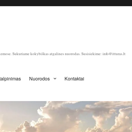
temose. Sukuriame kokybiškas atgalines nuorodas. Susisiekime: info@itturas.lt
 talpinimas
Nuorodos
Kontaktai