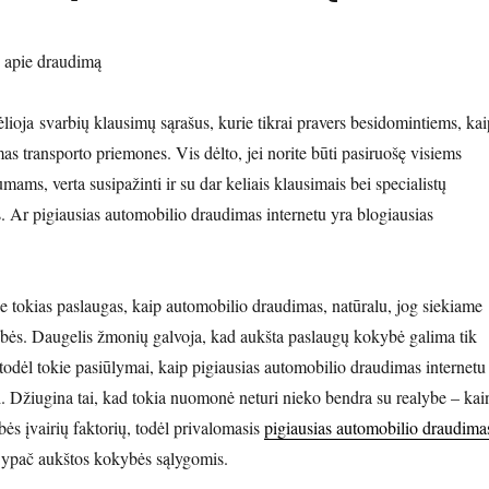
 apie draudimą
lioja svarbių klausimų sąrašus, kurie tikrai pravers besidomintiems, kai
mas transporto priemones. Vis dėlto, jei norite būti pasiruošę visiems
ms, verta susipažinti ir su dar keliais klausimais bei specialistų
s. Ar pigiausias automobilio draudimas internetu yra blogiausias
tokias paslaugas, kaip automobilio draudimas, natūralu, jog siekiame
bės. Daugelis žmonių galvoja, kad aukšta paslaugų kokybė galima tik
 todėl tokie pasiūlymai, kaip pigiausias automobilio draudimas internetu
i. Džiugina tai, kad tokia nuomonė neturi nieko bendra su realybe – kai
ės įvairių faktorių, todėl privalomasis
pigiausias automobilio draudima
su ypač aukštos kokybės sąlygomis.