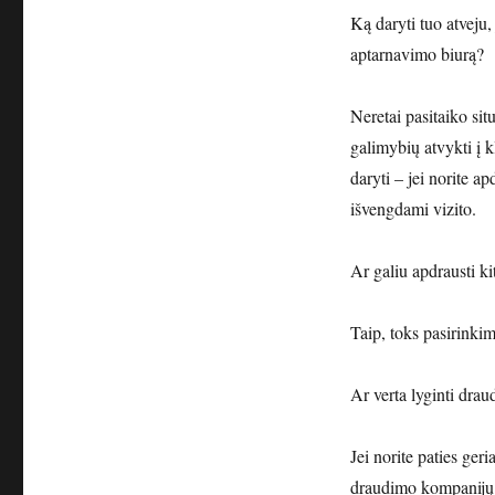
Ką daryti tuo atveju,
aptarnavimo biurą?
Neretai pasitaiko sit
galimybių atvykti į k
daryti – jei norite a
išvengdami vizito.
Ar galiu apdrausti k
Taip, toks pasirinki
Ar verta lyginti dra
Jei norite paties geri
draudimo kompanijų si