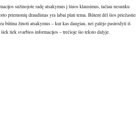
macijos sužinojote radę atsakymus į šiuos klausimus, tačiau nesunku
orto priemonių draudimas yra labai plati tema. Būtent dėl šios priežastie
ra būtina žinoti atsakymus – kur kas daugiau, nei galėjo pasirodyti iš
šiek tiek svarbios informacijos – trečioje šio teksto dalyje.