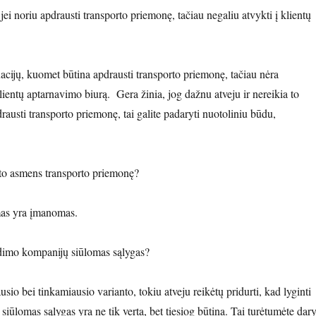
 jei noriu apdrausti transporto priemonę, tačiau negaliu atvykti į klientų
uacijų, kuomet būtina apdrausti transporto priemonę, tačiau nėra
lientų aptarnavimo biurą. Gera žinia, jog dažnu atveju ir nereikia to
pdrausti transporto priemonę, tai galite padaryti nuotoliniu būdu,
ito asmens transporto priemonę?
mas yra įmanomas.
udimo kompanijų siūlomas sąlygas?
ausio bei tinkamiausio varianto, tokiu atveju reikėtų pridurti, kad lyginti
ūlomas sąlygas yra ne tik verta, bet tiesiog būtina. Tai turėtumėte dary