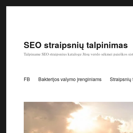
SEO straipsnių talpinimas
Talpiname SEO straipsnius kataloge Jūsų verslo sėkmei paieškos sis
FB
Bakterijos valymo įrenginiams
Straipsnių