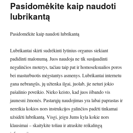
Pasidomėkite kaip naudoti
lubrikantą
Pasidomėkite kaip naudoti lubrikantą
Lubrikantai skirti sudrėkinti lytinius organus siekiant
padidinti malonumą. Juos naudoja ne tik susijaudinti
negalinčios moterys, tačiau taip pat ir homoseksualios poros
bei masturbuotis mėgstantys asmenys. Lubrikantai internetu
gana nebrangūs, jų užtenka ilgai, juolab, jie neturi jokio
pašalinio poveikio. Nieko keisto, kad juos išbando vis
jaunesni žmonės. Pastarųjų naudojimas yra labai paprastas ir
nereikia kokios nors instrukcijos galinčios padėti tinkamai
užsidėti lubrikantą. Visgi, jeigu Jums kyla kokie nors
klausimai – skaitykite toliau ir atraskite reikalingą