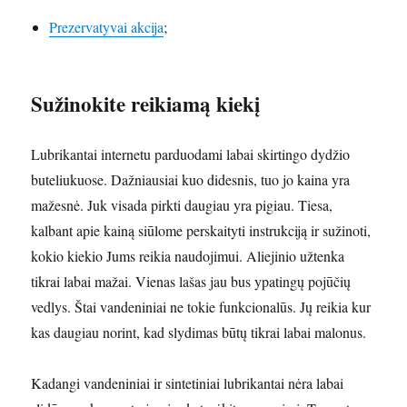
Prezervatyvai akcija
;
Sužinokite reikiamą kiekį
Lubrikantai internetu parduodami labai skirtingo dydžio
buteliukuose. Dažniausiai kuo didesnis, tuo jo kaina yra
mažesnė. Juk visada pirkti daugiau yra pigiau. Tiesa,
kalbant apie kainą siūlome perskaityti instrukciją ir sužinoti,
kokio kiekio Jums reikia naudojimui. Aliejinio užtenka
tikrai labai mažai. Vienas lašas jau bus ypatingų pojūčių
vedlys. Štai vandeniniai ne tokie funkcionalūs. Jų reikia kur
kas daugiau norint, kad slydimas būtų tikrai labai malonus.
Kadangi vandeniniai ir sintetiniai lubrikantai nėra labai