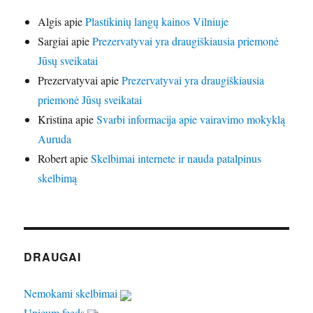
Algis
apie
Plastikinių langų kainos Vilniuje
Sargiai
apie
Prezervatyvai yra draugiškiausia priemonė
Jūsų sveikatai
Prezervatyvai
apie
Prezervatyvai yra draugiškiausia
priemonė Jūsų sveikatai
Kristina
apie
Svarbi informacija apie vairavimo mokyklą
Auruda
Robert
apie
Skelbimai internete ir nauda patalpinus
skelbimą
DRAUGAI
Nemokami skelbimai
Unicum feeds