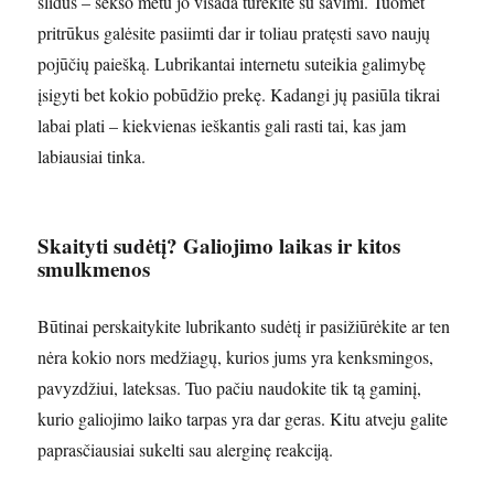
slidūs – sekso metu jo visada turėkite su savimi. Tuomet
pritrūkus galėsite pasiimti dar ir toliau pratęsti savo naujų
pojūčių paiešką. Lubrikantai internetu suteikia galimybę
įsigyti bet kokio pobūdžio prekę. Kadangi jų pasiūla tikrai
labai plati – kiekvienas ieškantis gali rasti tai, kas jam
labiausiai tinka.
Skaityti sudėtį? Galiojimo laikas ir kitos
smulkmenos
Būtinai perskaitykite lubrikanto sudėtį ir pasižiūrėkite ar ten
nėra kokio nors medžiagų, kurios jums yra kenksmingos,
pavyzdžiui, lateksas. Tuo pačiu naudokite tik tą gaminį,
kurio galiojimo laiko tarpas yra dar geras. Kitu atveju galite
paprasčiausiai sukelti sau alerginę reakciją.