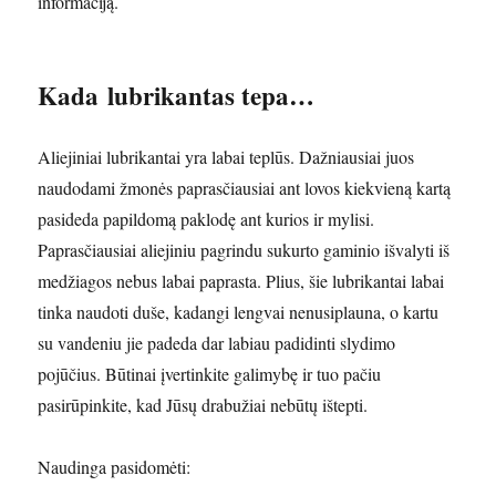
informaciją.
Kada lubrikantas tepa…
Aliejiniai lubrikantai yra labai teplūs. Dažniausiai juos
naudodami žmonės paprasčiausiai ant lovos kiekvieną kartą
pasideda papildomą paklodę ant kurios ir mylisi.
Paprasčiausiai aliejiniu pagrindu sukurto gaminio išvalyti iš
medžiagos nebus labai paprasta. Plius, šie lubrikantai labai
tinka naudoti duše, kadangi lengvai nenusiplauna, o kartu
su vandeniu jie padeda dar labiau padidinti slydimo
pojūčius. Būtinai įvertinkite galimybę ir tuo pačiu
pasirūpinkite, kad Jūsų drabužiai nebūtų ištepti.
Naudinga pasidomėti: