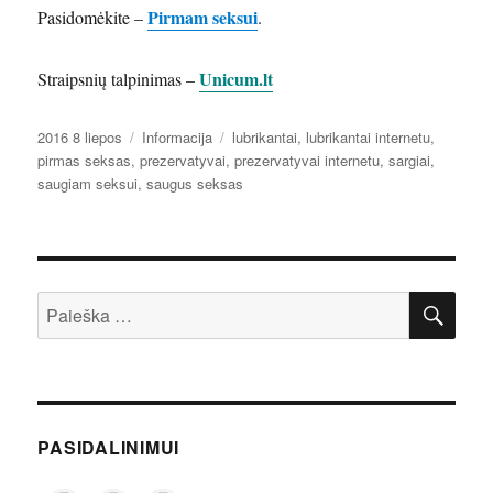
Pirmam seksui
Pasidomėkite –
.
Unicum.lt
Straipsnių talpinimas –
Paskelbta
Kategorijos
Žymos
2016 8 liepos
Informacija
lubrikantai
,
lubrikantai internetu
,
pirmas seksas
,
prezervatyvai
,
prezervatyvai internetu
,
sargiai
,
saugiam seksui
,
saugus seksas
IEŠ
Ieškoti:
PASIDALINIMUI