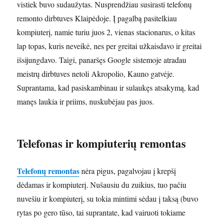
vistiek buvo sudaužytas. Nusprendžiau susirasti telefonų
remonto dirbtuves Klaipėdoje. Į pagalbą pasitelkiau
kompiuterį, namie turiu juos 2, vienas stacionarus, o kitas
lap topas, kuris neveikė, nes per greitai užkaisdavo ir greitai
išsijungdavo. Taigi, panaršęs Google sistemoje atradau
meistrų dirbtuves netoli Akropolio, Kauno gatvėje.
Suprantama, kad pasiskambinau ir sulaukęs atsakymą, kad
manęs laukia ir priims, nuskubėjau pas juos.
Telefonas ir kompiuterių remontas
Telefonų remontas
nėra pigus, pagalvojau į krepšį
dėdamas ir kompiuterį. Nušausiu du zuikius, tuo pačiu
nuvešiu ir kompiuterį, su tokia mintimi sėdau į taksą (buvo
rytas po gero tūso, tai suprantate, kad vairuoti tokiame