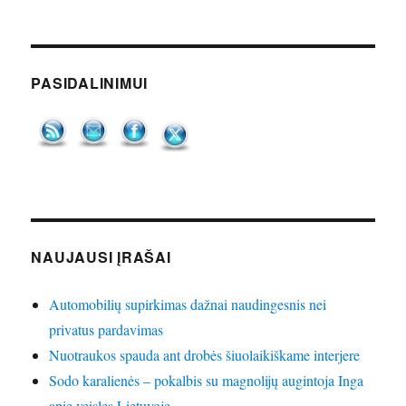
PASIDALINIMUI
NAUJAUSI ĮRAŠAI
Automobilių supirkimas dažnai naudingesnis nei
privatus pardavimas
Nuotraukos spauda ant drobės šiuolaikiškame interjere
Sodo karalienės – pokalbis su magnolijų augintoja Inga
apie veisles Lietuvoje