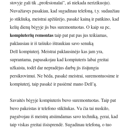
stovyje gali tik „profesionalai”, aš niekada nerizikuoju).
Nuvažiavęs pasakiau, kad sugadinau telefoną, t.y. sudaužiau
jo stikliuką, meistrai apžiūrėjo, pasakė kainą ir patikino, kad
kelių dienų bėgyje jis bus suremontuotas. O kaip su pc,
kompiuterių remontas
taip pat pat pas jus teikiamas,
paklausiau ir iš tašiuko ištraukiau savo senuką
Dell kompiuterį. Meistrai paklausinėjo kas jam yra,
suprantama, papasakojau kad kompiuteris labai greitai
užkaista, todėl dar nepradėjus darbų jis išsijungia
persikrovimui. Ne bėda, pasakė meistrai, suremontuosime ir
kompiuterį, taip pasakė ir pasiėmė mano Dell’ą.
Savaitės bėgyje kompiuteris buvo suremontuotas. Taip pat
buvo pakeistas ir telefono stikliukas. Va čia tai nuskilo,
pagalvojau iš meistrų atsiimdamas savo techniką, gerai, kad
taip viskas greitai išsisprendė. Sugadinau telefoną, o tuo