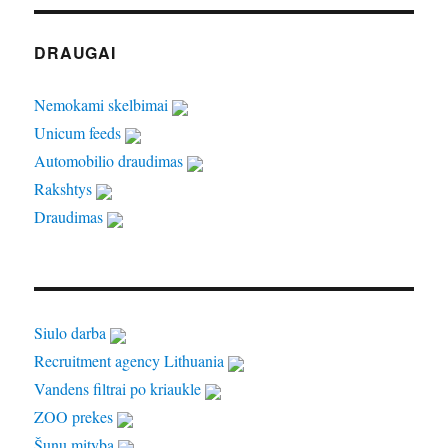
DRAUGAI
Nemokami skelbimai
Unicum feeds
Automobilio draudimas
Rakshtys
Draudimas
Siulo darba
Recruitment agency Lithuania
Vandens filtrai po kriaukle
ZOO prekes
Šunų mityba