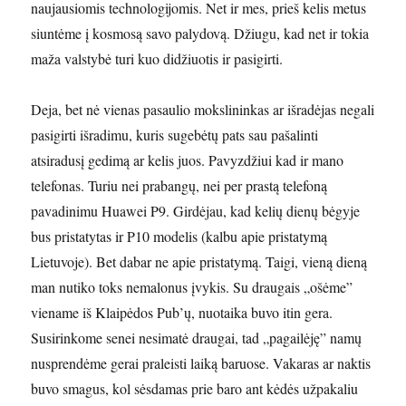
naujausiomis technologijomis. Net ir mes, prieš kelis metus
siuntėme į kosmosą savo palydovą. Džiugu, kad net ir tokia
maža valstybė turi kuo didžiuotis ir pasigirti.
Deja, bet nė vienas pasaulio mokslininkas ar išradėjas negali
pasigirti išradimu, kuris sugebėtų pats sau pašalinti
atsiradusį gedimą ar kelis juos. Pavyzdžiui kad ir mano
telefonas. Turiu nei prabangų, nei per prastą telefoną
pavadinimu Huawei P9. Girdėjau, kad kelių dienų bėgyje
bus pristatytas ir P10 modelis (kalbu apie pristatymą
Lietuvoje). Bet dabar ne apie pristatymą. Taigi, vieną dieną
man nutiko toks nemalonus įvykis. Su draugais „ošėme”
viename iš Klaipėdos Pub’ų, nuotaika buvo itin gera.
Susirinkome senei nesimatė draugai, tad „pagailėję” namų
nusprendėme gerai praleisti laiką baruose. Vakaras ar naktis
buvo smagus, kol sėsdamas prie baro ant kėdės užpakaliu