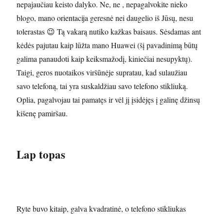
nepajaučiau keisto dalyko. Ne, ne , nepagalvokite nieko
blogo, mano orientacija geresnė nei daugelio iš Jūsų, nesu
tolerastas 😉 Tą vakarą nutiko kažkas baisaus. Sėsdamas ant
kėdės pajutau kaip lūžta mano Huawei (šį pavadinimą būtų
galima panaudoti kaip keiksmažodį, kiniečiai nesupyktų).
Taigi, geros nuotaikos viršūnėje supratau, kad sulaužiau
savo telefoną, tai yra suskaldžiau savo telefono stikliuką.
Oplia, pagalvojau tai pamatęs ir vėl jį įsidėjęs į galinę džinsų
kišenę pamiršau.
Lap topas
Ryte buvo kitaip, galva kvadratinė, o telefono stikliukas