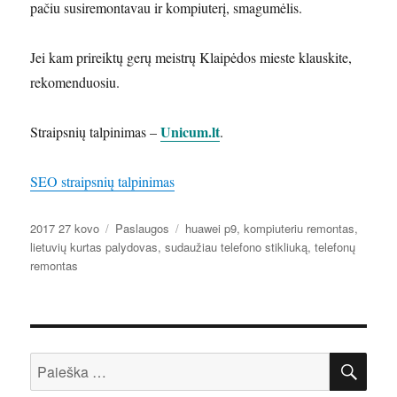
pačiu susiremontavau ir kompiuterį, smagumėlis.
Jei kam prireiktų gerų meistrų Klaipėdos mieste klauskite,
rekomenduosiu.
Unicum.lt
Straipsnių talpinimas –
.
SEO straipsnių talpinimas
Paskelbta
Kategorijos
Žymos
2017 27 kovo
Paslaugos
huawei p9
,
kompiuteriu remontas
,
lietuvių kurtas palydovas
,
sudaužiau telefono stikliuką
,
telefonų
remontas
IEŠ
Ieškoti: