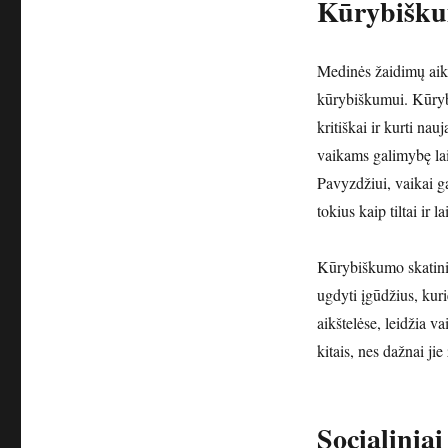
Kūrybiškum
Medinės žaidimų aikšt
kūrybiškumui. Kūryb
kritiškai ir kurti nau
vaikams galimybę lais
Pavyzdžiui, vaikai g
tokius kaip tiltai ir la
Kūrybiškumo skatinim
ugdyti įgūdžius, kur
aikštelėse, leidžia v
kitais, nes dažnai jie
Socialinia