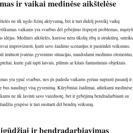
as ir vaikai medinėse aikštelėse
elės ne tik ugdo fizinį aktyvumą, bet ir turi didelį poveikį vaikų
iškumas vaikams yra svarbus dėl gebėjimo išspręsti problemas, mąstyt
jas idėjas. Medinės aikštelės, kuriose nėra tikslių ribų ir struktūrų, suteiki
vai improvizuoti, kurti savo žaidimo scenarijus ir pasirinkti veiksmus.
ali imituoti įvairias gyvenimo situacijas, naudodami medinius elementus
ipteliai, kurie gali tapti laivais, pilimis ar kitais fantastiniais objektais.
as yra ypač svarbus, nes jis padeda vaikams geriau suprasti pasaulį ir
ie bus naudingi visą gyvenimą. Kūrybiniai žaidimai, atliekami medinėse
aikams ne tik lavinti savo vaizduotę, bet ir gebėjimą bendradarbiauti su
 žaidžia grupėse ir turi susitarti dėl bendrų veiksmų.
i įgūdžiai ir bendradarbiavimas