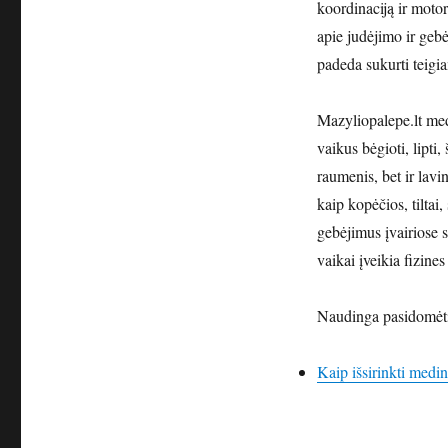
koordinaciją ir moto
apie judėjimo ir gebė
padeda sukurti teigia
Mazyliopalepe.lt me
vaikus bėgioti, lipti,
raumenis, bet ir lavi
kaip kopėčios, tiltai,
gebėjimus įvairiose s
vaikai įveikia fizines 
Naudinga pasidomėt
Kaip išsirinkti medi