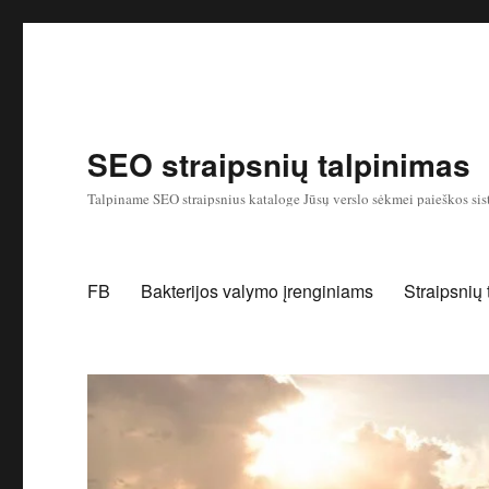
SEO straipsnių talpinimas
Talpiname SEO straipsnius kataloge Jūsų verslo sėkmei paieškos sis
FB
Bakterijos valymo įrenginiams
Straipsnių