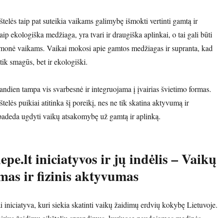
telės taip pat suteikia vaikams galimybę išmokti vertinti gamtą ir
p ekologiška medžiaga, yra tvari ir draugiška aplinkai, o tai gali būti
emonė vaikams. Vaikai mokosi apie gamtos medžiagas ir supranta, kad
 tik smagūs, bet ir ekologiški.
ndien tampa vis svarbesnė ir integruojama į įvairias švietimo formas.
elės puikiai atitinka šį poreikį, nes ne tik skatina aktyvumą ir
padeda ugdyti vaikų atsakomybę už gamtą ir aplinką.
pe.lt iniciatyvos ir jų indėlis
– Vaikų
as ir fizinis aktyvumas
i iniciatyva, kuri siekia skatinti vaikų žaidimų erdvių kokybę Lietuvoje.