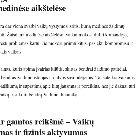
medinėse aikštelėse
yra dar viena svarbi vaikų vystymosi sritis, kurią medinės žaidimų
inti. Žaisdami medinėse aikštelėse, vaikai mokosi dirbti komandoje,
pręsti problemas kartu. Jie mokosi priimti kitus, pasiekti kompromisų ir
tais vaikais.
inas, kuris apima įvairias kliūtis, skirtas bendrai žaidimo patirčiai,
 bendras žaidimo istorijas ir dalytis savo idėjomis. Tai suteikia vaikams
iškumą ir supratimą apie kitų jausmus ir poreikius, nes jie dažnai turi
ų vaikų ir sukurti bendrą žaidimo dinamiką.
ir gamtos reikšmė
– Vaikų
as ir fizinis aktyvumas