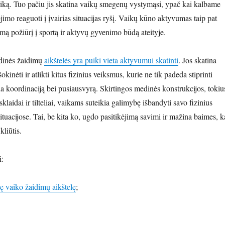
riką. Tuo pačiu jis skatina vaikų smegenų vystymąsi, ypač kai kalbame
jimo reaguoti į įvairias situacijas ryšį. Vaikų kūno aktyvumas taip pat
mą požiūrį į sportą ir aktyvų gyvenimo būdą ateityje.
dinės žaidimų
aikštelės yra puiki vieta aktyvumui skatinti
. Jos skatina
 šokinėti ir atlikti kitus fizinius veiksmus, kurie ne tik padeda stiprinti
na koordinaciją bei pusiausvyrą. Skirtingos medinės konstrukcijos, tokiu
 sklaidai ir tilteliai, vaikams suteikia galimybę išbandyti savo fizinius
ituacijose. Tai, be kita ko, ugdo pasitikėjimą savimi ir mažina baimes, k
kliūtis.
i:
nę vaiko žaidimų aikštelę
;