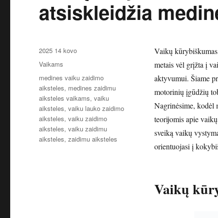
atsiskleidžia medin
Paskelbta
2025 14 kovo
Vaikų kūrybiškumas i
Kategorijos
Vaikams
metais vėl grįžta į v
Žymos
medines vaiku zaidimo
aktyvumui. Šiame pri
aiksteles
,
medines zaidimu
motorinių įgūdžių to
aiksteles vaikams
,
vaiku
Nagrinėsime, kodėl m
aiksteles
,
vaiku lauko zaidimo
aiksteles
,
vaiku zaidimo
teorijomis apie vaikų 
aiksteles
,
vaiku zaidimu
sveiką vaikų vystymąs
aiksteles
,
zaidimu aiksteles
orientuojasi į kokyb
Vaikų kūry