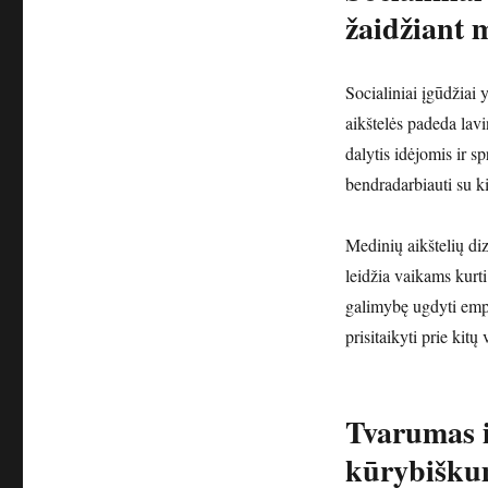
žaidžiant 
Socialiniai įgūdžiai 
aikštelės padeda lav
dalytis idėjomis ir s
bendradarbiauti su ki
Medinių aikštelių diza
leidžia vaikams kurti
galimybę ugdyti empat
prisitaikyti prie kit
Tvarumas 
kūrybiškum