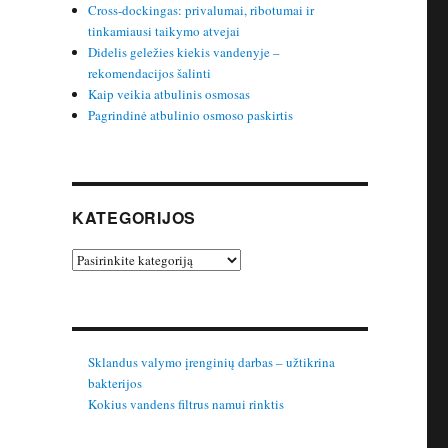
Cross-dockingas: privalumai, ribotumai ir
tinkamiausi taikymo atvejai
Didelis geležies kiekis vandenyje –
rekomendacijos šalinti
Kaip veikia atbulinis osmosas
Pagrindinė atbulinio osmoso paskirtis
KATEGORIJOS
Kategorijos
Sklandus valymo įrenginių darbas – užtikrina
bakterijos
Kokius vandens filtrus namui rinktis