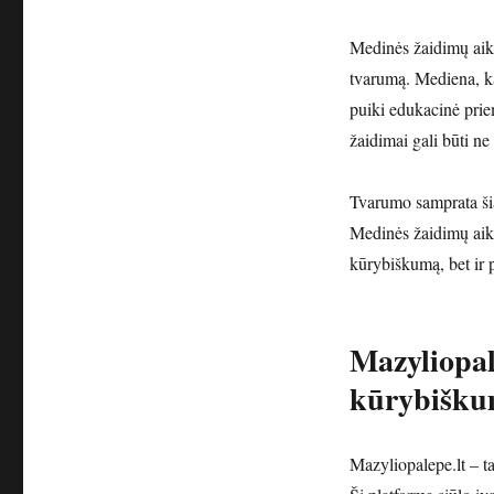
Medinės žaidimų aikš
tvarumą. Mediena, kai
puiki edukacinė pri
žaidimai gali būti ne
Tvarumo samprata šia
Medinės žaidimų aikšt
kūrybiškumą, bet ir 
Mazyliopale
kūrybiškum
Mazyliopalepe.lt – ta