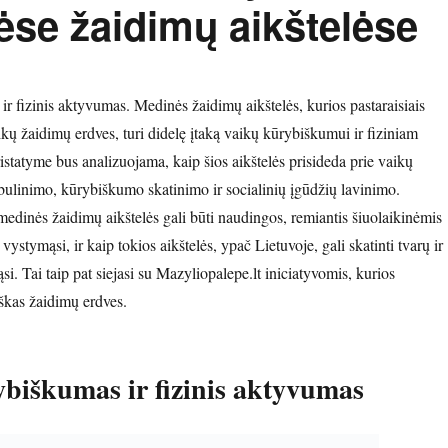
ėse žaidimų aikštelėse
r fizinis aktyvumas. Medinės žaidimų aikštelės, kurios pastaraisiais
aikų žaidimų erdves, turi didelę įtaką vaikų kūrybiškumui ir fiziniam
statyme bus analizuojama, kaip šios aikštelės prisideda prie vaikų
bulinimo, kūrybiškumo skatinimo ir socialinių įgūdžių lavinimo.
edinės žaidimų aikštelės gali būti naudingos, remiantis šiuolaikinėmis
vystymąsi, ir kaip tokios aikštelės, ypač Lietuvoje, gali skatinti tvarų ir
i. Tai taip pat siejasi su Mazyliopalepe.lt iniciatyvomis, kurios
iškas žaidimų erdves.
biškumas ir fizinis aktyvumas