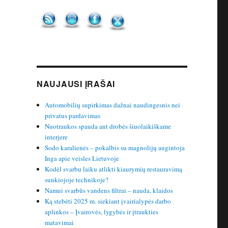
NAUJAUSI ĮRAŠAI
Automobilių supirkimas dažnai naudingesnis nei
privatus pardavimas
Nuotraukos spauda ant drobės šiuolaikiškame
interjere
Sodo karalienės – pokalbis su magnolijų augintoja
Inga apie veisles Lietuvoje
Kodėl svarbu laiku atlikti kiaurymių restauravimą
sunkiojoje technikoje?
Namui svarbūs vandens filtrai – nauda, klaidos
Ką stebėti 2025 m. siekiant įvairialypės darbo
aplinkos – Įvairovės, lygybės ir įtraukties
matavimai