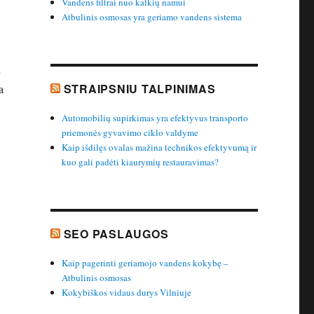
Vandens filtrai nuo kalkių namui
Atbulinis osmosas yra geriamo vandens sistema
i
STRAIPSNIU TALPINIMAS
a
Automobilių supirkimas yra efektyvus transporto
,
priemonės gyvavimo ciklo valdyme
Kaip išdilęs ovalas mažina technikos efektyvumą ir
kuo gali padėti kiaurymių restauravimas?
SEO PASLAUGOS
Kaip pagerinti geriamojo vandens kokybę –
Atbulinis osmosas
Kokybiškos vidaus durys Vilniuje