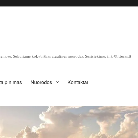
temose. Sukuriame kokybiškas atgalines nuorodas. Susisiekime: info@itturas.lt
 talpinimas
Nuorodos
Kontaktai