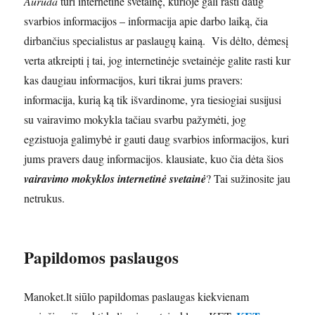
Auruda
turi internetinė svetainę, kurioje gali rasti daug
svarbios informacijos – informacija apie darbo laiką, čia
dirbančius specialistus ar paslaugų kainą. Vis dėlto, dėmesį
verta atkreipti į tai, jog internetinėje svetainėje galite rasti kur
kas daugiau informacijos, kuri tikrai jums pravers:
informacija, kurią ką tik išvardinome, yra tiesiogiai susijusi
su vairavimo mokykla tačiau svarbu pažymėti, jog
egzistuoja galimybė ir gauti daug svarbios informacijos, kuri
jums pravers daug informacijos. klausiate, kuo čia dėta šios
vairavimo mokyklos internetinė svetainė
? Tai sužinosite jau
netrukus.
Papildomos paslaugos
Manoket.lt siūlo papildomas paslaugas kiekvienam