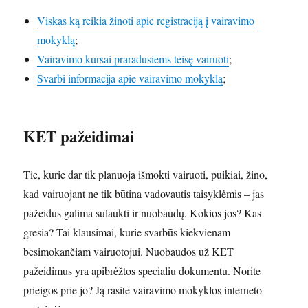
Viskas ką reikia žinoti apie registraciją į vairavimo
mokyklą
;
Vairavimo kursai praradusiems teisę vairuoti
;
Svarbi informacija apie vairavimo mokyklą
;
KET pažeidimai
Tie, kurie dar tik planuoja išmokti vairuoti, puikiai, žino,
kad vairuojant ne tik būtina vadovautis taisyklėmis – jas
pažeidus galima sulaukti ir nuobaudų. Kokios jos? Kas
gresia? Tai klausimai, kurie svarbūs kiekvienam
besimokančiam vairuotojui. Nuobaudos už KET
pažeidimus yra apibrėžtos specialiu dokumentu. Norite
prieigos prie jo? Ją rasite vairavimo mokyklos interneto