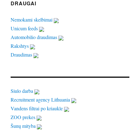
DRAUGAI
Nemokami skelbimai
Unicum feeds
Automobilio draudimas
Rakshtys
Draudimas
Siulo darba
Recruitment agency Lithuania
Vandens filtrai po kriaukle
ZOO prekes
Šunų mityba