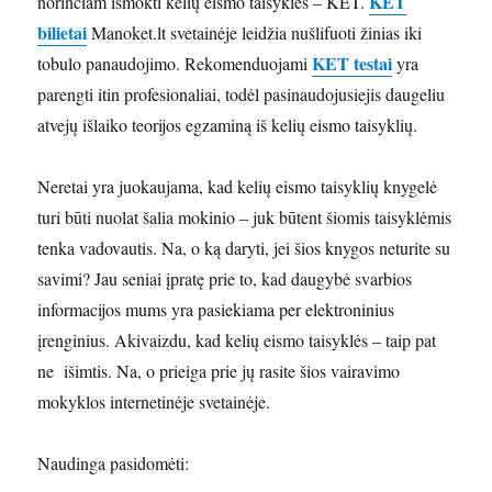
KET
norinčiam išmokti kelių eismo taisykles – KET.
bilietai
Manoket.lt svetainėje leidžia nušlifuoti žinias iki
KET testai
tobulo panaudojimo. Rekomenduojami
yra
parengti itin profesionaliai, todėl pasinaudojusiejis daugeliu
atvejų išlaiko teorijos egzaminą iš kelių eismo taisyklių.
Neretai yra juokaujama, kad kelių eismo taisyklių knygelė
turi būti nuolat šalia mokinio – juk būtent šiomis taisyklėmis
tenka vadovautis. Na, o ką daryti, jei šios knygos neturite su
savimi? Jau seniai įpratę prie to, kad daugybė svarbios
informacijos mums yra pasiekiama per elektroninius
įrenginius. Akivaizdu, kad kelių eismo taisyklės – taip pat
ne išimtis. Na, o prieiga prie jų rasite šios vairavimo
mokyklos internetinėje svetainėje.
Naudinga pasidomėti: