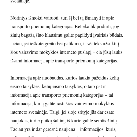
svetainėje.
Norintys išmokti vairuoti turi šį bei tą išmanyti ir apie
transporto priemonių kategorijas. Belieka tik pridurti, jog
žinių bagažą šiuo klausimu galite papildyti įvairiais būdais,
tačiau, jei ieškote greito bei patikimo, ir vėl teks užsukti į
šios vairavimo mokyklos interneto puslapį – čia jūsų lauks
išsami informacija apie transporto priemonių kategorijas.
Informacija apie nuobaudas, kurios laukia pažeidus kelių
eismo taisykles, kelių eismo taisyklės, o taip pat ir
informacija apie transporto priemonių kategorijas – tai
informacija, kurią galite rasti šios vairavimo mokyklos
interneto svetainėje. Taigi, jei šioje srityje jūs dar esate
naujokas, turite puikų šaltinį, iš kurio galite semtis žinių.
Tačiau yra ir dar geresnė naujiena – informacijos, kurią