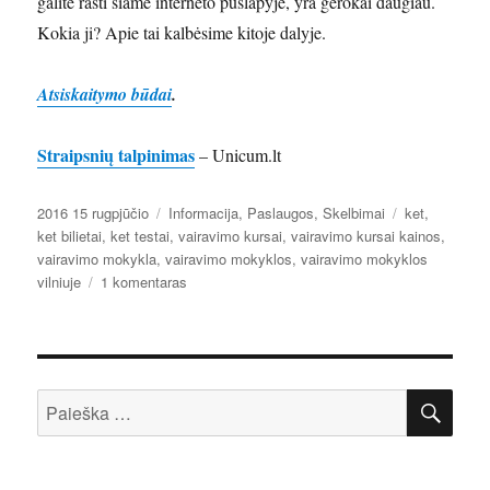
galite rasti šiame interneto puslapyje, yra gerokai daugiau.
Kokia ji? Apie tai kalbėsime kitoje dalyje.
Atsiskaitymo būdai
.
Straipsnių talpinimas
– Unicum.lt
Paskelbta
Kategorijos
Žymos
2016 15 rugpjūčio
Informacija
,
Paslaugos
,
Skelbimai
ket
,
ket bilietai
,
ket testai
,
vairavimo kursai
,
vairavimo kursai kainos
,
vairavimo mokykla
,
vairavimo mokyklos
,
vairavimo mokyklos
įraše
vilniuje
1 komentaras
Svarbi
informacija
apie
vairavimo
IEŠ
mokyklą
Ieškoti:
Auruda