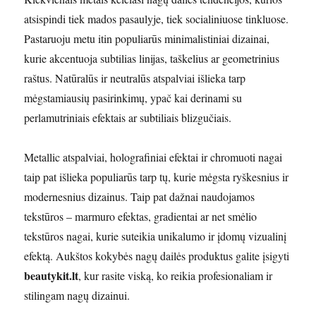
atsispindi tiek mados pasaulyje, tiek socialiniuose tinkluose.
Pastaruoju metu itin populiarūs minimalistiniai dizainai,
kurie akcentuoja subtilias linijas, taškelius ar geometrinius
raštus. Natūralūs ir neutralūs atspalviai išlieka tarp
mėgstamiausių pasirinkimų, ypač kai derinami su
perlamutriniais efektais ar subtiliais blizgučiais.
Metallic atspalviai, holografiniai efektai ir chromuoti nagai
taip pat išlieka populiarūs tarp tų, kurie mėgsta ryškesnius ir
modernesnius dizainus. Taip pat dažnai naudojamos
tekstūros – marmuro efektas, gradientai ar net smėlio
tekstūros nagai, kurie suteikia unikalumo ir įdomų vizualinį
efektą. Aukštos kokybės nagų dailės produktus galite įsigyti
beautykit.lt
, kur rasite viską, ko reikia profesionaliam ir
stilingam nagų dizainui.