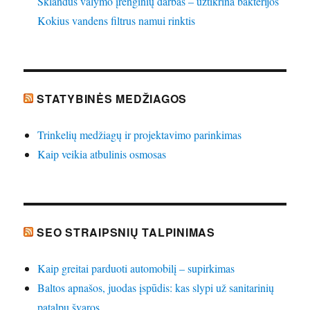
Sklandus valymo įrenginių darbas – užtikrina bakterijos
Kokius vandens filtrus namui rinktis
STATYBINĖS MEDŽIAGOS
Trinkelių medžiagų ir projektavimo parinkimas
Kaip veikia atbulinis osmosas
SEO STRAIPSNIŲ TALPINIMAS
Kaip greitai parduoti automobilį – supirkimas
Baltos apnašos, juodas įspūdis: kas slypi už sanitarinių
patalpų švaros