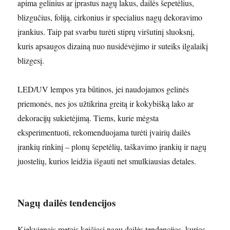
apima gelinius ar įprastus nagų lakus, dailės šepetėlius,
blizgučius, foliją, cirkonius ir specialius nagų dekoravimo
įrankius. Taip pat svarbu turėti stiprų viršutinį sluoksnį,
kuris apsaugos dizainą nuo nusidėvėjimo ir suteiks ilgalaikį
blizgesį.
LED/UV lempos yra būtinos, jei naudojamos gelinės
priemonės, nes jos užtikrina greitą ir kokybišką lako ar
dekoracijų sukietėjimą. Tiems, kurie mėgsta
eksperimentuoti, rekomenduojama turėti įvairių dailės
įrankių rinkinį – plonų šepetėlių, taškavimo įrankių ir nagų
juostelių, kurios leidžia išgauti net smulkiausias detales.
Nagų dailės tendencijos
Kiekvienais metais keičiasi nagų dailės tendencijos, kurios