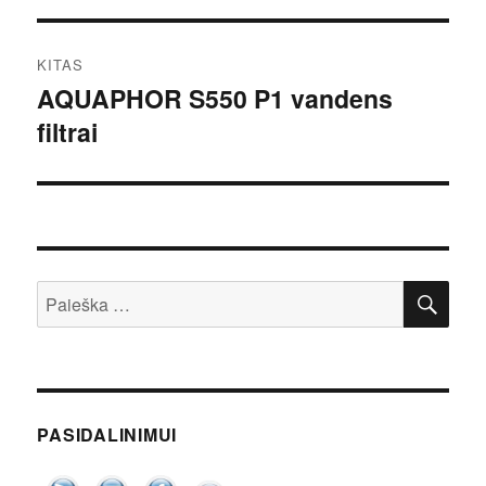
KITAS
AQUAPHOR S550 P1 vandens
Kitas
filtrai
įrašas:
IEŠ
Ieškoti:
PASIDALINIMUI