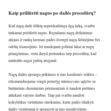
Kaip prižiūrėti nagus po dailės procedūrų?
Kad nagų dailė išliktų nepriekaištinga ilgą laiką, svarbu
tinkamai prižiūrėti nagus. Reguliarus nagų drėkinimas
aliejais ir rankų kremais padės išvengti nagų lūžinėjimo bei
odelių išsausėjimo. Jei naudojami geliniai lakai ar nagų
priauginimas, verta daryti pertraukas tarp procedūrų, kad
natūralūs nagai galėtų atsigauti.
Nagų dailės apsauga priklauso ir nuo kasdienės veiklos –
rekomenduojama vengti pernelyg intensyvaus sąlyčio su
buitinėmis cheminėmis priemonėmis ir naudoti pirštines
atliekant valymo darbus. Taip pat svarbu naudoti
kokybiškus viršutinius sluoksnius, kurie padės išlaikyti
dailės vientisumą ir apsaugoti ją nuo nusidėvėjimo.