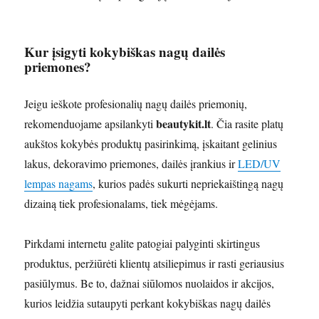
Kur įsigyti kokybiškas nagų dailės
priemones?
Jeigu ieškote profesionalių nagų dailės priemonių,
beautykit.lt
rekomenduojame apsilankyti
. Čia rasite platų
aukštos kokybės produktų pasirinkimą, įskaitant gelinius
lakus, dekoravimo priemones, dailės įrankius ir
LED/UV
lempas nagams
, kurios padės sukurti nepriekaištingą nagų
dizainą tiek profesionalams, tiek mėgėjams.
Pirkdami internetu galite patogiai palyginti skirtingus
produktus, peržiūrėti klientų atsiliepimus ir rasti geriausius
pasiūlymus. Be to, dažnai siūlomos nuolaidos ir akcijos,
kurios leidžia sutaupyti perkant kokybiškas nagų dailės