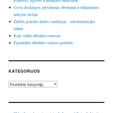
Įvairovės, lygybės ir įtraukties matavimai
Cross-dockingas: privalumai, ribotumai ir tinkamiausi
taikymo atvejai
Didelis geležies kiekis vandenyje – rekomendacijos
šalinti
Kaip veikia atbulinis osmosas
Pagrindinė atbulinio osmoso paskirtis
KATEGORIJOS
Kategorijos