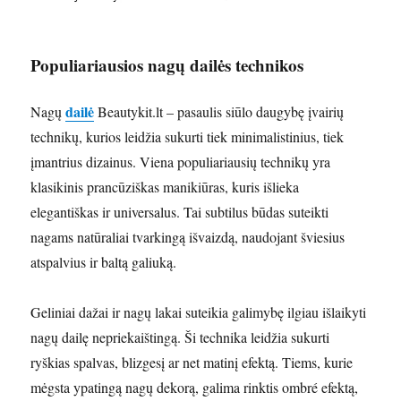
Populiariausios nagų dailės technikos
dailė
Nagų
Beautykit.lt – pasaulis siūlo daugybę įvairių
technikų, kurios leidžia sukurti tiek minimalistinius, tiek
įmantrius dizainus. Viena populiariausių technikų yra
klasikinis prancūziškas manikiūras, kuris išlieka
elegantiškas ir universalus. Tai subtilus būdas suteikti
nagams natūraliai tvarkingą išvaizdą, naudojant šviesius
atspalvius ir baltą galiuką.
Geliniai dažai ir nagų lakai suteikia galimybę ilgiau išlaikyti
nagų dailę nepriekaištingą. Ši technika leidžia sukurti
ryškias spalvas, blizgesį ar net matinį efektą. Tiems, kurie
mėgsta ypatingą nagų dekorą, galima rinktis ombré efektą,