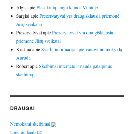
Algis
apie
Plastikinių langų kainos Vilniuje
Sargiai
apie
Prezervatyvai yra draugiškiausia priemonė
Jūsų sveikatai
Prezervatyvai
apie
Prezervatyvai yra draugiškiausia
priemonė Jūsų sveikatai
Kristina
apie
Svarbi informacija apie vairavimo mokyklą
Auruda
Robert
apie
Skelbimai internete ir nauda patalpinus
skelbimą
DRAUGAI
Nemokami skelbimai
Unicum feeds