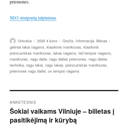
priemones.
SEO straipsnių talpinimas
Autorius
Paskelbta
Kategorijos
Žymos
Unicalus
2025 4 kovo
Grožis
,
Informacija
,
Menas
geliniai lakai nagams
,
klasikinis manikiuras
,
klasikinis
prancuziskas manikiuras
,
lakas nagams
,
led lempos nagams
,
manikiuras
,
nagu daile
,
nagu dailes priemones
,
nagu dailes
technika
,
nagu lakai
,
nagu lakas
,
prancuziskas manikiuras
,
priemones nagu dailei
,
uv lempos nagams
Navigacija
ANKSTESNIS
tarp
Šokiai vaikams Vilniuje – bilietas į
Ankstesnis
pasitikėjimą ir kūrybą
įrašas:
įrašų