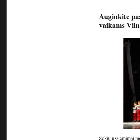
Auginkite pas
vaikams Viln
Šokių užsiėmimai mok