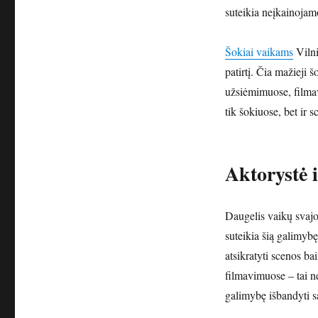
suteikia neįkainojamo
Šokiai vaikams
Vilni
patirtį. Čia mažieji š
užsiėmimuose, filmav
tik šokiuose, bet ir 
Aktorystė 
Daugelis vaikų svajo
suteikia šią galimyb
atsikratyti scenos ba
filmavimuose – tai ne
galimybę išbandyti sa