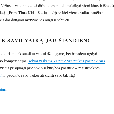
įgūdžius – vaikai mokosi dirbti komandoje, palaikyti vieni kitus ir išreikšt
desį. „PrimeTime Kids“ šokių studijoje kiekvienas vaikas jaučiasi
ikia dar daugiau motyvacijos augti ir tobulėti.
E SAVO VAIKĄ JAU ŠIANDIEN!
, kuris ne tik suteiktų vaikui džiaugsmo, bet ir padėtų ugdyti
mo kompetencijas,
šokiai vaikams Vilniuje yra puikus pasirinkimas
.
čia prisijungti prie šokio ir kūrybos pasaulio – registruokitės
lt
ir padėkite savo vaikui atskleisti savo talentą!
nimas