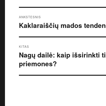
Navigacija
ANKSTESNIS
tarp
Kaklaraiščių mados tendenc
Ankstesnis
įrašas:
įrašų
KITAS
Nagų dailė: kaip išsirinkti 
Kitas
įrašas:
priemones?