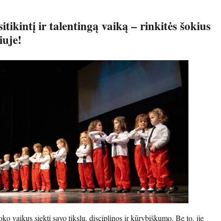
itikintį ir talentingą vaiką – rinkitės šokius
iuje!
o vaikus siekti savo tikslų, disciplinos ir kūrybiškumo. Be to, jie