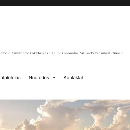
temose. Sukuriame kokybiškas atgalines nuorodas. Susisiekime: info@itturas.lt
 talpinimas
Nuorodos
Kontaktai