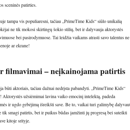
s sceninės patirties.
uje tampa vis populiaresni, tačiau „PrimeTime Kids“ siūlo unikalią
okėjai ne tik mokosi skirtingų šokio stilių, bet ir dalyvauja aktorystės
imuose bei pasirodymuose. Tai leidžia vaikams atrasti savo talentus ne
scenoje ar ekrane!
ir filmavimai – neįkainojama patirtis
ja būti aktoriais, tačiau dažnai nedrįsta pabandyti. „PrimeTime Kids“
ę! Aktorystės užsiėmimai lavina vaiko emocinį intelektą, padeda
imės ir ugdo gebėjimą išreikšti save. Be to, vaikai turi galimybę dalyvaut
 tik smagi patirtis, bet ir puikus būdas įamžinti jų progresą bei suteikti
ve kitoje srityje.