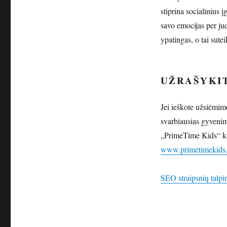
stiprina socialinius 
savo emocijas per ju
ypatingas, o tai sute
UŽRAŠYKIT
Jei ieškote užsiėmimo
svarbiausias gyveni
„PrimeTime Kids“ kvie
www.primetimekids.
SEO straipsnių talpi