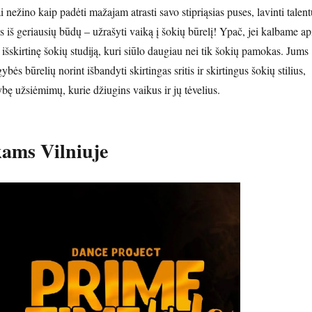
 nežino kaip padėti mažajam atrasti savo stipriąsias puses, lavinti talent
as iš geriausių būdų – užrašyti vaiką į šokių būrelį! Ypač, jei kalbame ap
šskirtinę šokių studiją, kuri siūlo daugiau nei tik šokių pamokas. Jums
bės būrelių norint išbandyti skirtingas sritis ir skirtingus šokių stilius,
ybę užsiėmimų, kurie džiugins vaikus ir jų tėvelius.
kams Vilniuje