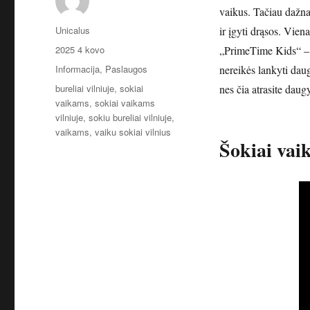
vaikus. Tačiau dažnai
Autorius
Unicalus
ir įgyti drąsos. Vien
Paskelbta
2025 4 kovo
„PrimeTime Kids“ – i
Kategorijos
Informacija
,
Paslaugos
nereikės lankyti daugy
Žymos
bureliai vilniuje
,
sokiai
nes čia atrasite daug
vaikams
,
sokiai vaikams
vilniuje
,
sokiu bureliai vilniuje
,
vaikams
,
vaiku sokiai vilnius
Šokiai vai