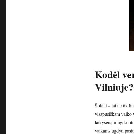
Kodėl ver
Vilniuje?
Šokiai – tai ne tik l
visapusiškam vaiko v
laikyseną ir ugdo ri
vaikams ugdyti pasi