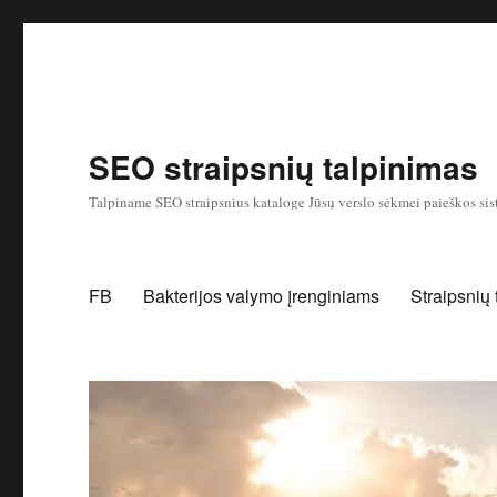
SEO straipsnių talpinimas
Talpiname SEO straipsnius kataloge Jūsų verslo sėkmei paieškos sis
FB
Bakterijos valymo įrenginiams
Straipsnių