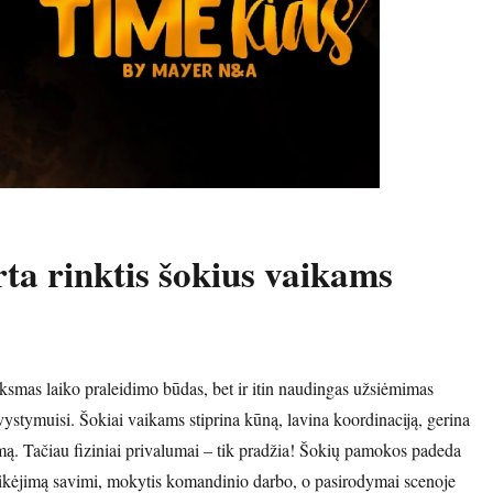
ta rinktis šokius vaikams
inksmas laiko praleidimo būdas, bet ir itin naudingas užsiėmimas
ystymuisi. Šokiai vaikams stiprina kūną, lavina koordinaciją, gerina
tmą. Tačiau fiziniai privalumai – tik pradžia! Šokių pamokos padeda
tikėjimą savimi, mokytis komandinio darbo, o pasirodymai scenoje