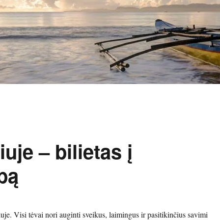
uje – bilietas į
ybą
je. Visi tėvai nori auginti sveikus, laimingus ir pasitikinčius savimi