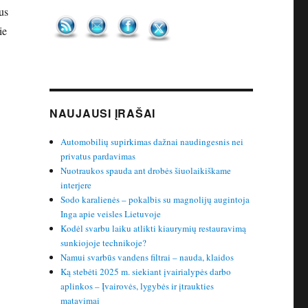
us
ie
NAUJAUSI ĮRAŠAI
Automobilių supirkimas dažnai naudingesnis nei
privatus pardavimas
Nuotraukos spauda ant drobės šiuolaikiškame
interjere
Sodo karalienės – pokalbis su magnolijų augintoja
Inga apie veisles Lietuvoje
Kodėl svarbu laiku atlikti kiaurymių restauravimą
sunkiojoje technikoje?
Namui svarbūs vandens filtrai – nauda, klaidos
Ką stebėti 2025 m. siekiant įvairialypės darbo
aplinkos – Įvairovės, lygybės ir įtraukties
matavimai