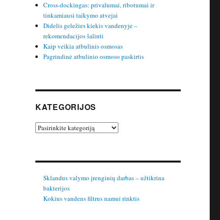
Cross-dockingas: privalumai, ribotumai ir
tinkamiausi taikymo atvejai
Didelis geležies kiekis vandenyje –
rekomendacijos šalinti
Kaip veikia atbulinis osmosas
Pagrindinė atbulinio osmoso paskirtis
KATEGORIJOS
Kategorijos
Sklandus valymo įrenginių darbas – užtikrina
bakterijos
Kokius vandens filtrus namui rinktis