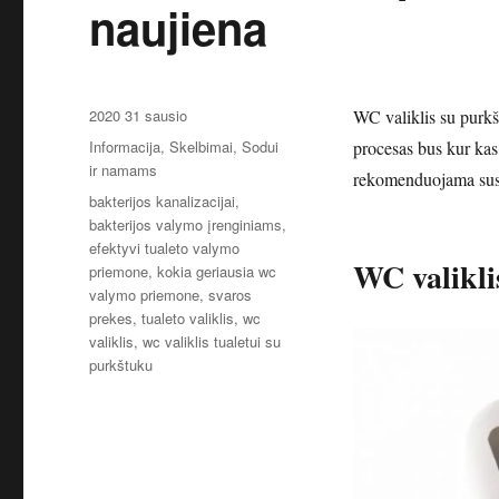
naujiena
Paskelbta
2020 31 sausio
WC valiklis su purkš
Kategorijos
Informacija
,
Skelbimai
,
Sodui
procesas bus kur ka
ir namams
rekomenduojama susku
Žymos
bakterijos kanalizacijai
,
bakterijos valymo įrenginiams
,
efektyvi tualeto valymo
WC valikli
priemone
,
kokia geriausia wc
valymo priemone
,
svaros
prekes
,
tualeto valiklis
,
wc
valiklis
,
wc valiklis tualetui su
purkštuku