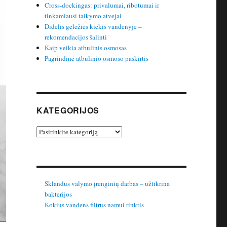
Cross-dockingas: privalumai, ribotumai ir
tinkamiausi taikymo atvejai
Didelis geležies kiekis vandenyje –
rekomendacijos šalinti
Kaip veikia atbulinis osmosas
Pagrindinė atbulinio osmoso paskirtis
KATEGORIJOS
Kategorijos
Sklandus valymo įrenginių darbas – užtikrina
bakterijos
Kokius vandens filtrus namui rinktis