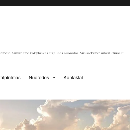
temose. Sukuriame kokybiškas atgalines nuorodas. Susisiekime: info@itturas.lt
 talpinimas
Nuorodos
Kontaktai