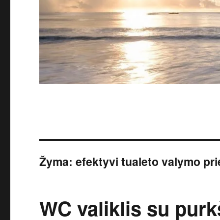
Žyma:
efektyvi tualeto valymo p
WC valiklis su purk