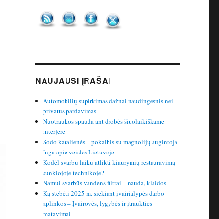
–
NAUJAUSI ĮRAŠAI
Automobilių supirkimas dažnai naudingesnis nei
privatus pardavimas
Nuotraukos spauda ant drobės šiuolaikiškame
interjere
Sodo karalienės – pokalbis su magnolijų augintoja
Inga apie veisles Lietuvoje
Kodėl svarbu laiku atlikti kiaurymių restauravimą
sunkiojoje technikoje?
Namui svarbūs vandens filtrai – nauda, klaidos
Ką stebėti 2025 m. siekiant įvairialypės darbo
aplinkos – Įvairovės, lygybės ir įtraukties
matavimai