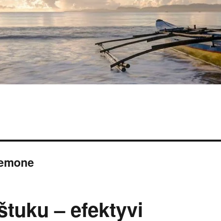
riemone
štuku – efektyvi