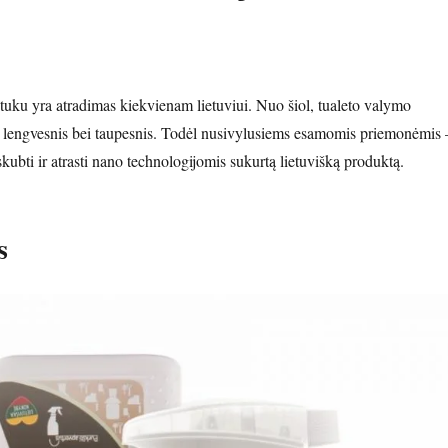
tuku yra atradimas kiekvienam lietuviui. Nuo šiol, tualeto valymo
s lengvesnis bei taupesnis. Todėl nusivylusiems esamomis priemonėmis 
bti ir atrasti nano technologijomis sukurtą lietuvišką produktą.
s