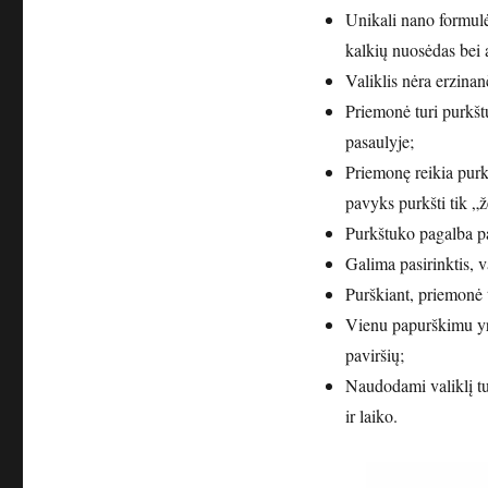
Unikali nano formulė
kalkių nuosėdas bei 
Valiklis nėra erzinan
Priemonė turi purkšt
pasaulyje;
Priemonę reikia purkš
pavyks purkšti tik „
Purkštuko pagalba pa
Galima pasirinktis, v
Purškiant, priemonė 
Vienu papurškimu yra
paviršių;
Naudodami valiklį tua
ir laiko.