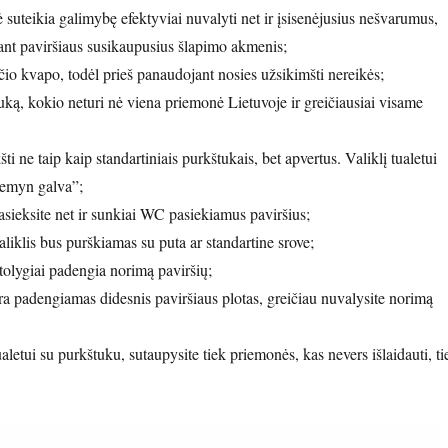
 suteikia galimybę efektyviai nuvalyti net ir įsisenėjusius nešvarumus,
ant paviršiaus susikaupusius šlapimo akmenis;
čio kvapo, todėl prieš panaudojant nosies užsikimšti nereikės;
uką, kokio neturi nė viena priemonė Lietuvoje ir greičiausiai visame
ti ne taip kaip standartiniais purkštukais, bet apvertus. Valiklį tualetui
žemyn galva”;
sieksite net ir sunkiai WC pasiekiamus paviršius;
aliklis bus purškiamas su puta ar standartine srove;
tolygiai padengia norimą paviršių;
 padengiamas didesnis paviršiaus plotas, greičiau nuvalysite norimą
letui su purkštuku, sutaupysite tiek priemonės, kas nevers išlaidauti, ti