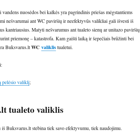
 vandens nuosėdos bei kalkės yra pagrindinis priešas mėgstantiems
imi nešvarumai ant WC paviršių ir neefektyvūs valikliai gali išvesti iš
ius kantriausius. Matyti nešvarumus ant tualeto sienų ar unitazo paviršių 
turint priemonę – katastrofa. Kam gaišti laiką ir šepečiais brūžinti bei
WC
valiklis
 yra Buksvarus.lt
tualetui.
i:
 pelėsio valiklį
;
t tualeto valiklis
u iš Buksvarus.lt stebina tiek savo efektyvumu, tiek naudojimu.