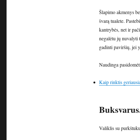
Šlapimo akmenys bei
švarą tualete. Pasteb
kantrybės, net ir pač
negalėtu jų nuvalyti 
gadinti paviršių, jei
Naudinga pasidomėt
Kaip rinktis geriausią
Buksvarus.l
Valiklis su purkštuk