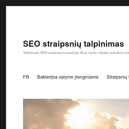
SEO straipsnių talpinimas
Talpiname SEO straipsnius kataloge Jūsų verslo sėkmei paieškos sis
FB
Bakterijos valymo įrenginiams
Straipsnių