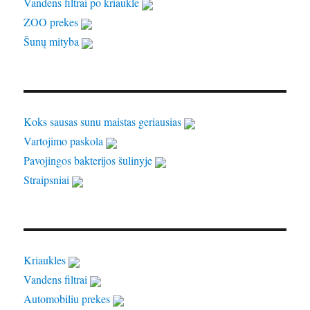
Vandens filtrai po kriaukle
ZOO prekes
Šunų mityba
Koks sausas sunu maistas geriausias
Vartojimo paskola
Pavojingos bakterijos šulinyje
Straipsniai
Kriaukles
Vandens filtrai
Automobiliu prekes