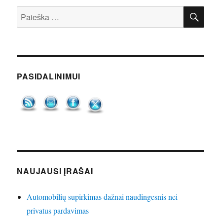
IEŠ
Ieškoti:
PASIDALINIMUI
NAUJAUSI ĮRAŠAI
Automobilių supirkimas dažnai naudingesnis nei
privatus pardavimas