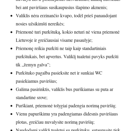
bei ant paviršiaus susikaupusius šlapimo akmenis;
Valiklis nėra erzinančio kvapo, todėl prieš panaudojant
nosies užsikimšti nereikės;
Priemonė turi purkštuką, kokio neturi nė viena priemonė
Lietuvoje ir greičiausiai visame pasaulyje;
Priemonę reikia purkšti ne taip kaip standartiniais
purkštukais, bet apvertus. Valiklį tualetui pavyks purkšti
tik „žemyn galva”;
Purkštuko pagalba pasieksite net ir sunkiai WC
pasiekiamus paviršius;
Galima pasirinktis, valiklis bus purškiamas su puta ar
standartine srove;
Purškiant, priemonė tolygiai padengia norimą paviršių;
Vienu papurškimu yra padengiamas didesnis paviršiaus
plotas, greičiau nuvalysite norimą paviršių;
Naudodami valiklį tualetui su purkštuku, sutaupysite tiek