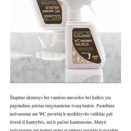
Šlapimo akmenys bei vandens nuosėdos bei kalkės yra
pagrindinis priešas mėgstantiems švarą tualete. Pastebimi
nešvarumai ant WC paviršių ir neefektyvūs valikliai gali
išvesti iš kantrybės, net ir pačius kantriausius. Matyti
nešvarumus ant tualeto sienų ar unitazo paviršių ir negalėtu