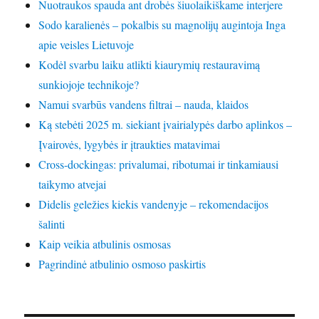
Nuotraukos spauda ant drobės šiuolaikiškame interjere
Sodo karalienės – pokalbis su magnolijų augintoja Inga
apie veisles Lietuvoje
Kodėl svarbu laiku atlikti kiaurymių restauravimą
sunkiojoje technikoje?
Namui svarbūs vandens filtrai – nauda, klaidos
Ką stebėti 2025 m. siekiant įvairialypės darbo aplinkos –
Įvairovės, lygybės ir įtraukties matavimai
Cross-dockingas: privalumai, ribotumai ir tinkamiausi
taikymo atvejai
Didelis geležies kiekis vandenyje – rekomendacijos
šalinti
Kaip veikia atbulinis osmosas
Pagrindinė atbulinio osmoso paskirtis