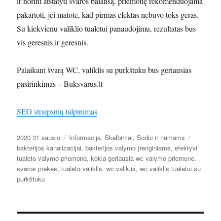
ir norint atstatyti švaros balansą, priemonę rekomenduojama
pakartoti, jei matote, kad pirmas efektas nebuvo toks geras.
Su kiekvienu valiklio tualetui panaudojimu, rezultatas bus
vis geresnis ir geresnis.
Palaikant švarą WC, valiklis su purkštuku bus geriausias
pasirinkimas – Buksvarus.lt
SEO straipsnių talpinimas
Paskelbta
Kategorijos
Žymos
2020 31 sausio
Informacija
,
Skelbimai
,
Sodui ir namams
bakterijos kanalizacijai
,
bakterijos valymo įrenginiams
,
efektyvi
tualeto valymo priemone
,
kokia geriausia wc valymo priemone
,
svaros prekes
,
tualeto valiklis
,
wc valiklis
,
wc valiklis tualetui su
purkštuku