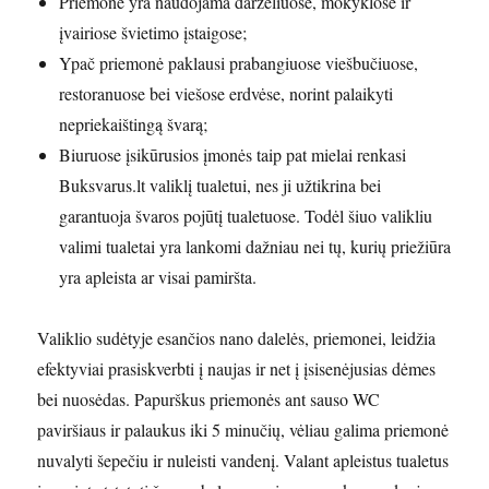
Priemonė yra naudojama darželiuose, mokyklose ir
įvairiose švietimo įstaigose;
Ypač priemonė paklausi prabangiuose viešbučiuose,
restoranuose bei viešose erdvėse, norint palaikyti
nepriekaištingą švarą;
Biuruose įsikūrusios įmonės taip pat mielai renkasi
Buksvarus.lt valiklį tualetui, nes ji užtikrina bei
garantuoja švaros pojūtį tualetuose. Todėl šiuo valikliu
valimi tualetai yra lankomi dažniau nei tų, kurių priežiūra
yra apleista ar visai pamiršta.
Valiklio sudėtyje esančios nano dalelės, priemonei, leidžia
efektyviai prasiskverbti į naujas ir net į įsisenėjusias dėmes
bei nuosėdas. Papurškus priemonės ant sauso WC
paviršiaus ir palaukus iki 5 minučių, vėliau galima priemonė
nuvalyti šepečiu ir nuleisti vandenį. Valant apleistus tualetus