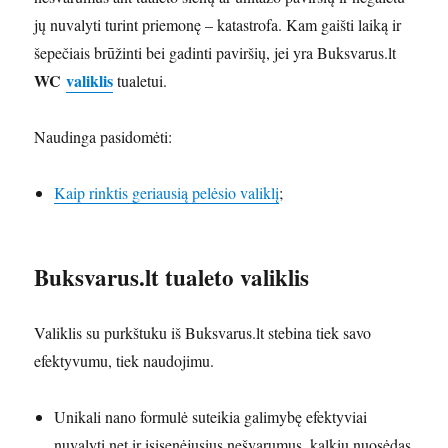
jų nuvalyti turint priemonę – katastrofa. Kam gaišti laiką ir
šepečiais brūžinti bei gadinti paviršių, jei yra Buksvarus.lt
WC
valiklis
tualetui.
Naudinga pasidomėti:
Kaip rinktis geriausią pelėsio valiklį
;
Buksvarus.lt tualeto valiklis
Valiklis su purkštuku iš Buksvarus.lt stebina tiek savo
efektyvumu, tiek naudojimu.
Unikali nano formulė suteikia galimybę efektyviai
nuvalyti net ir įsisenėjusius nešvarumus, kalkių nuosėdas