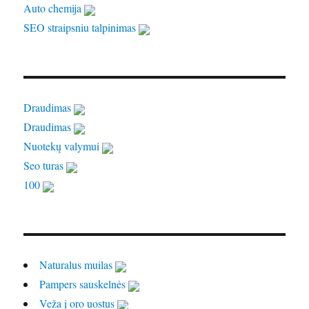
Auto chemija
SEO straipsniu talpinimas
Draudimas
Draudimas
Nuotekų valymui
Seo turas
100
Naturalus muilas
Pampers sauskelnės
Veža į oro uostus